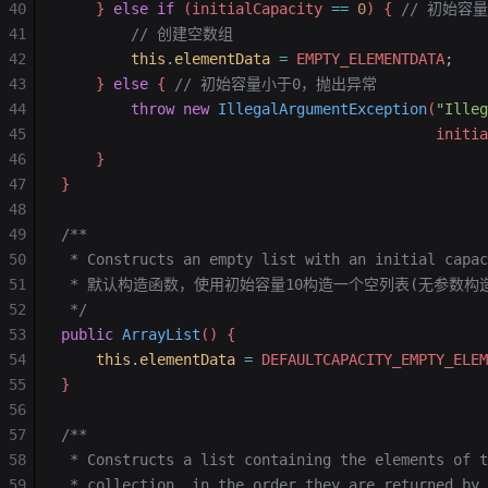
40
    } 
else
 if
 (initialCapacity 
==
 0
) { 
// 初始容
41
        // 创建空数组
42
        this
.
elementData
 =
 EMPTY_ELEMENTDATA
;
43
    } 
else
 { 
// 初始容量小于0，抛出异常
44
        throw
 new
 IllegalArgumentException
(
"Illeg
45
                                           initia
46
    }
47
}
48
49
/**
50
 * Constructs an empty list with an initial capac
51
 * 默认构造函数，使用初始容量10构造一个空列表(无参数构
52
 */
53
public
 ArrayList
() {
54
    this
.
elementData
 =
 DEFAULTCAPACITY_EMPTY_ELEM
55
}
56
57
/**
58
 * Constructs a list containing the elements of t
59
 * collection, in the order they are returned by 