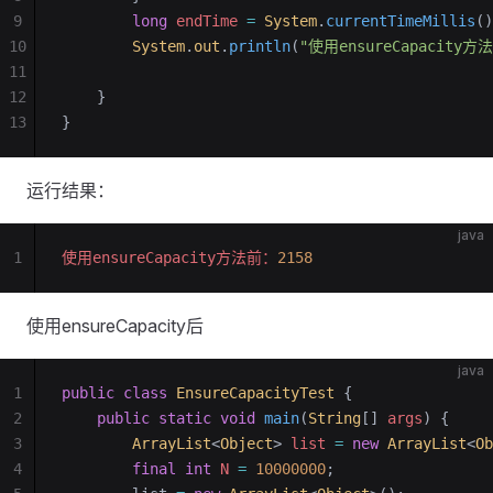
9
		long
 endTime
 =
 System
.
currentTimeMillis
()
10
		System
.
out
.
println
(
"使用ensureCapacity方
11
12
	}
13
}
运行结果：
java
1
使用ensureCapacity方法前：
2158
使用ensureCapacity后
java
1
public
 class
 EnsureCapacityTest
 {
2
    public
 static
 void
 main
(
String
[] 
args
)
 {
3
        ArrayList
<
Object
> 
list
 =
 new
 ArrayList
<
Ob
4
        final
 int
 N
 =
 10000000
;