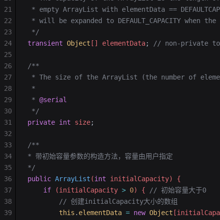
21
 * empty ArrayList with elementData == DEFAULTCAP
22
 * will be expanded to DEFAULT_CAPACITY when the 
23
 */
24
transient
 Object
[] elementData
;
 // non-private to
25
26
/**
27
 * The size of the ArrayList (the number of eleme
28
 *
29
 * 
@serial
30
 */
31
private
 int
 size
;
32
33
/**
34
* 带初始容量参数的构造方法，容量由用户指定
35
*/
36
public
 ArrayList
(
int
 initialCapacity) {
37
    if
 (initialCapacity 
>
 0
) { 
// 初始容量大于0
38
        // 创建initialCapacity大小的数组
39
        this
.
elementData
 =
 new
 Object
[initialCapa