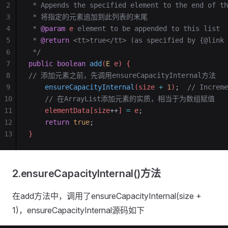
2
 * Appends the specified element to the end of th
3
 * 将指定的元素追加到此列表的末尾
4
 * 
@param
 e
 element to be appended to this list
5
 * 
@return
 <tt>true</tt> (as specified by {@link 
6
 */
7
public
 boolean
 add
(
E
 e) {
8
// 添加元素之前，先调用ensureCapacityInternal方法
9
    ensureCapacityInternal
(size 
+
 1
)
;
  // Increme
10
    // 在ArrayList添加元素的实质，相当于为数组赋值
11
    elementData[size
++
] 
=
 e
;
12
    return
 true
;
13
}
2.ensureCapacityInternal()方法
在add方法中，调用了ensureCapacityInternal(size +
1)，ensureCapacityInternal源码如下