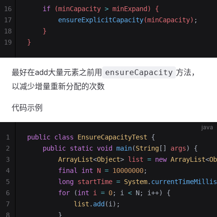
16
    if
 (minCapacity 
>
 minExpand) {
17
        ensureExplicitCapacity
(minCapacity)
;
18
    }
19
}
最好在add大量元素之前用
方法，
ensureCapacity
以减少增量重新分配的次数
代码示例
java
1
public
 class
 EnsureCapacityTest
 {
2
	public
 static
 void
 main
(
String
[] 
args
)
 {
3
		ArrayList
<
Object
> 
list
 =
 new
 ArrayList
<
Ob
4
		final
 int
 N
 =
 10000000
;
5
		long
 startTime
 =
 System
.
currentTimeMillis
6
		for
 (
int
 i
 =
 0
; i 
<
 N; i++) {
7
			list
.
add
(i);
8
		}