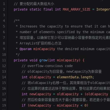
1
// 要分配的最大数组大小
2
private
 static
 final
 int
 MAX_ARRAY_SIZE 
=
 Integer
3
4
/**
5
 * Increases the capacity to ensure that it can h
6
 * number of elements specified by the minimum ca
7
 * 增加容量，以确保它至少可以容纳最小容量参数指定的元素
8
 * ArrayList扩容的核心方法
9
 * 
@param
 minCapacity
 the desired minimum capacit
10
 */
11
private
 void
 grow
(
int
 minCapacity) {
12
    // overflow-conscious code
13
    // oldCapacity为旧容量，newCapacity为新容量
14
    int
 oldCapacity 
=
 elementData
.
length
;
15
    // 将oldCapacity右移一位，其效果相当于oldCapacit
16
    // 位运算的速度远远快于整除运算，整句运算式的结果
17
    int
 newCapacity 
=
 oldCapacity 
+
 (oldCapacity 
18
    // 然后检查新容量是否大于最小需要容量，若还是小
19
    if
 (newCapacity 
-
 minCapacity 
<
 0
)