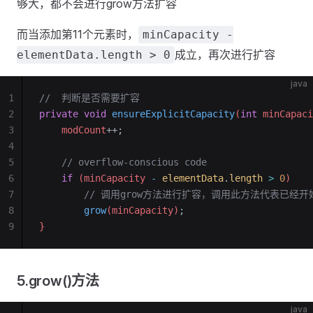
够大，都不会进行grow方法扩容
而当添加第11个元素时，
minCapacity -
成立，再次进行扩容
elementData.length > 0
java
1
//  判断是否需要扩容
2
private
 void
 ensureExplicitCapacity
(
int
 minCapaci
3
    modCount
++;
4
5
    // overflow-conscious code
6
    if
 (minCapacity 
-
 elementData
.
length
 >
 0
)
7
        // 调用grow方法进行扩容，调用此方法代表已经
8
        grow
(minCapacity)
;
9
}
5.grow()方法
java