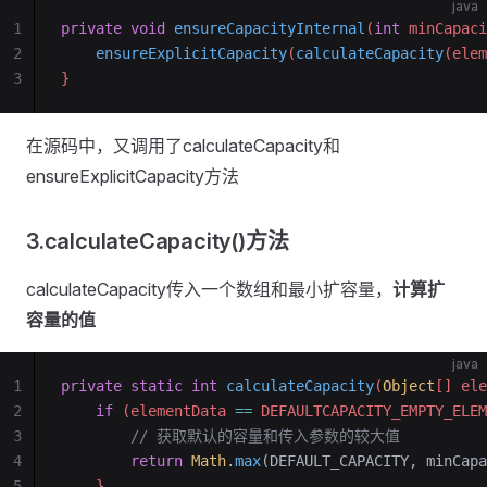
java
1
private
 void
 ensureCapacityInternal
(
int
 minCapaci
2
    ensureExplicitCapacity
(
calculateCapacity
(elem
3
}
在源码中，又调用了calculateCapacity和
ensureExplicitCapacity方法
3.calculateCapacity()方法
calculateCapacity传入一个数组和最小扩容量，
计算扩
容量的值
java
1
private
 static
 int
 calculateCapacity
(
Object
[] ele
2
    if
 (elementData 
==
 DEFAULTCAPACITY_EMPTY_ELEM
3
        // 获取默认的容量和传入参数的较大值
4
        return
 Math
.
max
(DEFAULT_CAPACITY, minCapa
5
    }