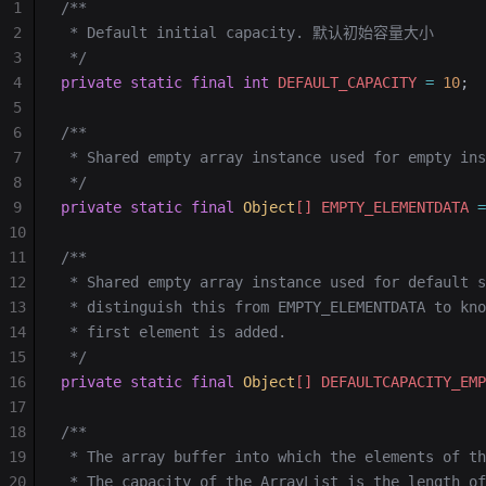
1
/**
2
 * Default initial capacity. 默认初始容量大小
3
 */
4
private
 static
 final
 int
 DEFAULT_CAPACITY 
=
 10
;
5
6
/**
7
 * Shared empty array instance used for empty ins
8
 */
9
private
 static
 final
 Object
[] EMPTY_ELEMENTDATA 
=
10
11
/**
12
 * Shared empty array instance used for default s
13
 * distinguish this from EMPTY_ELEMENTDATA to kno
14
 * first element is added.
15
 */
16
private
 static
 final
 Object
[] DEFAULTCAPACITY_EMP
17
18
/**
19
 * The array buffer into which the elements of th
20
 * The capacity of the ArrayList is the length of