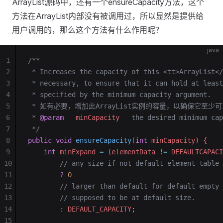
ArrayList源码中，还有一个ensureCapacity方法，这个
方法在ArrayList内部没有被调用过，所以显然是提供给
用户调用的，那么这个方法有什么作用呢？
java
1
/**
2
 * Increases the capacity of this <tt>ArrayList</
3
 * necessary, to ensure that it can hold at least
4
 * specified by the minimum capacity argument.
5
 * 如有必要，增加此ArrayList实例的容量，以确保它至少可以
6
 * 
@param
   minCapacity
   the desired minimum
7
 */
8
public
 void
 ensureCapacity
(
int
 minCapacity) {
9
    int
 minExpand 
=
 (elementData 
!=
 DEFAULTCAPACI
10
        // any size if not default element table
11
        ?
 0
12
        // larger than default for default empty 
13
        // supposed to be at default size.
14
        :
 DEFAULT_CAPACITY
;
15