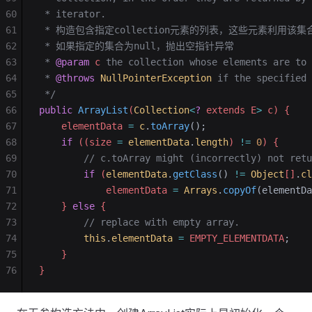
60
 * iterator.
61
 * 构造包含指定collection元素的列表，这些元素利用该
62
 * 如果指定的集合为null，抛出空指针异常
63
 * 
@param
 c
 the collection whose elements are to 
64
 * 
@throws
 NullPointerException
 if the specified 
65
 */
66
public
 ArrayList
(
Collection
<
?
 extends E
>
 c) {
67
    elementData 
=
 c
.
toArray
();
68
    if
 ((size 
=
 elementData
.
length
) 
!=
 0
) {
69
        // c.toArray might (incorrectly) not retu
70
        if
 (
elementData
.
getClass
()
 !=
 Object
[]
.
cl
71
            elementData 
=
 Arrays
.
copyOf
(elementDa
72
    } 
else
 {
73
        // replace with empty array.
74
        this
.
elementData
 =
 EMPTY_ELEMENTDATA
;
75
    }
76
}