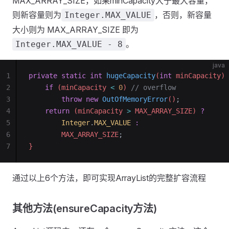
MAX_ARRAY_SIZE，如果minCapacity大于最大容量，
则新容量则为
，否则，新容量
Integer.MAX_VALUE
大小则为 MAX_ARRAY_SIZE 即为
。
Integer.MAX_VALUE - 8
java
1
private
 static
 int
 hugeCapacity
(
int
 minCapacity) 
2
    if
 (minCapacity 
<
 0
) 
// overflow
3
        throw
 new
 OutOfMemoryError
()
;
4
    return
 (minCapacity 
>
 MAX_ARRAY_SIZE) 
?
5
        Integer
.
MAX_VALUE
 :
6
        MAX_ARRAY_SIZE
;
7
}
通过以上6个方法，即可实现ArrayList的完整扩容流程
其他方法(ensureCapacity方法)