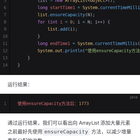
5
        list 
=
 new
 ArrayList
<
Object
>();
6
        long
 startTime1
 =
 System
.
currentTimeMilli
7
        list
.
ensureCapacity
(N);
8
        for
 (
int
 i
 =
 0
; i 
<
 N; i++) {
9
            list
.
add
(i);
10
        }
11
        long
 endTime1
 =
 System
.
currentTimeMillis
(
12
        System
.
out
.
println
(
"使用ensureCapacity方
13
    }
14
}
运行结果：
java
1
使用ensureCapacity方法后：
1773
通过运行结果，我们可以看出向 ArrayList 添加大量元素
之前最好先使用
方法，以减少增量
ensureCapacity