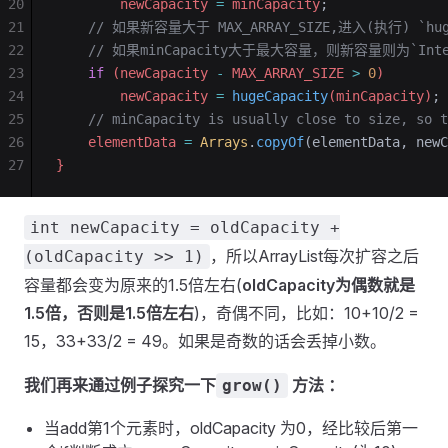
20
        newCapacity 
=
 minCapacity
;
21
    // 如果新容量大于 MAX_ARRAY_SIZE,进入(执行) `huge
22
    // 如果minCapacity大于最大容量，则新容量则为`Intege
23
    if
 (newCapacity 
-
 MAX_ARRAY_SIZE 
>
 0
)
24
        newCapacity 
=
 hugeCapacity
(minCapacity)
;
25
    // minCapacity is usually close to size, so t
26
    elementData 
=
 Arrays
.
copyOf
(elementData, newC
27
}
int newCapacity = oldCapacity +
，所以ArrayList每次扩容之后
(oldCapacity >> 1)
容量都会变为原来的1.5倍左右(
oldCapacity为偶数就是
1.5倍，否则是1.5倍左右
)，奇偶不同，比如：10+10/2 =
15，33+33/2 = 49。如果是奇数的话会丢掉小数。
我们再来通过例子探究一下
方法 ：
grow()
当add第1个元素时，oldCapacity 为0，经比较后第一