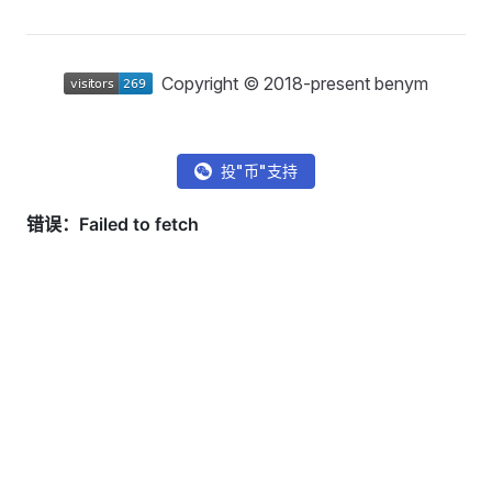
Copyright © 2018-present benym
投"币"支持