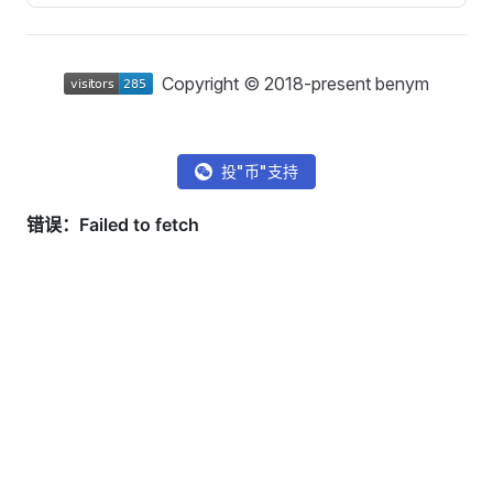
Copyright © 2018-present benym
投"币"支持