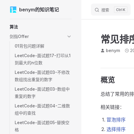
M
benym的知识笔记
Skip to content
搜索
K
Sidebar Navigation
算法
常见排
剑指Offer
01背包问题详解
benym
2
LeetCode-面试题17-打印从1
到最大的n位数
LeetCode-面试题03-不修改
概览
数组找出重复的数字
LeetCode-面试题03-数组中
总结了常用的排
重复的数字
LeetCode-面试题04-二维数
相关链接：
组中的查找
冒泡排序
LeetCode-面试题05-替换空
选择排序
格