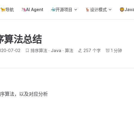
ain Navigation
🦮导航
🦄AI Agent
🐳开源项目
🦌设计模式
🦁Jav
序算法总结
020-07-02
排序算法
Java
算法
257 个字
1 分钟
序算法，以及对应分析