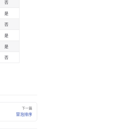
否
是
否
是
是
否
下一篇
冒泡排序