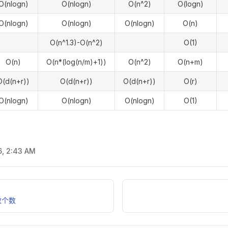
O(nlogn)
O(nlogn)
O(n^2)
O(logn)
O(nlogn)
O(nlogn)
O(nlogn)
O(n)
O(n^1.3)-O(n^2)
O(1)
O(n)
O(n*(log(n/m)+1))
O(n^2)
O(n+m)
O(d(n+r))
O(d(n+r))
O(d(n+r))
O(r)
O(nlogn)
O(nlogn)
O(nlogn)
O(1)
6, 2:43 AM
数个数