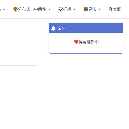
a
🐯分布式与中间件
🐼框架
🐻算法
🐧实践
公告
❤️博客翻新中