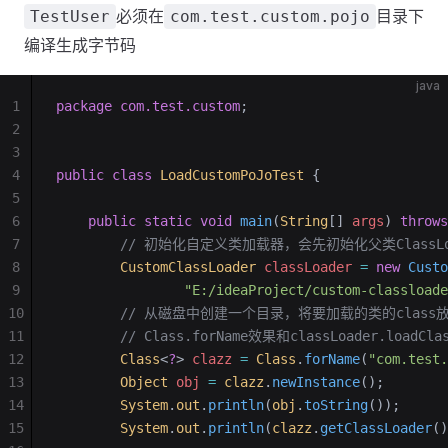
必须在
目录下
TestUser
com.test.custom.pojo
编译生成字节码
java
1
package
 com.test.custom
;
2
3
4
public
 class
 LoadCustomPoJoTest
 {
5
6
    public
 static
 void
 main
(
String
[] 
args
)
 throws
7
        // 初始化自定义类加载器，会先初始化父类Class
8
        CustomClassLoader
 classLoader
 =
 new
 Custo
9
                "E:/ideaProject/custom-classloade
10
        // 从磁盘中创建一个目录，将要加载的类的class
11
        // Class.forName效果和classLoader.loadCl
12
        Class
<
?
> 
clazz
 =
 Class
.
forName
(
"com.test.
13
        Object
 obj
 =
 clazz
.
newInstance
();
14
        System
.
out
.
println
(
obj
.
toString
());
15
        System
.
out
.
println
(
clazz
.
getClassLoader
()