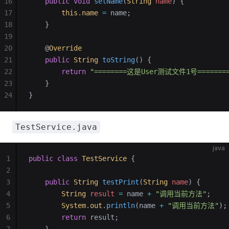
16
    public
 void
 setName
(
String
 name
)
 {
17
        this
.
name
 =
 name;
18
    }
19
20
    @
Override
21
    public
 String
 toString
()
 {
22
        return
 "========这是User测试文件1号=======
23
    }
24
}
TestService.java
java
1
public
 class
 TestService
 {
2
3
    public
 String
 testPrint
(
String
 name
)
 {
4
        String
 result
 =
 name 
+
 "调用当前方法"
;
5
        System
.
out
.
println
(name 
+
 "调用当前方法"
);
6
        return
 result;