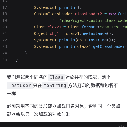
16
17
        System
.
out
.
println
();
18
        CustomClassLoader
 classLoader2
 =
 new
 Cust
19
                "E:/ideaProject/custom-classloade
20
        Class
 clazz1
 =
 Class
.
forName
(
"com.test.cu
21
        Object
 obj1
 =
 clazz1
.
newInstance
();
22
        System
.
out
.
println
(
obj1
.
toString
());
23
        System
.
out
.
println
(
clazz1
.
getClassLoader
(
24
    }
25
}
我们测试两个同名的
对象共存的情况，两个
Class
只在
方法打印的
数据
和
包名
不
TestUser
toString
一样
必须采用不同的类加载器加载同名对象，否则同一个类加
载器会以第一次加载的对象为准
java