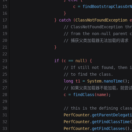
15
                        c 
=
 findBootstrapClassOrN
16
                    }
17
                } 
catch
 (
ClassNotFoundException
 e
18
                    // ClassNotFoundException thr
19
                    // from the non-null parent c
20
                    // 捕获父类加载器无法加载的请求
21
                }
22
23
                if
 (c 
==
 null
) {
24
                    // If still not found, then i
25
                    // to find the class.
26
                    long
 t1 
=
 System
.
nanoTime
();
27
                    // 如果父类加载器不能加载，
28
                    c 
=
 findClass
(name)
;
29
30
                    // this is the defining class
31
                    PerfCounter
.
getParentDelegati
32
                    PerfCounter
.
getFindClassTime
(
33
                    PerfCounter
.
getFindClasses
().