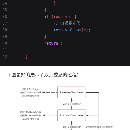
34
                }
35
            }
36
            if
 (resolve) {
37
                // 链接指定类
38
                resolveClass
(c)
;
39
            }
40
            return
 c
;
41
        }
42
    }
下图更好的展示了双亲委派的过程：