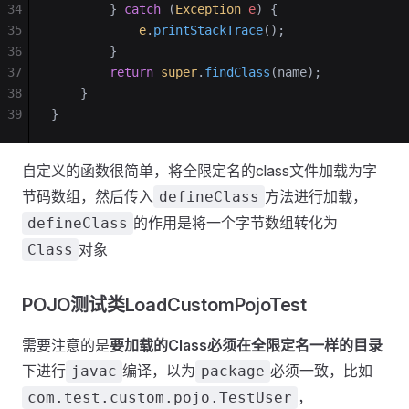
34
        } 
catch
 (
Exception
 e
) {
35
            e
.
printStackTrace
();
36
        }
37
        return
 super
.
findClass
(name);
38
    }
39
}
自定义的函数很简单，将全限定名的class文件加载为字
节码数组，然后传入
方法进行加载，
defineClass
的作用是将一个字节数组转化为
defineClass
对象
Class
POJO测试类LoadCustomPojoTest
需要注意的是
要加载的Class必须在全限定名一样的目录
下进行
编译，以为
必须一致，比如
javac
package
，
com.test.custom.pojo.TestUser