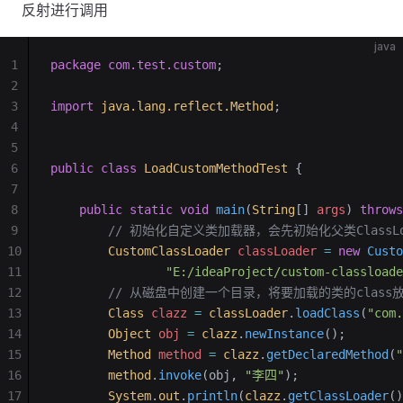
反射进行调用
java
1
package
 com.test.custom
;
2
3
import
 java.lang.reflect.Method
;
4
5
6
public
 class
 LoadCustomMethodTest
 {
7
8
    public
 static
 void
 main
(
String
[] 
args
)
 throws
9
        // 初始化自定义类加载器，会先初始化父类Class
10
        CustomClassLoader
 classLoader
 =
 new
 Custo
11
                "E:/ideaProject/custom-classloade
12
        // 从磁盘中创建一个目录，将要加载的类的class
13
        Class
 clazz
 =
 classLoader
.
loadClass
(
"com.
14
        Object
 obj
 =
 clazz
.
newInstance
();
15
        Method
 method
 =
 clazz
.
getDeclaredMethod
(
"
16
        method
.
invoke
(obj, 
"李四"
);
17
        System
.
out
.
println
(
clazz
.
getClassLoader
()