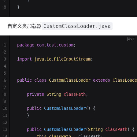
7
    }
8
}
自定义类加载器
CustomClassLoader.java
java
1
package
 com.test.custom
;
2
3
import
 java.io.FileInputStream
;
4
5
6
public
 class
 CustomClassLoader
 extends
 ClassLoade
7
8
    private
 String
 classPath
;
9
10
    public
 CustomClassLoader
()
 {
11
    }
12
13
    public
 CustomClassLoader
(
String
 classPath
)
 {
14
        this
.
classPath
 =
 classPath;