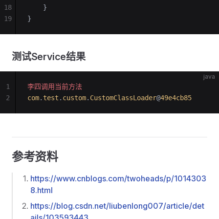
18
    }
19
}
测试Service结果
java
1
李四调用当前方法
2
com
.
test
.
custom
.
CustomClassLoader
@
49e4cb85
参考资料
https://www.cnblogs.com/twoheads/p/1014303
8.html
https://blog.csdn.net/liubenlong007/article/det
ails/103593443