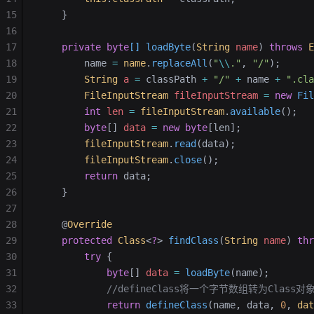
15
    }
16
17
    private
 byte
[] loadByte
(
String
 name
)
 throws
 E
18
        name 
=
 name
.
replaceAll
(
"
\\
."
, 
"/"
);
19
        String
 a
 =
 classPath 
+
 "/"
 +
 name 
+
 ".cla
20
        FileInputStream
 fileInputStream
 =
 new
 Fil
21
        int
 len
 =
 fileInputStream
.
available
();
22
        byte
[] 
data
 =
 new
 byte
[len];
23
        fileInputStream
.
read
(data);
24
        fileInputStream
.
close
();
25
        return
 data;
26
    }
27
28
    @
Override
29
    protected
 Class
<
?
>
 findClass
(
String
 name
)
 thr
30
        try
 {
31
            byte
[] 
data
 =
 loadByte
(name);
32
            //defineClass将一个字节数组转为Cl
33
            return
 defineClass
(name, data, 
0
, 
dat