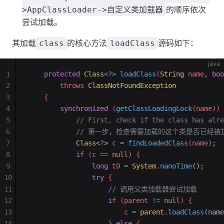
的顺序依次
>AppClassLoader->自定义类加载器
尝试加载。
其加载
的核心方法
源码如下：
class
loadClass
java
1
    protected
 Class
<
?
>
 loadClass
(
String
 name
,
 boo
2
        throws 
ClassNotFoundException
3
    {
4
        synchronized
 (
getClassLoadingLock
(name)) 
5
            // First, check if the class has alre
6
            // 第一步，检查需要加载的这个类是否已经
7
            Class
<
?
>
 c 
=
 findLoadedClass
(name)
;
8
            if
 (c 
==
 null
) {
9
                long
 t0 
=
 System
.
nanoTime
();
10
                try
 {
11
                    // 调用父类加载器尝试加载
12
                    if
 (parent 
!=
 null
) {
13
                        c 
=
 parent
.
loadClass
(name
14
                    } 
else
 {