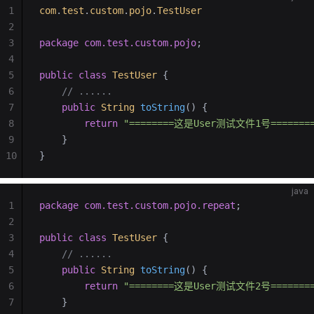
1
com
.
test
.
custom
.
pojo
.
TestUser
2
3
package
 com.test.custom.pojo
;
4
5
public
 class
 TestUser
 {
6
    // ......
7
    public
 String
 toString
()
 {
8
        return
 "========这是User测试文件1号=======
9
    }
10
}
java
1
package
 com.test.custom.pojo.repeat
;
2
3
public
 class
 TestUser
 {
4
    // ......
5
    public
 String
 toString
()
 {
6
        return
 "========这是User测试文件2号=======
7
    }