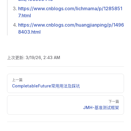
https://www.cnblogs.com/lichmama/p/1285851
7.html
https://www.cnblogs.com/huangjianping/p/1496
8403.html
上次更新:
3/19/26, 2:43 AM
Pager
上一篇
CompletableFuture常用用法及踩坑
下一篇
JMH-基准测试框架