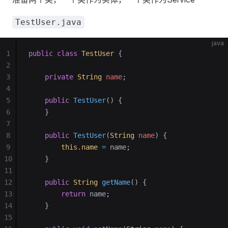
TestUser.java
java
1
public
 class
 TestUser
 {
2
3
    private
 String
 name
;
4
5
    public
 TestUser
()
 {
6
    }
7
8
    public
 TestUser
(
String
 name
)
 {
9
        this
.
name
 =
 name;
10
    }
11
12
    public
 String
 getName
()
 {
13
        return
 name;
14
    }
15