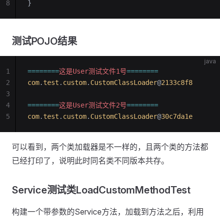
8
}
测试POJO结果
java
1
========
这是User测试文件1号
========
2
com
.
test
.
custom
.
CustomClassLoader
@
2133c8f8
3
4
========
这是User测试文件2号
========
5
com
.
test
.
custom
.
CustomClassLoader
@
30c7da1e
可以看到，两个类加载器是不一样的，且两个类的方法都
已经打印了，说明此时同名类不同版本共存。
Service测试类LoadCustomMethodTest
构建一个带参数的Service方法，加载到方法之后，利用