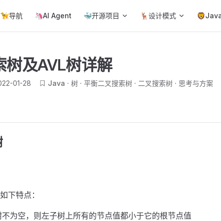
ain Navigation
🦮导航
🦄AI Agent
🐳开源项目
🦌设计模式
🦁Jav
索树及AVL树详解
022-01-28
Java
树
平衡二叉搜索树
二叉搜索树
思考与方案
树
如下特点：
树不为空，则左子树上所有的节点值都小于它的根节点值