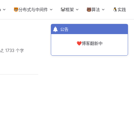
a
🐯分布式与中间件
🐼框架
🐻算法
🐧实践
公告
❤️博客翻新中
1733 个字