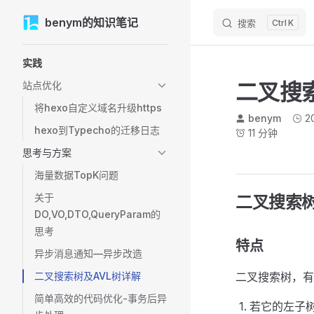
M
benym的知识笔记
Skip to content
搜索
K
Sidebar Navigation
实践
二叉搜
站点优化
将hexo自定义域名升级https
benym
2
hexo到Typecho的迁移日志
11 分钟
思考与方案
海量数据TopK问题
关于
二叉搜索
DO,VO,DTO,QueryParam的
思考
特点
异步消息通知—异步改造
二叉搜索树及AVL树详解
二叉搜索树，有
简单高效的代码优化-事务后异
若它的左子