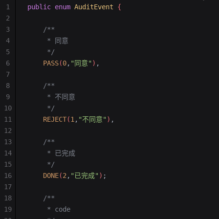
1
public
 enum
 AuditEvent
 {
2
3
    /**
4
     * 同意
5
     */
6
    PASS
(
0
,
"同意"
)
,
7
8
    /**
9
     * 不同意
10
     */
11
    REJECT
(
1
,
"不同意"
)
,
12
13
    /**
14
     * 已完成
15
     */
16
    DONE
(
2
,
"已完成"
)
;
17
18
    /**
19
     * code