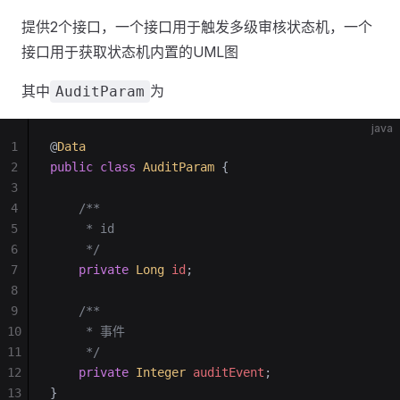
提供2个接口，一个接口用于触发多级审核状态机，一个
接口用于获取状态机内置的UML图
其中
为
AuditParam
java
1
@
Data
2
public
 class
 AuditParam
 {
3
4
    /**
5
     * id
6
     */
7
    private
 Long
 id
;
8
9
    /**
10
     * 事件
11
     */
12
    private
 Integer
 auditEvent
;
13
}