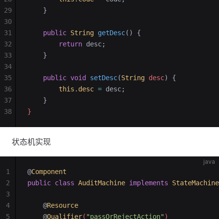
29
    }
30
31
    public
 String
 getDesc
()
 {
32
        return
 desc;
33
    }
34
35
    public
 void
 setDesc
(
String
 desc
)
 {
36
        this
.
desc
 =
 desc;
37
    }
38
}
状态机实现
java
1
@
Component
2
public
 class
 AuditMachine
 implements
 StateMachine
3
4
    @
Resource
5
    @
Qualifier
(
"passOrRejectAction"
)