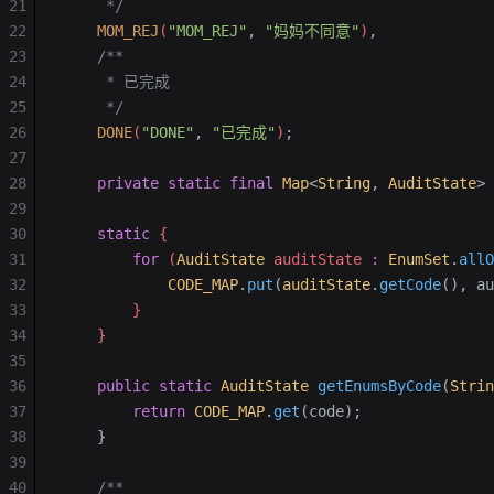
21
     */
22
    MOM_REJ
(
"MOM_REJ"
,
 "妈妈不同意"
)
,
23
    /**
24
     * 已完成
25
     */
26
    DONE
(
"DONE"
,
 "已完成"
)
;
27
28
    private
 static
 final
 Map
<
String
,
 AuditState
>
 
29
30
    static
 {
31
        for
 (
AuditState
 auditState 
:
 EnumSet
.
allO
32
            CODE_MAP
.
put
(
auditState
.
getCode
(), au
33
        }
34
    }
35
36
    public
 static
 AuditState
 getEnumsByCode
(
Strin
37
        return
 CODE_MAP
.
get
(code);
38
    }
39
40
    /**