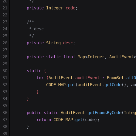
20
     */
21
    private
 Integer
 code
;
22
23
    /**
24
     * desc
25
     */
26
    private
 String
 desc
;
27
28
    private
 static
 final
 Map
<
Integer
,
 AuditEvent
>
29
30
    static
 {
31
        for
 (
AuditEvent
 auditEvent 
:
 EnumSet
.
allO
32
            CODE_MAP
.
put
(
auditEvent
.
getCode
(), au
33
        }
34
    }
35
36
    public
 static
 AuditEvent
 getEnumsByCode
(
Integ
37
        return
 CODE_MAP
.
get
(code);
38
    }
39