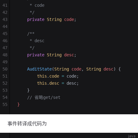
41
     * code
42
     */
43
    private
 String
 code
;
44
45
    /**
46
     * desc
47
     */
48
    private
 String
 desc
;
49
50
    AuditState
(
String
 code
, 
String
 desc
)
 {
51
        this
.
code
 =
 code;
52
        this
.
desc
 =
 desc;
53
    }
54
    // 省略get/set
55
}
事件转译成代码为
java