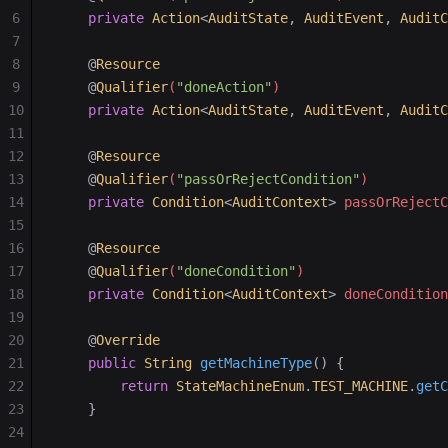
6
    private
 Action
<
AuditState
,
 AuditEvent
,
 AuditC
7
8
    @
Resource
9
    @
Qualifier
(
"doneAction"
)
10
    private
 Action
<
AuditState
,
 AuditEvent
,
 AuditC
11
12
    @
Resource
13
    @
Qualifier
(
"passOrRejectCondition"
)
14
    private
 Condition
<
AuditContext
>
 passOrRejectC
15
16
    @
Resource
17
    @
Qualifier
(
"doneCondition"
)
18
    private
 Condition
<
AuditContext
>
 doneCondition
19
20
    @
Override
21
    public
 String
 getMachineType
()
 {
22
        return
 StateMachineEnum
.
TEST_MACHINE
.
getC
23
    }
24