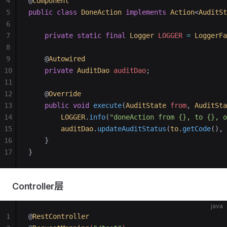
4
@
Component
5
public
 class
 DoneAction
 implements
 Action
<
AuditSt
6
7
    private
 static
 final
 Logger
 LOGGER 
=
 LoggerFa
8
9
    @
Autowired
10
    private
 AuditDao
 auditDao
;
11
12
    @
Override
13
    public
 void
 execute
(
AuditState
 from
, 
AuditSta
14
        LOGGER
.
info
(
"doneAction from {}, to {}, o
15
        auditDao
.
updateAuditStatus
(
to
.
getCode
(), 
16
    }
17
}
Controller层
java
1
@
RestController