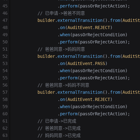
45
                .
perform
(passOrRejectAction);
46
        // 已申请->爸爸不同意
47
        builder
.
externalTransition
().
from
(
AuditSt
48
                .
on
(
AuditEvent
.
REJECT
)
49
                .
when
(passOrRejectCondition)
50
                .
perform
(passOrRejectAction);
51
        // 爸爸同意->妈妈同意
52
        builder
.
externalTransition
().
from
(
AuditSt
53
                .
on
(
AuditEvent
.
PASS
)
54
                .
when
(passOrRejectCondition)
55
                .
perform
(passOrRejectAction);
56
        // 爸爸同意->妈妈不同意
57
        builder
.
externalTransition
().
from
(
AuditSt
58
                .
on
(
AuditEvent
.
REJECT
)
59
                .
when
(passOrRejectCondition)
60
                .
perform
(passOrRejectAction);
61
        // 已申请->已完成
62
        // 爸爸同意->已完成
63
        // 妈妈同意->已完成