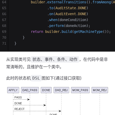
64
        builder
.
externalTransitions
().
fromAmong
(
A
65
                .
to
(
AuditState
.
DONE
)
66
                .
on
(
AuditEvent
.
DONE
)
67
                .
when
(doneCondition)
68
                .
perform
(doneAction);
69
        return
 builder
.
build
(
getMachineType
());
70
    }
71
}
从实现类可见
，在代码中是非
状态、事件、条件、动作
常清晰的，且维护在一个类中。
此时的状态机
图如下(通过接口获取)
DSL