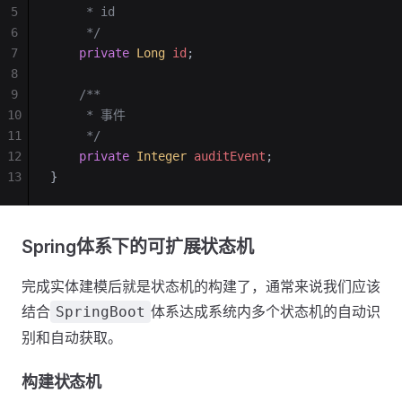
5
     * id
6
     */
7
    private
 Long
 id
;
8
9
    /**
10
     * 事件
11
     */
12
    private
 Integer
 auditEvent
;
13
}
Spring体系下的可扩展状态机
完成实体建模后就是状态机的构建了，通常来说我们应该
结合
体系达成系统内多个状态机的自动识
SpringBoot
别和自动获取。
构建状态机