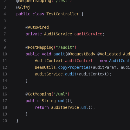
2
@
RequestMapping
(
"/test"
)
3
@
Slf4j
4
public
 class
 TestController
 {
5
6
    @
Autowired
7
    private
 AuditService
 auditService
;
8
9
    @
PostMapping
(
"/audit"
)
10
    public
 void
 audit
(@
RequestBody
 @
Validated
 Aud
11
        AuditContext
 auditContext
 =
 new
 AuditCont
12
        BeanUtils
.
copyProperties
(auditParam, audi
13
        auditService
.
audit
(auditContext);
14
    }
15
16
    @
GetMapping
(
"/uml"
)
17
    public
 String
 uml
(){
18
        return
 auditService
.
uml
();
19
    }
20
}