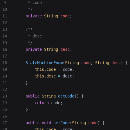
9
     * code
10
     */
11
    private
 String
 code
;
12
13
    /**
14
     * desc
15
     */
16
    private
 String
 desc
;
17
18
    StateMachineEnum
(
String
 code
, 
String
 desc
)
 {
19
        this
.
code
 =
 code;
20
        this
.
desc
 =
 desc;
21
    }
22
23
    public
 String
 getCode
()
 {
24
        return
 code;
25
    }
26
27
    public
 void
 setCode
(
String
 code
)
 {
28
        this
.
code
 =
 code;