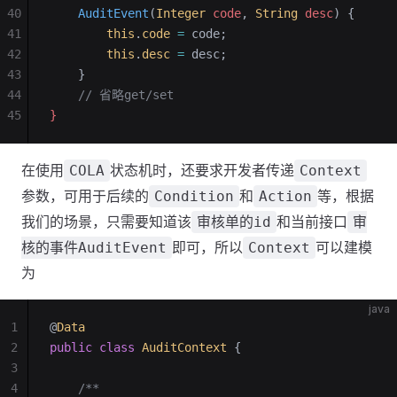
40
    AuditEvent
(
Integer
 code
, 
String
 desc
)
 {
41
        this
.
code
 =
 code;
42
        this
.
desc
 =
 desc;
43
    }
44
    // 省略get/set
45
}
在使用
状态机时，还要求开发者传递
COLA
Context
参数，可用于后续的
和
等，根据
Condition
Action
我们的场景，只需要知道该
和当前接口
审核单的id
审
即可，所以
可以建模
核的事件AuditEvent
Context
为
java
1
@
Data
2
public
 class
 AuditContext
 {
3
4
    /**