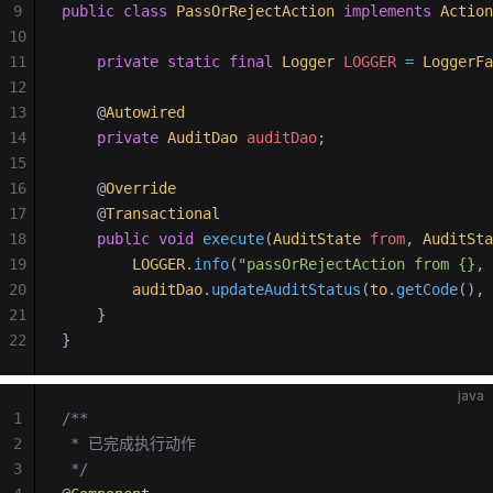
9
public
 class
 PassOrRejectAction
 implements
 Action
10
11
    private
 static
 final
 Logger
 LOGGER 
=
 LoggerFa
12
13
    @
Autowired
14
    private
 AuditDao
 auditDao
;
15
16
    @
Override
17
    @
Transactional
18
    public
 void
 execute
(
AuditState
 from
, 
AuditSta
19
        LOGGER
.
info
(
"passOrRejectAction from {},
20
        auditDao
.
updateAuditStatus
(
to
.
getCode
(), 
21
    }
22
}
java
1
/**
2
 * 已完成执行动作
3
 */