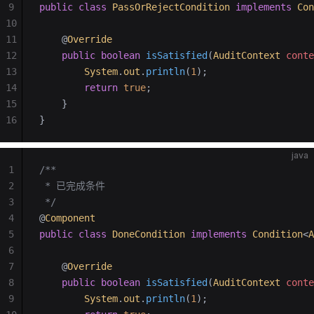
9
public
 class
 PassOrRejectCondition
 implements
 Con
10
11
    @
Override
12
    public
 boolean
 isSatisfied
(
AuditContext
 conte
13
        System
.
out
.
println
(
1
);
14
        return
 true
;
15
    }
16
}
java
1
/**
2
 * 已完成条件
3
 */
4
@
Component
5
public
 class
 DoneCondition
 implements
 Condition
<
A
6
7
    @
Override
8
    public
 boolean
 isSatisfied
(
AuditContext
 conte
9
        System
.
out
.
println
(
1
);