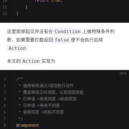
10
        return
 true
;
11
    }
12
}
这里简单起见并没有在
上做特殊条件判
Condition
断，如果需要拦截返回
便不会执行后续
false
Action
本文的
实现为
Action
java
1
/**
2
 * 通用审核通过/驳回执行动作
3
 * 覆盖审核正向流程，以及驳回流程
4
 * 已申请->爸爸同意->妈妈同意
5
 * 已申请->爸爸不同意
6
 * 爸爸同意->妈妈不同意
7
 */
8
@
Component