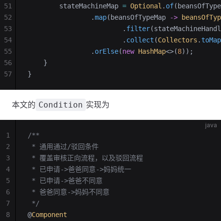
51
        stateMachineMap 
=
 Optional
.
of
(beansOfType
52
                .
map
(beansOfTypeMap 
->
 beansOfTyp
53
                        .
filter
(stateMachineHandl
54
                        .
collect
(
Collectors
.
toMap
55
                .
orElse
(
new
 HashMap
<>(
8
));
56
    }
57
}
本文的
实现为
Condition
java
1
/**
2
 * 通用通过/驳回条件
3
 * 覆盖审核正向流程，以及驳回流程
4
 * 已申请->爸爸同意->妈妈统一
5
 * 已申请->爸爸不同意
6
 * 爸爸同意->妈妈不同意
7
 */
8
@
Component