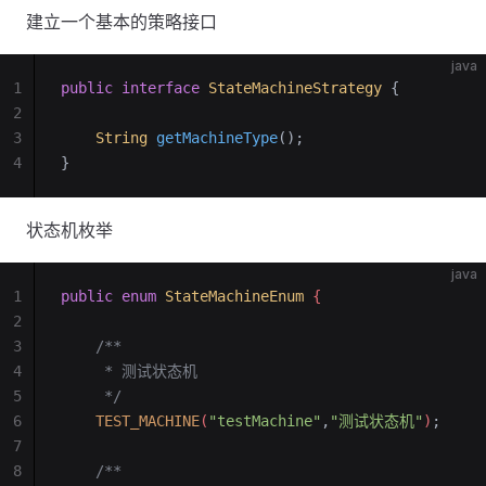
建立一个基本的策略接口
java
1
public
 interface
 StateMachineStrategy
 {
2
3
    String
 getMachineType
();
4
}
状态机枚举
java
1
public
 enum
 StateMachineEnum
 {
2
3
    /**
4
     * 测试状态机
5
     */
6
    TEST_MACHINE
(
"testMachine"
,
"测试状态机"
)
;
7
8
    /**