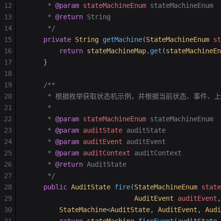
12
     * 
@param
 stateMachineEnum
 stateMachineEnum
13
     * 
@return
 String
14
     */
15
    private
 String
 getMachine
(
StateMachineEnum
 st
16
        return
 stateMachineMap
.
get
(
stateMachineEn
17
    }
18
19
    /**
20
     * 根据枚举获取状态机示例，并根据当前状态、事件、
21
     *
22
     * 
@param
 stateMachineEnum
 stateMachineEnum
23
     * 
@param
 auditState
 auditState
24
     * 
@param
 auditEvent
 auditEvent
25
     * 
@param
 auditContext
 auditContext
26
     * 
@return
 AuditState
27
     */
28
    public
 AuditState
 fire
(
StateMachineEnum
 state
29
                           AuditEvent
 auditEvent
,
30
        StateMachine
<
AuditState
, 
AuditEvent
, 
Audi