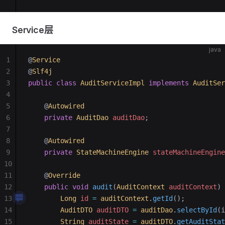
Service层
java
1
@
Service
2
@
Slf4j
3
public
 class
 AuditServiceImpl
 implements
 AuditSer
4
5
    @
Autowired
6
    private
 AuditDao
 auditDao
;
7
8
    @
Autowired
9
    private
 StateMachineEngine
 stateMachineEngine
10
11
    @
Override
12
    public
 void
 audit
(
AuditContext
 auditContext
)
 
13
        Long
 id
 =
 auditContext
.
getId
();
14
        AuditDTO
 auditDTO
 =
 auditDao
.
selectById
(i
15
        String
 auditState
 =
 auditDTO
.
getAuditStat