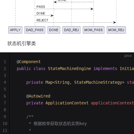
状态机引擎类
java
1
@
Component
2
public
 class
 StateMachineEngine
 implements
 Initia
3
4
    private
 Map
<
String
,
 StateMachineStrategy
>
 sta
5
6
    @
Autowired
7
    private
 ApplicationContext
 applicationContext
8
9
    /**
10
     * 根据枚举获取状态机实例key
11
     * 