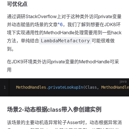
可优化点
通过调研StackOverflow上对于这种类外访问private变量
并动态赋值的场景的文章
^6
，我们了解到想要在JDK8环
境下实现通用性的MethodHandle处理需要用到一些hack
方法，单纯结合
可能很难做
LambdaMetafactory
到。
在JDK9环境类外访问private变量的MethodHandle可采
用
java
1
MethodHandles
.
privateLookupIn
(Class, 
MethodHandle
场景2-动态根据class带入参创建实例
该场景的主要动机造异常轮子Assert时，动态根据异常消