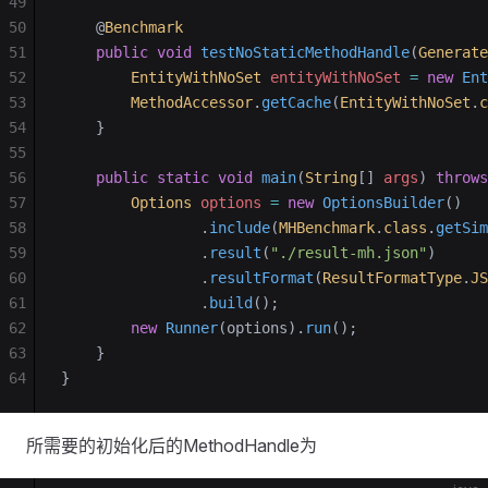
49
50
    @
Benchmark
51
    public
 void
 testNoStaticMethodHandle
(
Generate
52
        EntityWithNoSet
 entityWithNoSet
 =
 new
 Ent
53
        MethodAccessor
.
getCache
(
EntityWithNoSet
.
c
54
    }
55
56
    public
 static
 void
 main
(
String
[] 
args
)
 throws
57
        Options
 options
 =
 new
 OptionsBuilder
()
58
                .
include
(
MHBenchmark
.
class
.
getSim
59
                .
result
(
"./result-mh.json"
)
60
                .
resultFormat
(
ResultFormatType
.
JS
61
                .
build
();
62
        new
 Runner
(options).
run
();
63
    }
64
}
所需要的初始化后的MethodHandle为