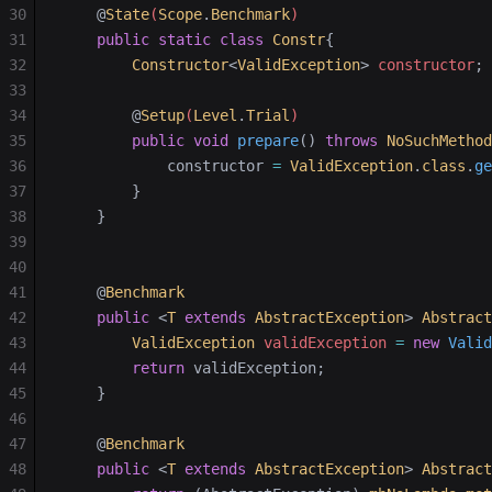
30
    @
State
(
Scope
.
Benchmark
)
31
    public
 static
 class
 Constr
{
32
        Constructor
<
ValidException
>
 constructor
;
33
34
        @
Setup
(
Level
.
Trial
)
35
        public
 void
 prepare
()
 throws
 NoSuchMethod
36
            constructor 
=
 ValidException
.
class
.
ge
37
        }
38
    }
39
40
41
    @
Benchmark
42
    public
 <
T
 extends
 AbstractException
>
 Abstract
43
        ValidException
 validException
 =
 new
 Valid
44
        return
 validException;
45
    }
46
47
    @
Benchmark
48
    public
 <
T
 extends
 AbstractException
>
 Abstract