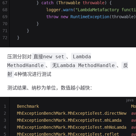
67
        } 
catch
 (
Throwable
 throwable
) {
68
            logger
.
warn
(
"LambdaMetafactory funct
69
            throw
 new
 RuntimeException
(throwable)
70
        }
71
    }
72
}
压测分别对
、
直接new set
Lambda
、
、
MethodHandle
无Lambda MethodHandle
反
4种情况进行测试
射
测试结果、纳秒为单位，数值越小越快：
java
1
Benchmark
                                      Mo
2
MhExceptionBenchMark
.
MhExceptioTest
.
directNew
  av
3
MhExceptionBenchMark
.
MhExceptioTest
.
mhLamda
    av
4
MhExceptionBenchMark
.
MhExceptioTest
.
mhNoLamda
  av
5
MhExceptionBenchMark
.
MhExceptioTest
.
reflet
     av