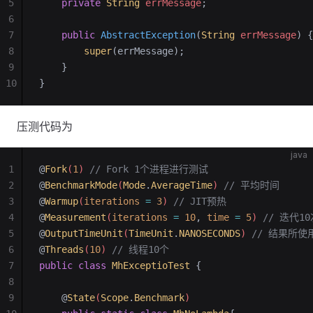
5
    private
 String
 errMessage
;
6
7
    public
 AbstractException
(
String
 errMessage
)
 {
8
        super
(errMessage);
9
    }
10
}
压测代码为
java
1
@
Fork
(
1
) 
// Fork 1个进程进行测试
2
@
BenchmarkMode
(
Mode
.
AverageTime
) 
// 平均时间
3
@
Warmup
(
iterations
 =
 3
) 
// JIT预热
4
@
Measurement
(
iterations
 =
 10
,
 time
 =
 5
) 
// 迭代1
5
@
OutputTimeUnit
(
TimeUnit
.
NANOSECONDS
) 
// 结果所
6
@
Threads
(
10
) 
// 线程10个
7
public
 class
 MhExceptioTest
 {
8
9
    @
State
(
Scope
.
Benchmark
)