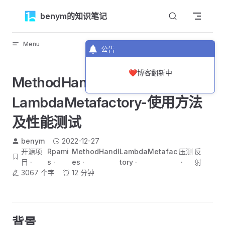
Skip to content
benym的知识笔记
Menu
返回顶部
公告
❤️博客翻新中
MethodHandle结合
LambdaMetafactory-使用方法
及性能测试
benym
2022-12-27
开源项
Rpami
MethodHandl
LambdaMetafac
压测
反
目
s
es
tory
射
3067 个字
12 分钟
背景