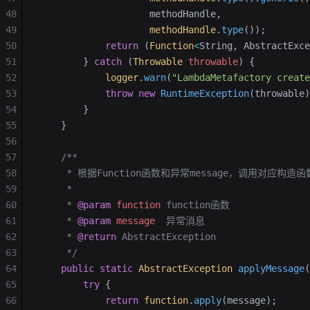
48
                    methodHandle,
49
                    methodHandle
.
type
());
50
            return
 (
Function
<
String, AbstractExce
51
        } 
catch
 (
Throwable
 throwable
) {
52
            logger
.
warn
(
"LambdaMetafactory creat
53
            throw
 new
 RuntimeException
(throwable)
54
        }
55
    }
56
57
    /**
58
     * 根据Function函数和异常message，调用对应构造
59
     *
60
     * 
@param
 function
 function函数
61
     * 
@param
 message
  异常消息
62
     * 
@return
 AbstractException
63
     */
64
    public
 static
 AbstractException
 applyMessage
(
65
        try
 {
66
            return
 function
.
apply
(message);