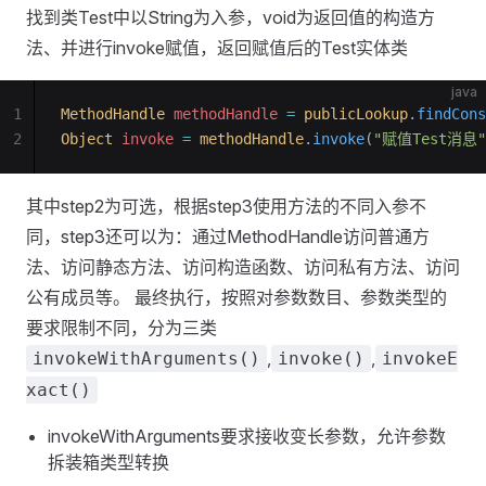
找到类Test中以String为入参，void为返回值的构造方
法、并进行invoke赋值，返回赋值后的Test实体类
java
1
MethodHandle
 methodHandle 
=
 publicLookup
.
findCons
2
Object
 invoke 
=
 methodHandle
.
invoke
(
"赋值Test消息"
其中step2为可选，根据step3使用方法的不同入参不
同，step3还可以为：通过MethodHandle访问普通方
法、访问静态方法、访问构造函数、访问私有方法、访问
公有成员等。 最终执行，按照对参数数目、参数类型的
要求限制不同，分为三类
,
,
invokeWithArguments()
invoke()
invokeE
xact()
invokeWithArguments要求接收变长参数，允许参数
拆装箱类型转换