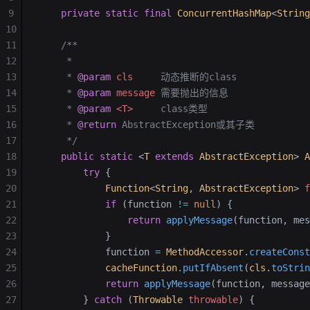
9
    private
 static
 final
 ConcurrentHashMap
<
String
10
11
    /**
12
     *
13
     * 
@param
 cls
     动态推断的class
14
     * 
@param
 message
 需要抛出的信息
15
     * 
@param
 <T>
     class类型
16
     * 
@return
 AbstractException或其子类
17
     */
18
    public
 static
 <
T
 extends
 AbstractException
>
 A
19
        try
 {
20
            Function
<
String
, 
AbstractException
> 
f
21
            if
 (function 
!=
 null
) {
22
                return
 applyMessage
(function, mes
23
            }
24
            function 
=
 MethodAccessor
.
createConst
25
            cacheFunction
.
putIfAbsent
(
cls
.
toStrin
26
            return
 applyMessage
(function, message
27
        } 
catch
 (
Throwable
 throwable
) {