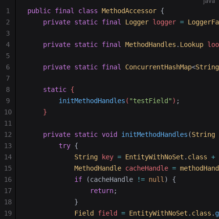
java
1
public
 final
 class
 MethodAccessor
 {
2
    private
 static
 final
 Logger
 logger 
=
 LoggerFa
3
4
    private
 static
 final
 MethodHandles
.
Lookup
 loo
5
6
    private
 static
 final
 ConcurrentHashMap
<
String
7
8
    static
 {
9
        initMethodHandles
(
"testField"
)
;
10
    }
11
12
    private
 static
 void
 initMethodHandles
(
String
 
13
        try
 {
14
            String
 key
 =
 EntityWithNoSet
.
class
 +
 
15
            MethodHandle
 cacheHandle
 =
 methodHand
16
            if
 (cacheHandle 
!=
 null
) {
17
                return
;
18
            }
19
            Field
 field
 =
 EntityWithNoSet
.
class
.
g