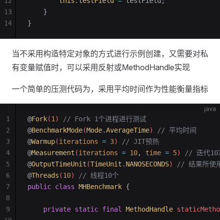
12
        this
.
testField
 =
 testField;
13
    }
14
}
当不采用构造特定对象的方式进行示例创建，又需要对私
有变量赋值时，可以采用反射或MethodHandle实现
一个简单的压测代码为，采用平均时间作为性能衡量指标
java
1
@
Fork
(
1
) 
// Fork 1个进程进行测试
2
@
BenchmarkMode
(
Mode
.
AverageTime
) 
// 平均时间
3
@
Warmup
(
iterations
 =
 3
) 
// JIT预热
4
@
Measurement
(
iterations
 =
 10
,
 time
 =
 5
) 
// 迭代1
5
@
OutputTimeUnit
(
TimeUnit
.
NANOSECONDS
) 
// 结果所
6
@
Threads
(
10
) 
// 线程10个
7
public
 class
 MHBenchmark
 {
8
9
    private
 static
 final
 MethodHandle
 staticMetho