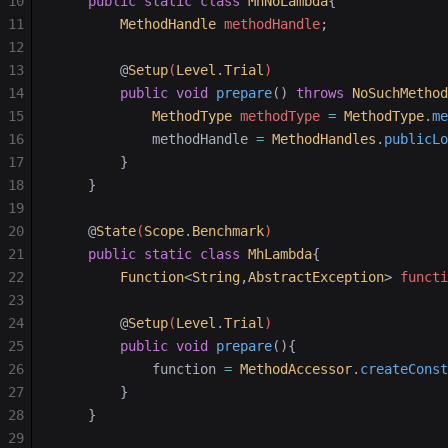
10
    public
 static
 class
 MhNoLambda
{
11
        MethodHandle
 methodHandle
;
12
13
        @
Setup
(
Level
.
Trial
)
14
        public
 void
 prepare
()
 throws
 NoSuchMethod
15
            MethodType
 methodType
 =
 MethodType
.
me
16
            methodHandle 
=
 MethodHandles
.
publicLo
17
        }
18
    }
19
20
    @
State
(
Scope
.
Benchmark
)
21
    public
 static
 class
 MhLambda
{
22
        Function
<
String
,
AbstractException
>
 functi
23
24
        @
Setup
(
Level
.
Trial
)
25
        public
 void
 prepare
(){
26
            function 
=
 MethodAccessor
.
createConst
27
        }
28
    }
29