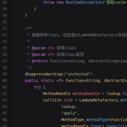
28
            throw
 new
 RuntimeException
(
"获取cache
29
        }
30
    }
31
32
    /**
33
     * 根据异常Class，动态通过LambdaMetafactory寻
34
     *
35
     * 
@param
 cls
 异常Class
36
     * 
@param
 <T>
 异常Class类型
37
     * 
@return
 Function<String, AbstractException
38
     */
39
    @
SuppressWarnings
(
"unchecked"
)
40
    public
 static
 <
T
>
 Function
<
String
,
 AbstractEx
41
        try
 {
42
            MethodHandle
 methodHandle
 =
 lookup
.
fi
43
            CallSite
 site
 =
 LambdaMetafactory
.
met
44
                    lookup,
45
                    "apply"
,
46
                    MethodType
.
methodType
(
Functio
47
                    methodHandle
.
type
().
generic
()