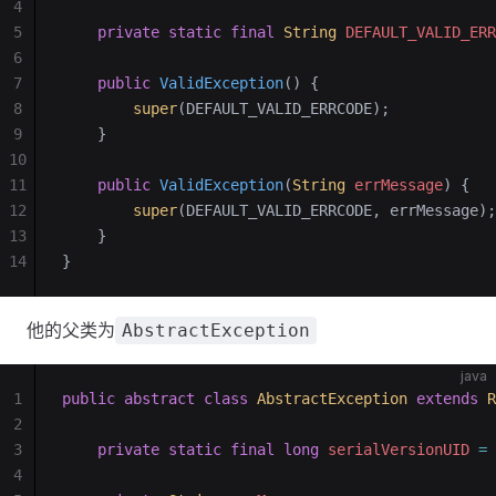
4
5
    private
 static
 final
 String
 DEFAULT_VALID_ERR
6
7
    public
 ValidException
()
 {
8
        super
(DEFAULT_VALID_ERRCODE);
9
    }
10
11
    public
 ValidException
(
String
 errMessage
)
 {
12
        super
(DEFAULT_VALID_ERRCODE, errMessage);
13
    }
14
}
他的父类为
AbstractException
java
1
public
 abstract
 class
 AbstractException
 extends
 R
2
3
    private
 static
 final
 long
 serialVersionUID 
=
 
4