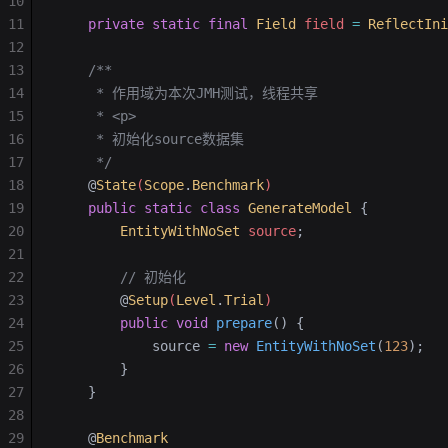
10
11
    private
 static
 final
 Field
 field 
=
 ReflectIni
12
13
    /**
14
     * 作用域为本次JMH测试，线程共享
15
     * <p>
16
     * 初始化source数据集
17
     */
18
    @
State
(
Scope
.
Benchmark
)
19
    public
 static
 class
 GenerateModel
 {
20
        EntityWithNoSet
 source
;
21
22
        // 初始化
23
        @
Setup
(
Level
.
Trial
)
24
        public
 void
 prepare
()
 {
25
            source 
=
 new
 EntityWithNoSet
(
123
);
26
        }
27
    }
28
29
    @
Benchmark