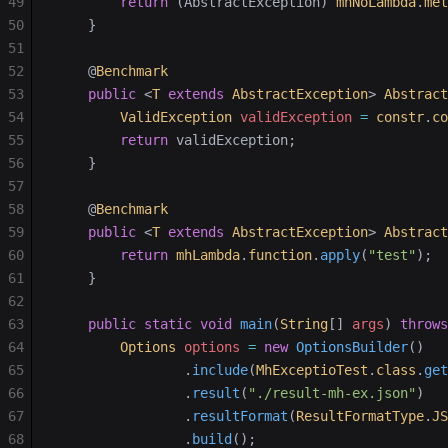
49
        return
 (AbstractException) 
mhNoLambda
.
met
50
    }
51
52
    @
Benchmark
53
    public
 <
T
 extends
 AbstractException
>
 Abstract
54
        ValidException
 validException
 =
 constr
.
co
55
        return
 validException;
56
    }
57
58
    @
Benchmark
59
    public
 <
T
 extends
 AbstractException
>
 Abstract
60
        return
 mhLambda
.
function
.
apply
(
"test"
);
61
    }
62
63
    public
 static
 void
 main
(
String
[] 
args
)
 throws
64
        Options
 options
 =
 new
 OptionsBuilder
()
65
                .
include
(
MhExceptioTest
.
class
.
get
66
                .
result
(
"./result-mh-ex.json"
)
67
                .
resultFormat
(
ResultFormatType
.
JS
68
                .
build
();