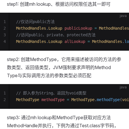
step1: 创建mh lookup、根据访问权限任选其一即可
java
1
//仅访问public方法
2
MethodHandles
.
Lookup
 publicLookup 
=
 MethodHandles
3
//访问public、private、protected方法
4
MethodHandles
.
Lookup
 allLookup 
=
 MethodHandles
.
lo
step2: 创建MethodType，它用来描述被访问的方法的参
数类型、返回值类型，JVM强制要求声明的Method
Type与实际调用方法的参数类型必须匹配
java
1
// 即入参为String、返回为void类型
2
MethodType
 methodType 
=
 MethodType
.
methodType
(
voi
step3: 通过mh lookup和MethodType获取对应方法
MethodHandle并执行，下例为通过Test.class字节码，