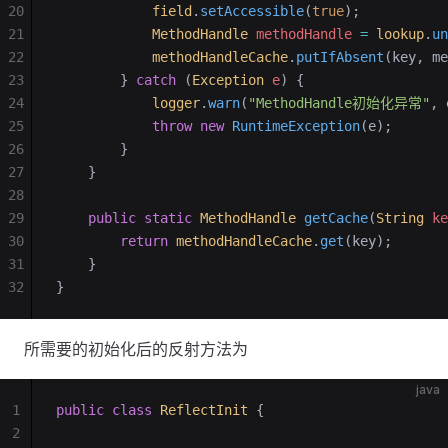
20
            field
.
setAccessible
(
true
);
21
            MethodHandle
 methodHandle
 =
 lookup
.
un
22
            methodHandleCache
.
putIfAbsent
(key, me
23
        } 
catch
 (
Exception
 e
) {
24
            logger
.
warn
(
"MethodHandle初始化异常"
, 
25
            throw
 new
 RuntimeException
(e);
26
        }
27
    }
28
29
    public
 static
 MethodHandle
 getCache
(
String
 ke
30
        return
 methodHandleCache
.
get
(key);
31
    }
32
}
所需要的初始化后的反射方法为
java
1
public
 class
 ReflectInit
 {
2