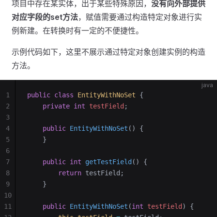
项目中存在某实体，出于某些特殊原因，
没有向外部提供
对应字段的set方法
，赋值需要通过构造特定对象进行实
例新建。在转换时有一定的不便捷性。
示例代码如下，这里不展示通过特定对象创建实例的构造
方法。
java
1
public
 class
 EntityWithNoSet
 {
2
    private
 int
 testField
;
3
4
    public
 EntityWithNoSet
()
 {
5
    }
6
7
    public
 int
 getTestField
()
 {
8
        return
 testField;
9
    }
10
11
    public
 EntityWithNoSet
(
int
 testField
)
 {