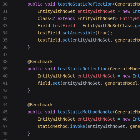
30
    public
 void
 testNoStaticReflection
(
GenerateMo
31
        EntityWithNoSet
 entityWithNoSet
 =
 new
 Ent
32
        Class
<
?
 extends
 EntityWithNoSet
> 
EntityWi
33
        Field
 testField
 =
 EntityWithNoSetClass
.
ge
34
        testField
.
setAccessible
(
true
);
35
        testField
.
set
(entityWithNoSet, 
generateMo
36
    }
37
38
    @
Benchmark
39
    public
 void
 testStaticReflection
(
GenerateMode
40
        EntityWithNoSet
 entityWithNoSet
 =
 new
 Ent
41
        field
.
set
(entityWithNoSet, 
generateModel
.
42
    }
43
44
    @
Benchmark
45
    public
 void
 testStaticMethodHandle
(
GenerateMo
46
        EntityWithNoSet
 entityWithNoSet
 =
 new
 Ent
47
        staticMethod
.
invoke
(entityWithNoSet, 
gene
48
    }