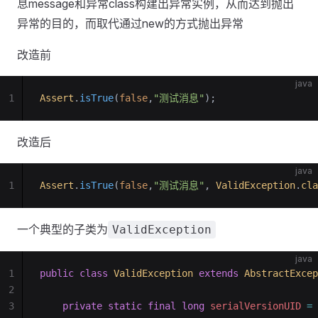
息message和异常class构建出异常实例，从而达到抛出
异常的目的，而取代通过new的方式抛出异常
改造前
java
1
Assert
.
isTrue
(
false
,
"测试消息"
);
改造后
java
1
Assert
.
isTrue
(
false
,
"测试消息"
, 
ValidException
.
cla
一个典型的子类为
ValidException
java
1
public
 class
 ValidException
 extends
 AbstractExcep
2
3
    private
 static
 final
 long
 serialVersionUID 
=
 