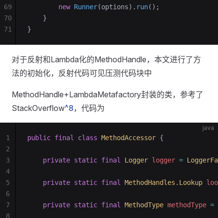
69
        new
 Runner
(options).
run
();
70
    }
71
}
对于反射和Lambda化的MethodHandle，本文进行了方
法的初始化，反射代码可见压测代码块中
MethodHandle+LambdaMetafactory封装的类，参考了
StackOverflow
^8
，代码为
java
1
public
 final
 class
 MethodAccessor
 {
2
3
    private
 static
 final
 Logger
 logger 
=
 LoggerFa
4
5
    private
 static
 final
 MethodHandles
.
Lookup
 loo
6
7
    private
 static
 final
 MethodType
 methodType 
=
 
8