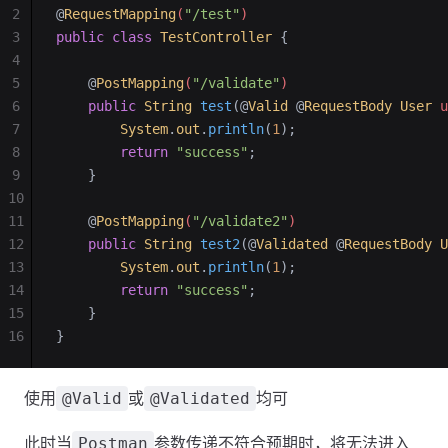
2
@
RequestMapping
(
"/test"
)
3
public
 class
 TestController
 {
4
5
    @
PostMapping
(
"/validate"
)
6
    public
 String
 test
(@
Valid
 @
RequestBody
 User
 u
7
        System
.
out
.
println
(
1
);
8
        return
 "success"
;
9
    }
10
11
    @
PostMapping
(
"/validate2"
)
12
    public
 String
 test2
(@
Validated
 @
RequestBody
 U
13
        System
.
out
.
println
(
1
);
14
        return
 "success"
;
15
    }
16
}
使用
或
均可
@Valid
@Validated
此时当
参数传递不符合预期时，将无法进入
Postman