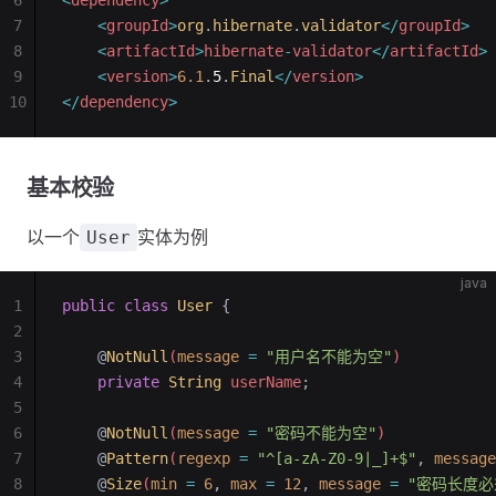
6
<
dependency
>
7
    <
groupId
>
org
.
hibernate
.
validator
</
groupId
>
8
    <
artifactId
>
hibernate
-
validator
</
artifactId
>
9
    <
version
>
6.1
.
5
.
Final
</
version
>
10
</
dependency
>
基本校验
以一个
实体为例
User
java
1
public
 class
 User
 {
2
3
    @
NotNull
(
message
 =
 "用户名不能为空"
)
4
    private
 String
 userName
;
5
6
    @
NotNull
(
message
 =
 "密码不能为空"
)
7
    @
Pattern
(
regexp
 =
 "^[a-zA-Z0-9|_]+$"
,
 message
8
    @
Size
(
min
 =
 6
,
 max
 =
 12
,
 message
 =
 "密码长度必