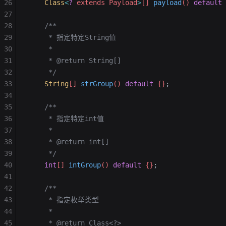
26
    Class
<
?
 extends Payload
>
[] 
payload
() 
default
 
27
28
    /**
29
     * 指定特定String值
30
     *
31
     * @return String[]
32
     */
33
    String
[] 
strGroup
() 
default
 {}
;
34
35
    /**
36
     * 指定特定int值
37
     *
38
     * @return int[]
39
     */
40
    int
[] 
intGroup
() 
default
 {}
;
41
42
    /**
43
     * 指定枚举类型
44
     *
45
     * @return Class<?>