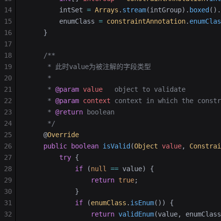
14
        intSet 
=
 Arrays
.
stream
(intGroup).
boxed
().
15
        enumClass 
=
 constraintAnnotation
.
enumClas
16
    }
17
18
    /**
19
     * 此时value为被注解的字段类型
20
     *
21
     * 
@param
 value
   object to validate
22
     * 
@param
 context
 context in which the constr
23
     * 
@return
 boolean
24
     */
25
    @
Override
26
    public
 boolean
 isValid
(
Object
 value
, 
Constrai
27
        try
 {
28
            if
 (
null
 ==
 value) {
29
                return
 true
;
30
            }
31
            if
 (
enumClass
.
isEnum
()) {
32
                return
 validEnum
(value, enumClass