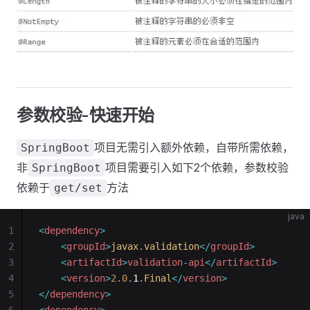
参数校验-快速开始
项目无需引入额外依赖，自带所需依赖，
SpringBoot
非
项目需要引入如下2个依赖，参数校验
SpringBoot
依赖于
方法
get/set
java
1
<
dependency
>
2
    <
groupId
>
javax
.
validation
</
groupId
>
3
    <
artifactId
>
validation
-
api
</
artifactId
>
4
    <
version
>
2.0
.
1
.
Final
</
version
>
5
</
dependency
>