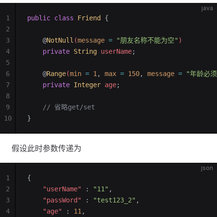
java
1
public
 class
 Friend
 {
2
3
    @
NotNull
(
message
 =
 "朋友名称不能为空"
)
4
    private
 String
 userName
;
5
6
    @
Range
(
min
 =
 1
,
 max
 =
 150
,
 message
 =
 "年龄必须
7
    private
 Integer
 age
;
8
9
    // 省略get/set
10
}
假设此时参数传递为
json
1
{
2
    "userName"
 : 
"11"
,
3
    "passWord"
 : 
"test123_2"
,
4
    "age"
 : 
11
,