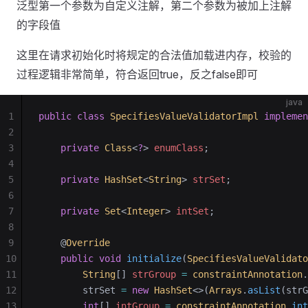
泛型第一个参数为自定义注解，第二个参数为被加上注解
的字段值
这里在请求初始化时将规定的合法值加载进内存，校验的
过程逻辑非常简单，符合返回true，反之false即可
java
1
public
 class
 SpecifiesValueValidatorImpl
 implemen
2
3
    private
 Class
<
?
>
 enumClass
;
4
5
    private
 HashSet
<
String
>
 strSet
;
6
7
    private
 Set
<
Integer
>
 intSet
;
8
9
    @
Override
10
    public
 void
 initialize
(
SpecifiesValueValidato
11
        String
[] 
strGroup
 =
 constraintAnnotation
.
12
        strSet 
=
 new
 HashSet
<>(
Arrays
.
asList
(strG
13
        int
[] 
intGroup
 =
 constraintAnnotation
.
int