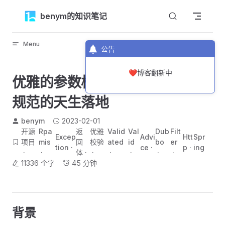
Skip to content
benym的知识笔记
Menu
返回顶部
公告
❤️博客翻新中
优雅的参数校验与全局异常-代码
规范的天生落地
benym
2023-02-01
开源
Rpa
返
优雅
Valid
Val
Dub
Filt
Excep
Advi
Htt
Spr
项目
mis
回
校验
ated
id
bo
er
tion
ce
p
ing
体
11336 个字
45 分钟
背景