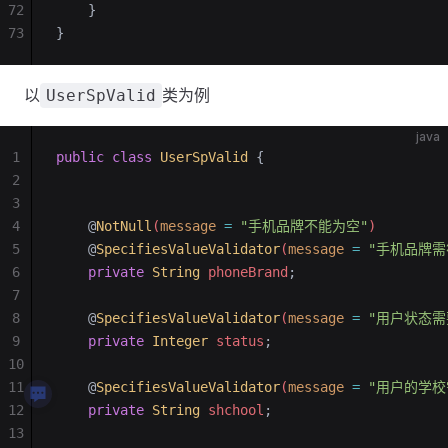
72
    }
73
}
以
类为例
UserSpValid
java
1
public
 class
 UserSpValid
 {
2
3
4
    @
NotNull
(
message
 =
 "手机品牌不能为空"
)
5
    @
SpecifiesValueValidator
(
message
 =
 "手机品牌需
6
    private
 String
 phoneBrand
;
7
8
    @
SpecifiesValueValidator
(
message
 =
 "用户状态
9
    private
 Integer
 status
;
10
11
    @
SpecifiesValueValidator
(
message
 =
 "用户的学
12
    private
 String
 shchool
;
13