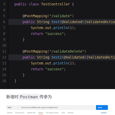
3
public
 class
 TestController
 {
4
5
    @
PostMapping
(
"/validate"
)
6
    public
 String
 test
(@
Validated
({
ValidatedActio
7
        System
.
out
.
println
(
1
);
8
        return
 "success"
;
9
    }
10
11
    @
PostMapping
(
"/validateDelete"
)
12
    public
 String
 test2
(@
Validated
({
ValidatedActi
13
        System
.
out
.
println
(
1
);
14
        return
 "success"
;
15
    }
16
}
新增时
传参为
Postman