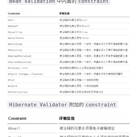
中内置的
Bean Validation
constraint
附加的
Hibernate Validator
constraint