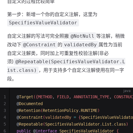
自定义的过程比较简单
第一步：新增一个你的自定义注解，这里为
SpecifiesValueValidator
自定义注解的写法可完全照搬
等注解，稍微
@NotNull
改动下
的
属性为当前
@Constraint
validatedBy
自定义注解类，同时加上可重复性校验注解(非必
须)
@Repeatable(SpecifiesValueValidator.L
，用于支持多个自定义注解使用在同一字
ist.class)
段。
java
1
@
Target
({METHOD
,
 FIELD
,
 ANNOTATION_TYPE
,
 CONSTRUC
2
@
Documented
3
@
Retention
(
RetentionPolicy
.
RUNTIME
)
4
@
Constraint
(
validatedBy
 =
 {
SpecifiesValueValidato
5
@
Repeatable
(
SpecifiesValueValidator
.
List
.
class
)
6
public
 @
interface
 SpecifiesValueValidator
 {