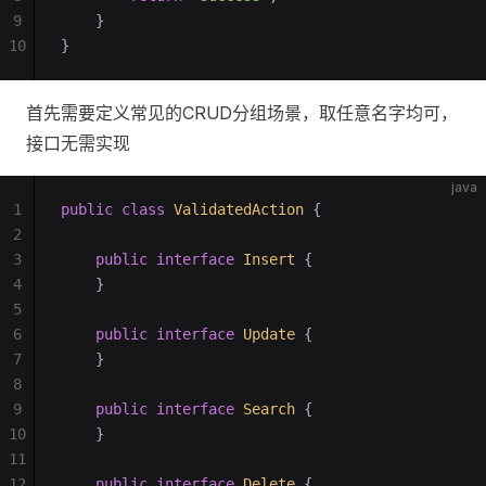
9
    }
10
}
首先需要定义常见的CRUD分组场景，取任意名字均可，
接口无需实现
java
1
public
 class
 ValidatedAction
 {
2
3
    public
 interface
 Insert
 {
4
    }
5
6
    public
 interface
 Update
 {
7
    }
8
9
    public
 interface
 Search
 {
10
    }
11
12
    public
 interface
 Delete
 {