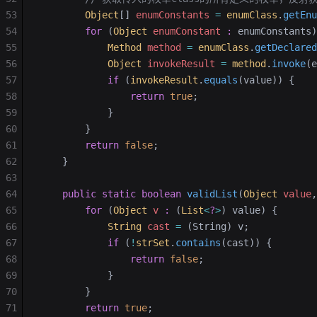
53
        Object
[] 
enumConstants
 =
 enumClass
.
getEnu
54
        for
 (
Object
 enumConstant
 :
 enumConstants)
55
            Method
 method
 =
 enumClass
.
getDeclared
56
            Object
 invokeResult
 =
 method
.
invoke
(e
57
            if
 (
invokeResult
.
equals
(value)) {
58
                return
 true
;
59
            }
60
        }
61
        return
 false
;
62
    }
63
64
    public
 static
 boolean
 validList
(
Object
 value
,
65
        for
 (
Object
 v
 :
 (
List
<
?
>
) value) {
66
            String
 cast
 =
 (String) v;
67
            if
 (
!
strSet
.
contains
(cast)) {
68
                return
 false
;
69
            }
70
        }
71
        return
 true
;