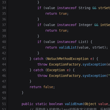
33
            }
34
            if
 (value 
instanceof
 String 
&&
 strSet
35
                return
 true
;
36
            }
37
            if
 (value 
instanceof
 Integer 
&&
 intSe
38
                return
 true
;
39
            }
40
            if
 (value 
instanceof
 List) {
41
                return
 validList
(value, strSet);
42
            }
43
        } 
catch
 (
NoSuchMethodException
 e
) {
44
            throw
 ExceptionFactory
.
sysException
(e
45
        } 
catch
 (
Exception
 e
) {
46
            throw
 ExceptionFactory
.
sysException
(
47
        }
48
        return
 false
;
49
    }
50
51
    public
 static
 boolean
 validEnum
(
Object
 value
,
52
        // 获取传入的枚举class的所有定义的枚举，反