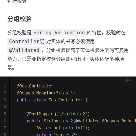
进行校验
分组校验
分组校验是
的特性，校验时在
Spring Validation
对实体的书写必须使用
Controller层
，分组校验提高了实体校验注解的可复用
@Validated
能力，只需要指定校验分组即可让同一实体适配多种场
景。
java
1
@
RestController
2
@
RequestMapping
(
"/test"
)
3
public
 class
 TestController
 {
4
5
    @
PostMapping
(
"/validate2"
)
6
    public
 String
 test2
(@
Validated
 @
RequestBody
 U
7
        System
.
out
.
println
(
1
);
8
        return
 "success"
;