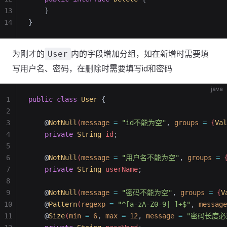
13
    }
14
}
为刚才的
内的字段增加分组，如在新增时需要填
User
写用户名、密码，在删除时需要填写id和密码
java
1
public
 class
 User
 {
2
3
    @
NotNull
(
message
 =
 "id不能为空"
,
 groups
 =
 {
Val
4
    private
 String
 id
;
5
6
    @
NotNull
(
message
 =
 "用户名不能为空"
,
 groups
 =
 
7
    private
 String
 userName
;
8
9
    @
NotNull
(
message
 =
 "密码不能为空"
,
 groups
 =
 {
V
10
    @
Pattern
(
regexp
 =
 "^[a-zA-Z0-9|_]+$"
,
 message
11
    @
Size
(
min
 =
 6
,
 max
 =
 12
,
 message
 =
 "密码长度必