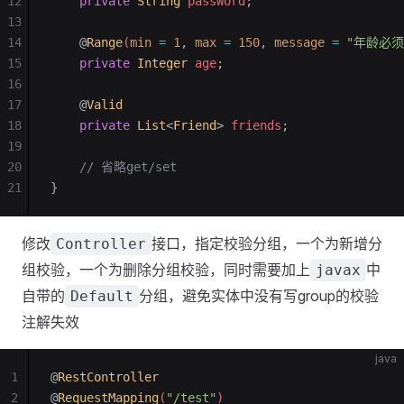
12
    private
 String
 passWord
;
13
14
    @
Range
(
min
 =
 1
,
 max
 =
 150
,
 message
 =
 "年龄必须
15
    private
 Integer
 age
;
16
17
    @
Valid
18
    private
 List
<
Friend
>
 friends
;
19
20
    // 省略get/set
21
}
修改
接口，指定校验分组，一个为新增分
Controller
组校验，一个为删除分组校验，同时需要加上
中
javax
自带的
分组，避免实体中没有写group的校验
Default
注解失效
java
1
@
RestController
2
@
RequestMapping
(
"/test"
)