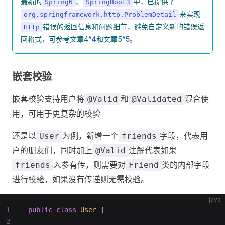
最新的
、
中，已提供了
Spring6
SpringBoot3
来实现
org.springframework.http.ProblemDetail
错误的返回信息和问题细节，避免自定义新的错误返
Http
回格式，可参考文章4
^4
和文章5
^5
。
嵌套校验
嵌套校验支持用户将
和
混合使
@Valid
@Validated
用，可用于更复杂的校验
还是以
为例，新增一个
字段，代表用
User
friends
户的朋友们，同时加上
注解代表如果
@Valid
入参有传，则需要对
类的内部字段
friends
Friend
进行校验，如果没有传递则无需校验。
java
1
public
 class
 User
 {
2