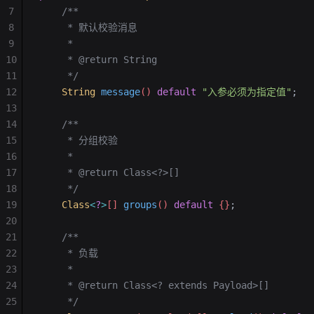
7
    /**
8
     * 默认校验消息
9
     *
10
     * @return String
11
     */
12
    String
 message
() 
default
 "入参必须为指定值"
;
13
14
    /**
15
     * 分组校验
16
     *
17
     * @return Class<?>[]
18
     */
19
    Class
<
?
>
[] 
groups
() 
default
 {}
;
20
21
    /**
22
     * 负载
23
     *
24
     * @return Class<? extends Payload>[]
25
     */