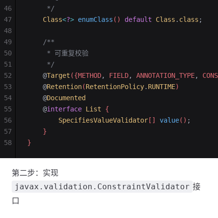
46
     */
47
    Class
<
?
>
 enumClass
() 
default
 Class
.
class
;
48
49
    /**
50
     * 可重复校验
51
     */
52
    @
Target
({METHOD
,
 FIELD
,
 ANNOTATION_TYPE
,
 CONS
53
    @
Retention
(
RetentionPolicy
.
RUNTIME
)
54
    @
Documented
55
    @
interface
 List
 {
56
        SpecifiesValueValidator
[] 
value
()
;
57
    }
58
}
第二步：实现
接
javax.validation.ConstraintValidator
口