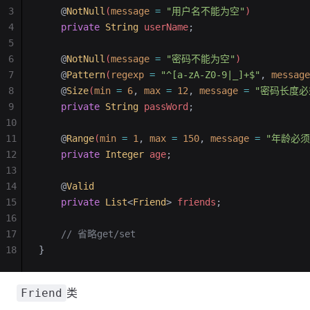
3
    @
NotNull
(
message
 =
 "用户名不能为空"
)
4
    private
 String
 userName
;
5
6
    @
NotNull
(
message
 =
 "密码不能为空"
)
7
    @
Pattern
(
regexp
 =
 "^[a-zA-Z0-9|_]+$"
,
 message
8
    @
Size
(
min
 =
 6
,
 max
 =
 12
,
 message
 =
 "密码长度必
9
    private
 String
 passWord
;
10
11
    @
Range
(
min
 =
 1
,
 max
 =
 150
,
 message
 =
 "年龄必须
12
    private
 Integer
 age
;
13
14
    @
Valid
15
    private
 List
<
Friend
>
 friends
;
16
17
    // 省略get/set
18
}
类
Friend