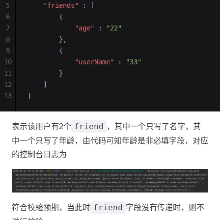
5
    "friends"
 : [
6
        {
7
            "age"
 : 
"22"
8
        },
9
        {
10
            "userName"
 : 
"33"
11
        }
12
    ]
13
}
表示该用户有2个
，其中一个只写了名字，其
friend
中一个只写了年龄，由代码可知年龄是非必填字段，对应
的控制台日志为
符合校验预期，当此时
字段没有传递时，则不
friend