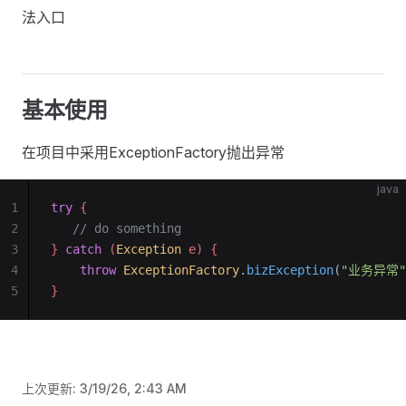
法入口
基本使用
在项目中采用ExceptionFactory抛出异常
java
1
try
 {
2
   // do something
3
} 
catch
 (
Exception
 e
) {
4
    throw
 ExceptionFactory
.
bizException
(
"业务异常"
5
}
上次更新:
3/19/26, 2:43 AM