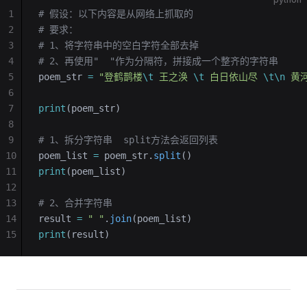
1
# 假设：以下内容是从网络上抓取的
2
# 要求：
3
# 1、将字符串中的空白字符全部去掉
4
# 2、再使用"  "作为分隔符，拼接成一个整齐的字符串
5
poem_str 
=
 "登鹤鹊楼
\t
 王之涣 
\t
 白日依山尽 
\t\n
 黄
6
7
print
(poem_str)
8
9
# 1、拆分字符串  split方法会返回列表
10
poem_list 
=
 poem_str.
split
()
11
print
(poem_list)
12
13
# 2、合并字符串
14
result 
=
 " "
.
join
(poem_list)
15
print
(result)