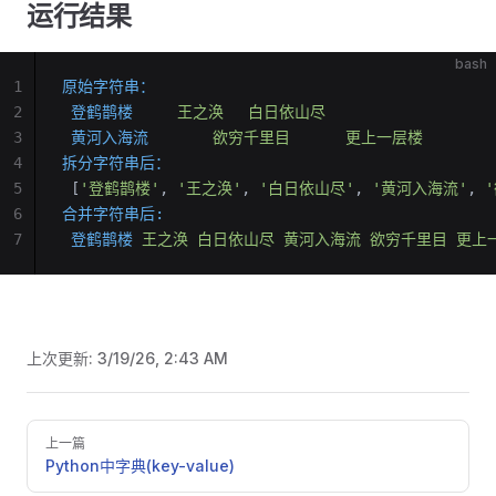
运行结果
bash
1
原始字符串：
2
 登鹤鹊楼
	 王之涣
 	 白日依山尽
3
 黄河入海流
 		 欲穷千里目
		更上一层楼
4
拆分字符串后：
5
 [
'登鹤鹊楼'
, 
'王之涣'
, 
'白日依山尽'
, 
'黄河入海流'
, 
6
合并字符串后:
7
 登鹤鹊楼
 王之涣
 白日依山尽
 黄河入海流
 欲穷千里目
 更上
上次更新:
3/19/26, 2:43 AM
Pager
上一篇
Python中字典(key-value)