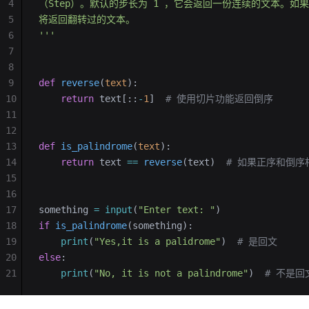
4
（Step）。默认的步长为 1 ，它会返回一份连续的文本。如果
5
将返回翻转过的文本。
6
'''
7
8
9
def
 reverse
(
text
):
10
    return
 text[::
-
1
]  
# 使用切片功能返回倒序
11
12
13
def
 is_palindrome
(
text
):
14
    return
 text 
==
 reverse
(text)  
# 如果正序和倒序
15
16
17
something 
=
 input
(
"Enter text: "
)
18
if
 is_palindrome
(something):
19
    print
(
"Yes,it is a palidrome"
)  
# 是回文
20
else
:
21
    print
(
"No, it is not a palindrome"
)  
# 不是回