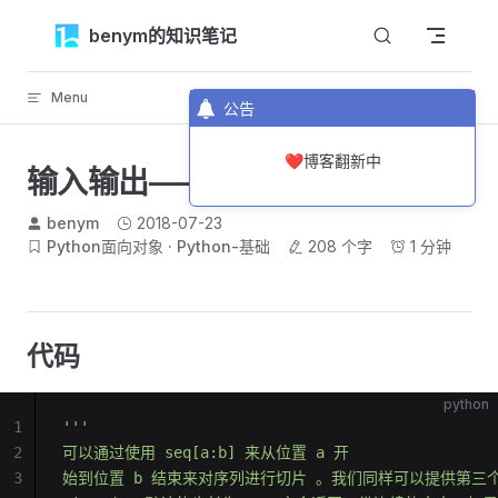
Skip to content
benym的知识笔记
Menu
返回顶部
公告
❤️博客翻新中
输入输出——简单的回文判断
benym
2018-07-23
Python面向对象
Python-基础
208 个字
1 分钟
代码
python
1
'''
2
可以通过使用 seq[a:b] 来从位置 a 开
3
始到位置 b 结束来对序列进行切片 。我们同样可以提供第三