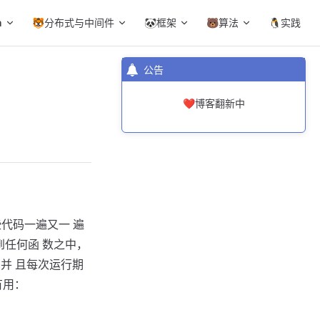
a
🐯分布式与中间件
🐼框架
🐻算法
🐧实践
公告
❤️博客翻新中
些代码一遍又一 遍
到任何函 数之中，
并 且每次运行期
有用：