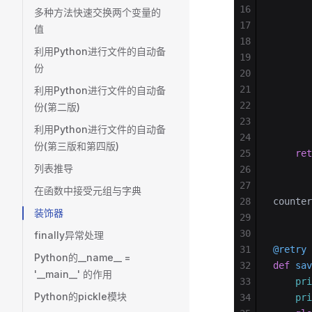
16
       
多种方法快速交换两个变量的
17
       
值
18
       
利用Python进行文件的自动备
19
       
份
20
       
21
       
利用Python进行文件的自动备
22
       
份(第二版)
23
       
利用Python进行文件的自动备
24
份(第三版和第四版)
25
    ret
列表推导
26
27
在函数中接受元组与字典
28
counter
装饰器
29
30
finally异常处理
31
@retry
Python的__name__ =
32
def
 sav
'__main__' 的作用
33
    pri
Python的pickle模块
34
    pri