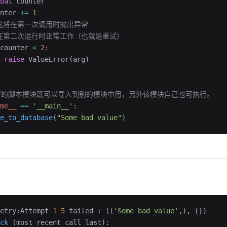
bal
 counter
nter 
+=
 1
# 这将在第一次调用时抛出异常
# 在第二次运行时正常工作（也就是重试）
counter 
<
 2
:
 raise
 ValueError(arg)
写的脚本模块既可以导入到别的模块中用，另外该模块自己也可执行。
me__
 ==
 '__main__'
:
e_to_database
(
"Some bad value"
)
etry:Attempt 
1
 5
 failed : ((
'Some bad value'
,), {})
ck
 (most recent call last):