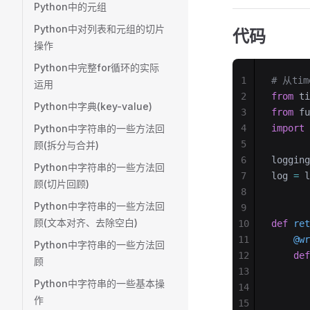
Python中的元组
Python中对列表和元组的切片
代码
操作
Python中完整for循环的实际
1
# 从ti
运用
2
from
 ti
Python中字典(key-value)
3
from
 fu
Python中字符串的一些方法回
4
import
 
5
顾(拆分与合并)
6
logging
Python中字符串的一些方法回
7
log 
=
 l
顾(切片回顾)
8
Python中字符串的一些方法回
9
顾(文本对齐、去除空白)
10
def
 ret
11
    @wr
Python中字符串的一些方法回
12
    def
顾
13
       
Python中字符串的一些基本操
14
       
作
15
       