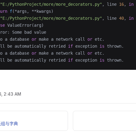
"E:/PythonProject/more/more_decorators.py"
, line 
16
, 
in
 
urn
 f
(*args, **kwargs)
"E:/PythonProject/more/more_decorators.py"
, line 
40
, 
in
 
se
 ValueError(arg)
ror: Some bad value
o a database 
or
 make a network call 
or
 etc.
ll be automatically retried 
if
 exception 
is
 thrown.
o a database 
or
 make a network call 
or
 etc.
ll be automatically retried 
if
 exception 
is
 thrown.
6, 2:43 AM
元组与字典