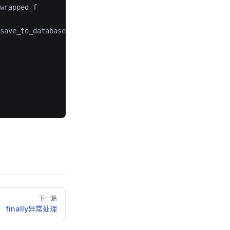
wrapped_f
save_to_database
下一篇
finally异常处理