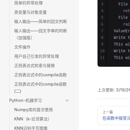
简单的异常处理
3
  File 
4
    ret
类变量与对象变量
5
  File 
输入输出——简单的回文判断
6
    rai
输入输出——回文字串的判断
7
ValueEr
（加强版）
8
Write t
9
This wi
文件操作
10
Write t
用户自己引发的异常处理
11
This wi
正则表达式检索与替换
正则表达式中的compile函数
正则表达式中的compile函数
上次更新:
3/19/2
(二)
Python-机器学习
Pager
Numpy库的首次使用
上一篇
在函数中接受
KNN（k-近邻算法）
KNN识别手写图像