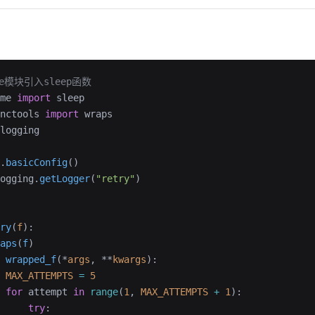
me模块引入sleep函数
me 
import
 sleep
nctools 
import
 wraps
logging
.
basicConfig
()
ogging.
getLogger
(
"retry"
)
ry
(
f
):
aps
(
f
)
 wrapped_f
(*
args
, **
kwargs
):
 MAX_ATTEMPTS
 =
 5
 for
 attempt 
in
 range
(
1
, 
MAX_ATTEMPTS
 +
 1
):
     try
: