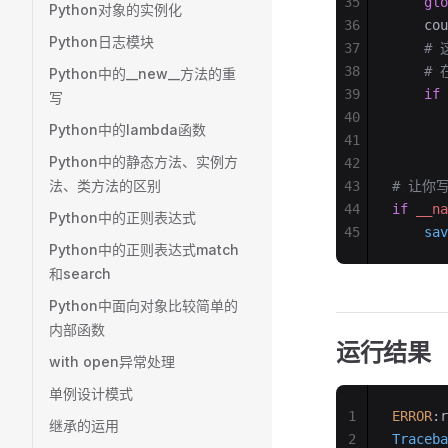
35
    glo
Python对象的实例化
36
    cou
Python日志模块
37
    
38
    
Python中的__new__方法的重
39
    if
 
写
40
       
Python中的lambda函数
41
Python中的静态方法、实例方
42
法、类方法的区别
43
# 让你
44
if
 __na
Python中的正则表达式
45
    sav
Python中的正则表达式match
和search
Python中面向对象比较简单的
内部函数
运行结果
with open异常处理
单例设计模式
1
ERROR
:r
继承的运用
2
Traceba