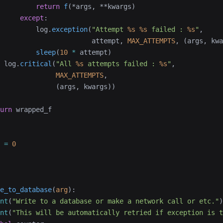
         return
 f
(*args, **kwargs)
     except
:
         log.
exception
(
"Attempt 
%s
 %s
 failed : 
%s
"
,
                       attempt, 
MAX_ATTEMPTS
, (args, kwa
         sleep
(
10
 *
 attempt)
 log.
critical
(
"All 
%s
 attempts failed : 
%s
"
,
              MAX_ATTEMPTS
,
              (args, kwargs))
urn
 wrapped_f
 
=
 0
e_to_database
(
arg
):
nt
(
"Write to a database or make a network call or etc."
)
nt
(
"This will be automatically retried if exception is t