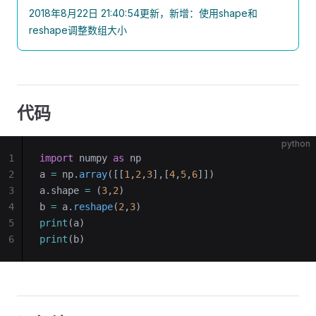
2018年8月22日 21:40:54更新，新增：使用shape和
reshape调整数组大小
代码
python
1
import
 numpy 
as
 np
2
a 
=
 np.
array
([[
1
,
2
,
3
],[
4
,
5
,
6
]]) 
3
a.shape 
=
 (
3
,
2
)
4
b 
=
 a.
reshape
(
2
,
3
)
5
print
(a)
6
print
(b)