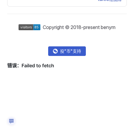
Copyright © 2018-present benym
投"币"支持