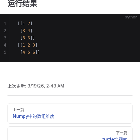
运行结果
python
1
[[
1
 2
]
2
 [
3
 4
]
3
 [
5
 6
]]
4
[[
1
 2
 3
]
5
 [
4
 5
 6
]]
上次更新:
3/19/26, 2:43 AM
Pager
上一篇
Numpy中的数组维度
下一篇
turtle绘图库