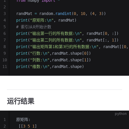
1
from
 numpy 
import
 *
2
3
randMat 
=
 random.
randint
(
0
, 
10
, (
4
, 
3
))
4
print
(
"原矩阵:
\n
"
, randMat)
5
# 索引从0开始计数
6
print
(
"输出第一行的所有数据:
\n
"
, randMat[
0
, :])
7
print
(
"输出第二列的所有数据:
\n
"
, randMat[:, 
1
])
8
print
(
"输出矩阵第1和第3行的所有数据:
\n
"
, randMat[[
0
,
9
print
(
"行数:
\n
"
,randMat.shape[
0
])
10
print
(
"列数:
\n
"
,randMat.shape[
1
])
11
print
(
"维数:
\n
"
,randMat.shape)
运行结果
python
1
原矩阵:
2
 [[
3
 5
 1
]