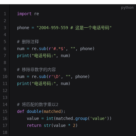
python
1
import
 re
2
3
phone 
=
 "2004-959-559 # 这是一个电话号码"
4
5
# 删除注释
6
num 
=
 re.
sub
(
r
'#.
*
$'
, 
""
, phone)
7
print
(
"电话号码:"
, num)
8
9
# 移除非数字的内容
10
num 
=
 re.
sub
(
r
'\D'
, 
""
, phone)
11
print
(
"电话号码:"
, num)
12
13
14
# 将匹配的数字乘以2
15
def
 double
(
matched
):
16
    value 
=
 int
(matched.
group
(
'value'
))
17
    return
 str
(value 
*
 2
)
18