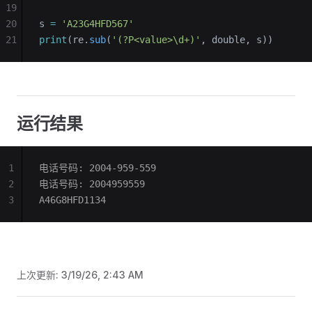
19
20
s 
=
 'A23G4HFD567'
21
print
(re.
sub
(
'(?P<value>\d+)'
, double, s))
运行结果
1
电话号码: 2004-959-559 
2
电话号码: 2004959559
3
A46G8HFD1134
上次更新:
3/19/26, 2:43 AM