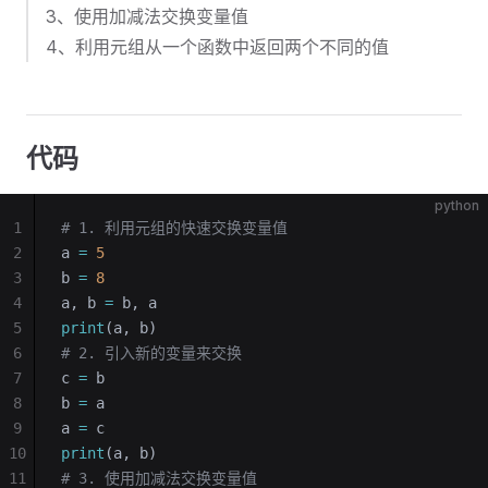
3、使用加减法交换变量值
4、利用元组从一个函数中返回两个不同的值
代码
python
1
# 1. 利用元组的快速交换变量值
2
a 
=
 5
3
b 
=
 8
4
a, b 
=
 b, a
5
print
(a, b)
6
# 2. 引入新的变量来交换
7
c 
=
 b
8
b 
=
 a
9
a 
=
 c
10
print
(a, b)
11
# 3. 使用加减法交换变量值