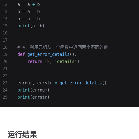
12
a 
=
 a 
+
 b
13
b 
=
 a 
-
 b
14
a 
=
 a 
-
 b
15
print
(a, b)
16
17
18
# 4. 利用元组从一个函数中返回两个不同的值
19
def
 get_error_details
():
20
    return
 (
2
, 
'details'
)
21
22
23
errnum, errstr 
=
 get_error_details
()
24
print
(errnum)
25
print
(errstr)
运行结果