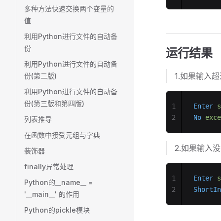
多种方法快速交换两个变量的
值
利用Python进行文件的自动备
份
运行结果
利用Python进行文件的自动备
1.如果输入
份(第二版)
利用Python进行文件的自动备
份(第三版和第四版)
1
Enter
 s
2
No
 exce
列表推导
在函数中接受元组与字典
2.如果输入
装饰器
finally异常处理
1
Enter
 s
Python的__name__ =
2
ShortIn
'__main__' 的作用
Python的pickle模块