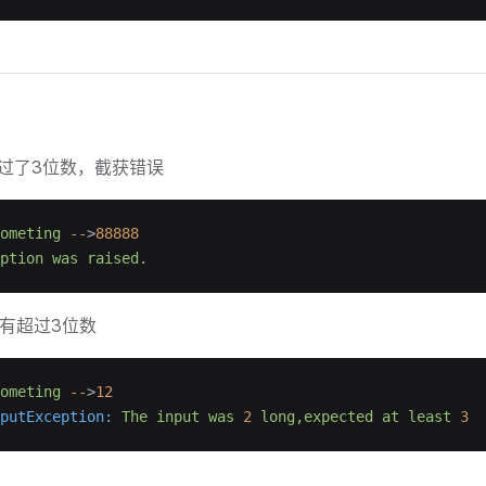
超过了3位数，截获错误
ometing
 --
>
88888
ption
 was
 raised.
没有超过3位数
ometing
 --
>
12
putException:
 The
 input
 was
 2
 long,expected
 at
 least
 3