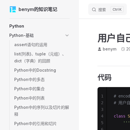
M
benym的知识笔记
Skip to content
搜索
K
Sidebar Navigation
Python
用户自
Python-基础
assert语句的运用
benym
2
list(列表)、tuple（元组）、
dict（字典）的回顾
Python中的Docstring
代码
Python中的多态
Python中的集合
1
# encod
Python中的列表
2
# 用户
Python中的序列以及切片的解
3
释
4
class
 S
5
    '
Python中的引用和切片
6