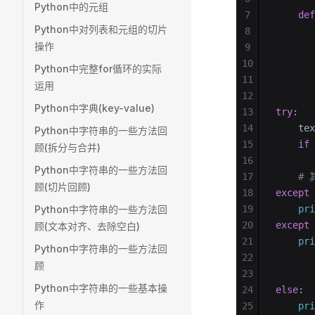
Python中的元组
7
    def
Python中对列表和元组的切片
8
       
操作
9
       
10
       
Python中完整for循环的实际
11
运用
12
Python中字典(key-value)
13
try
:
14
    tex
Python中字符串的一些方法回
15
    if
 
顾(拆分与合并)
16
       
Python中字符串的一些方法回
17
    
顾(切片回顾)
18
except
 
Python中字符串的一些方法回
19
    pri
20
except
 
顾(文本对齐、去除空白)
21
    pri
Python中字符串的一些方法回
22
       
顾
23
       
Python中字符串的一些基本操
24
else
:
作
25
    pri