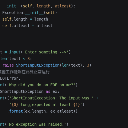
 __init__
(
self
, 
length
, 
atleast
):
 Exception.
__init__
(
self
)
 self
.length 
=
 length
 self
.atleast 
=
 atleast
t 
=
 input
(
'Enter someting -->'
)
len
(text) 
<
 3
:
 raise
 ShortInputException
(
len
(text), 
3
)
# 其他工作能够在此处正常运行
EOFError:
nt
(
'Why did you do an EOF on me?'
)
ShortInputException 
as
 ex:
nt
((
'ShortInputException: The input was '
 +
    '
{0}
 long,expected at least 
{1}
'
)
   .
format
(ex.length, ex.atleast))
nt
(
'No exception was raised.'
)