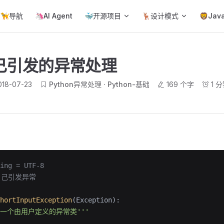
ain Navigation
🦮导航
🦄AI Agent
🐳开源项目
🦌设计模式
🦁Jav
己引发的异常处理
018-07-23
Python异常处理
Python-基础
169 个字
1 
ing = UTF-8
自己引发异常
hortInputException
(Exception):
''一个由用户定义的异常类'''