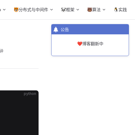
a
🐯分布式与中间件
🐼框架
🐻算法
🐧实践
公告
❤️博客翻新中
分钟
python