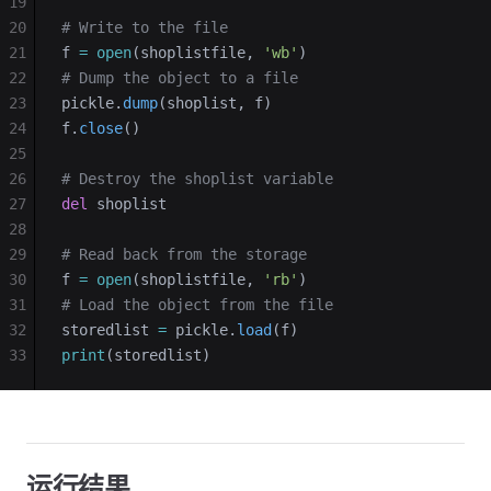
19
20
# Write to the file
21
f 
=
 open
(shoplistfile, 
'wb'
)
22
# Dump the object to a file
23
pickle.
dump
(shoplist, f)
24
f.
close
()
25
26
# Destroy the shoplist variable
27
del
 shoplist
28
29
# Read back from the storage
30
f 
=
 open
(shoplistfile, 
'rb'
)
31
# Load the object from the file
32
storedlist 
=
 pickle.
load
(f)
33
print
(storedlist)
运行结果