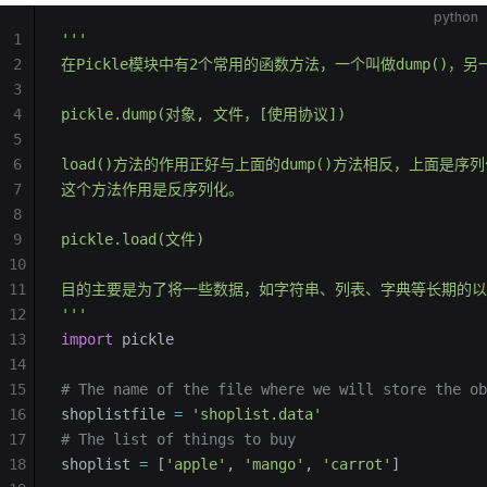
python
1
'''
2
在Pickle模块中有2个常用的函数方法，一个叫做dump()，另一
3
4
pickle.dump(对象, 文件，[使用协议])
5
6
load()方法的作用正好与上面的dump()方法相反，上面是序
7
这个方法作用是反序列化。
8
9
pickle.load(文件)
10
11
目的主要是为了将一些数据，如字符串、列表、字典等长期的以
12
'''
13
import
 pickle
14
15
# The name of the file where we will store the ob
16
shoplistfile 
=
 'shoplist.data'
17
# The list of things to buy
18
shoplist 
=
 [
'apple'
, 
'mango'
, 
'carrot'
]