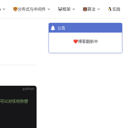
a
🐯分布式与中间件
🐼框架
🐻算法
🐧实践
公告
❤️博客翻新中
python
方法可以对任何你想