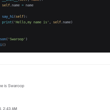
 self
.name 
=
 name
 say_hi
(
self
):
 print
(
'Hello,my name is'
, 
self
.name)
son
(
'Swaroop'
)
i
()
me is Swaroop
6, 2:43 AM