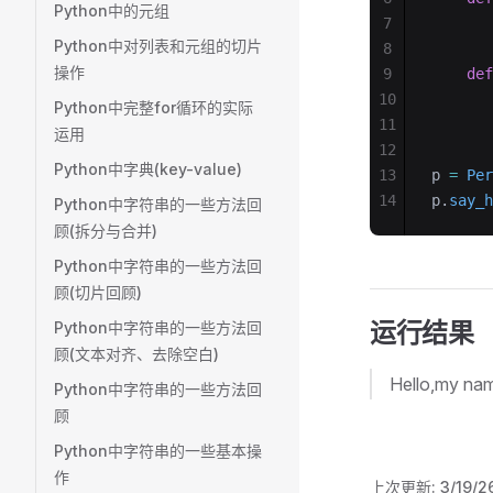
Python中的元组
7
       
Python中对列表和元组的切片
8
操作
9
    def
10
       
Python中完整for循环的实际
11
运用
12
Python中字典(key-value)
13
p 
=
 Per
14
p.
say_h
Python中字符串的一些方法回
顾(拆分与合并)
Python中字符串的一些方法回
顾(切片回顾)
运行结果
Python中字符串的一些方法回
顾(文本对齐、去除空白)
Hello,my na
Python中字符串的一些方法回
顾
Python中字符串的一些基本操
作
上次更新:
3/19/2