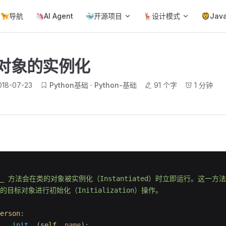
ain Navigation
🦮导航
🦄AI Agent
🐳开源项目
🦌设计模式
🦁Jav
on对象的实例化
018-07-23
Python基础
Python-基础
91 个字
1 分钟
it__ 方法会在类的对象被实例化（Instantiated）时立即运行。这一
的目标对象进行初始化（Initialization）操作。
erson
:
 __init__
(
self
, 
name
):