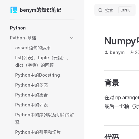
M
benym的知识笔记
Skip to content
搜索
K
Sidebar Navigation
Python
Nump
Python-基础
assert语句的运用
benym
2
list(列表)、tuple（元组）、
dict（字典）的回顾
Python中的Docstring
背景
Python中的多态
Python中的集合
在对 np.aran
Python中的列表
最后一个轴（对
Python中的序列以及切片的解
释
Python中的引用和切片
代码