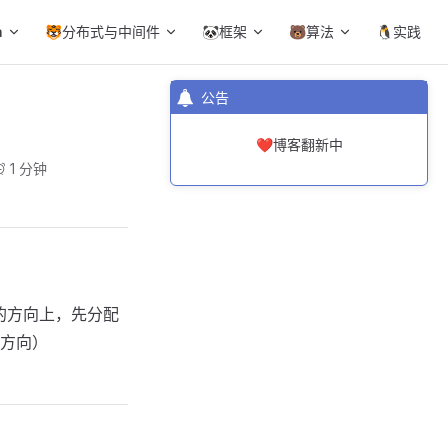
a
🐯分布式与中间件
🐼框架
🐻算法
🐧实践
公告
❤️博客翻新中
1 分钟
的多个轴的方向上，先分配
方向）