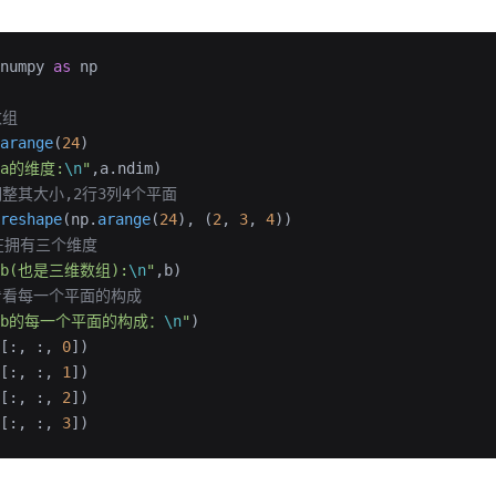
numpy 
as
 np
数组
arange
(
24
)
"a的维度:
\n
"
,a.ndim)
调整其大小,2行3列4个平面
reshape
(np.
arange
(
24
), (
2
, 
3
, 
4
))
现在拥有三个维度
"b(也是三维数组):
\n
"
,b)
看看每一个平面的构成
"b的每一个平面的构成：
\n
"
)
[:, :, 
0
])
[:, :, 
1
])
[:, :, 
2
])
[:, :, 
3
])