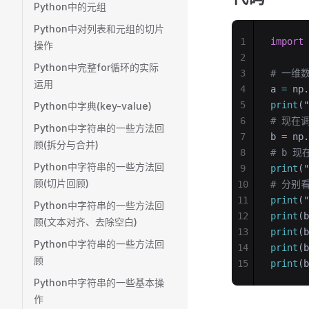
Python中的元组
Python中对列表和元组的切片
1
import
 
操作
2
Python中完整for循环的实际
3
# 一维
运用
4
a 
=
 np.
5
print
(
Python中字典(key-value)
6
# 现在
Python中字符串的一些方法回
7
b 
=
 np.
顾(拆分与合并)
8
# b 
Python中字符串的一些方法回
9
print
(
顾(切片回顾)
10
# 分别
11
print
(
Python中字符串的一些方法回
12
print
(b
顾(文本对齐、去除空白)
13
print
(b
Python中字符串的一些方法回
14
print
(b
顾
15
print
(b
Python中字符串的一些基本操
作