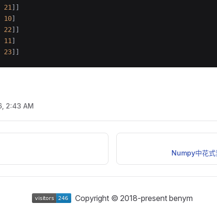
 21
]]
 10
]
 22
]]
 11
]
 23
]]
6, 2:43 AM
Numpy中花式
Copyright © 2018-present benym