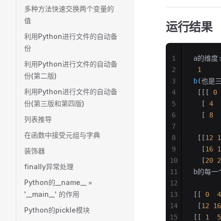
多种方法快速交换两个变量的
值
运行结果
利用Python进行文件的自动备
份
1
a的维度
利用Python进行文件的自动备
2
 1
份(第二版)
3
b
(也是三
利用Python进行文件的自动备
4
 [[[ 
0
 
份(第三版和第四版)
5
  [ 
4
  
6
  [ 
8
  
列表推导
7
在函数中接受元组与字典
8
 [[
12
 1
9
  [
16
 1
装饰器
10
  [
20
 2
finally异常处理
11
b的每一
Python的__name__ =
12
'__main__' 的作用
13
[[ 
0
  4
14
 [
12
 16
Python的pickle模块
15
[[ 
1
  5