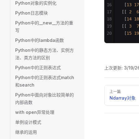
Python对象的实例化
16
 [
13
 17
17
[[ 
2
  6
Python日志模块
18
 [
14
 18
Python中的__new__方法的重
19
[[ 
3
  7
写
20
 [
15
 19
Python中的lambda函数
Python中的静态方法、实例方
法、类方法的区别
Python中的正则表达式
上次更新:
3/19/2
Python中的正则表达式match
和search
Pager
上一篇
Python中面向对象比较简单的
Ndarray对象
内部函数
with open异常处理
单例设计模式
继承的运用