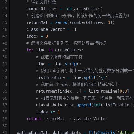
42
    # 得到文件行数
43
    numberOfLines 
=
 len
(arrayOLines)
44
    # 创建返回的Numpy矩阵，将该矩阵的另一维度设置为3
45
    returnMat 
=
 zeros
((numberOfLines, 
3
))
46
    classLabelVector 
=
 []
47
    index 
=
 0
48
    # 解析文件数据到列表，循环处理每行数据
49
    for
 line 
in
 arrayOLines:
50
        # 截取掉所有的回车字符
51
        line 
=
 line.
strip
()
52
        # 使用tab字符\t将上一步得到的整行数据分割成
53
        listFromLine 
=
 line.
split
(
'
\t
'
)
54
        # 选取前3个元素，将他们存储到特征矩阵中
55
        returnMat[index, :] 
=
 listFromLine[
0
:
3
]
56
        # -1表示列表中的最后一列元素，将最后一列元素存储到向
57
        classLabelVector.
append
(
int
(listFromLine[
58
        index 
+=
 1
59
    return
 returnMat, classLabelVector
60
61
datingDataMat, datingLabels 
=
 file2matrix
(
'dating