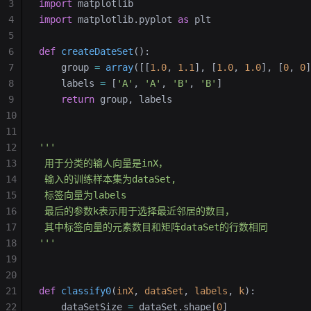
3
import
 matplotlib
4
import
 matplotlib.pyplot 
as
 plt
5
6
def
 createDateSet
():
7
    group 
=
 array
([[
1.0
, 
1.1
], [
1.0
, 
1.0
], [
0
, 
0
]
8
    labels 
=
 [
'A'
, 
'A'
, 
'B'
, 
'B'
]
9
    return
 group, labels
10
11
12
'''
13
 用于分类的输人向量是inX，
14
 输入的训练样本集为dataSet,
15
 标签向量为labels
16
 最后的参数k表示用于选择最近邻居的数目，
17
 其中标签向量的元素数目和矩阵dataSet的行数相同
18
'''
19
20
21
def
 classify0
(
inX
, 
dataSet
, 
labels
, 
k
):
22
    dataSetSize 
=
 dataSet.shape[
0
]