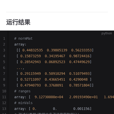
运行结果
python
1
# normMat
2
array:
3
 [[ 
0.44832535
  0.39805139
  0.56233353
]
4
 [ 
0.15873259
  0.34195467
  0.98724416
]
5
 [ 
0.28542943
  0.06892523
  0.47449629
]
6
 ...
, 
7
 [ 
0.29115949
  0.50910294
  0.51079493
]
8
 [ 
0.52711097
  0.43665451
  0.4290048
 ]
9
 [ 
0.47940793
  0.3768091
   0.78571804
]]
10
# ranges
11
array: [  
9.12730000e+04
   2.09193490e+01
   1.694
12
# minVals
13
array: [ 
0
.        0.        0.001156]