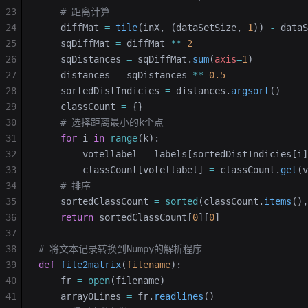
23
    # 距离计算
24
    diffMat 
=
 tile
(inX, (dataSetSize, 
1
)) 
-
 dataS
25
    sqDiffMat 
=
 diffMat 
**
 2
26
    sqDistances 
=
 sqDiffMat.
sum
(
axis
=
1
)
27
    distances 
=
 sqDistances 
**
 0.5
28
    sortedDistIndicies 
=
 distances.
argsort
()
29
    classCount 
=
 {}
30
    # 选择距离最小的k个点
31
    for
 i 
in
 range
(k):
32
        votellabel 
=
 labels[sortedDistIndicies[i]
33
        classCount[votellabel] 
=
 classCount.
get
(v
34
    # 排序
35
    sortedClassCount 
=
 sorted
(classCount.
items
(),
36
    return
 sortedClassCount[
0
][
0
]
37
38
# 将文本记录转换到Numpy的解析程序
39
def
 file2matrix
(
filename
):
40
    fr 
=
 open
(filename)
41
    arrayOLines 
=
 fr.
readlines
()