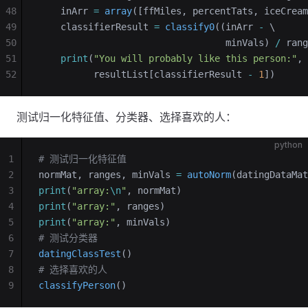
48
    inArr 
=
 array
([ffMiles, percentTats, iceCream
49
    classifierResult 
=
 classify0
((inArr 
-
 \
50
                                  minVals) 
/
 rang
51
    print
(
"You will probably like this person:"
, 
52
          resultList[classifierResult 
-
 1
])
测试归一化特征值、分类器、选择喜欢的人：
python
1
# 测试归一化特征值
2
normMat, ranges, minVals 
=
 autoNorm
(datingDataMat
3
print
(
"array:
\n
"
, normMat)
4
print
(
"array:"
, ranges)
5
print
(
"array:"
, minVals)
6
# 测试分类器
7
datingClassTest
()
8
# 选择喜欢的人
9
classifyPerson
()