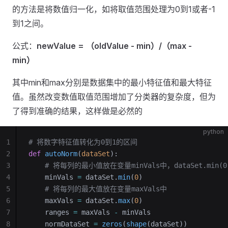
的方法是将数值归一化，如将取值范围处理为0到1或者-1
到1之间。
公式：
newValue = （oldValue - min）/（max -
min）
其中min和max分别是数据集中的最小特征值和最大特征
值。虽然改变数值取值范围增加了分类器的复杂度，但为
了得到准确的结果，这样做是必然的
python
1
# 将数字特征值转化为0到1的区间
2
def
 autoNorm
(
dataSet
):
3
    # 将每列的最小值放在变量minVals中，dataSet.m
4
    minVals 
=
 dataSet.
min
(
0
)
5
    # 将每列的最大值放在变量maxVals中
6
    maxVals 
=
 dataSet.
max
(
0
)
7
    ranges 
=
 maxVals 
-
 minVals
8
    normDataSet 
=
 zeros
(
shape
(dataSet))