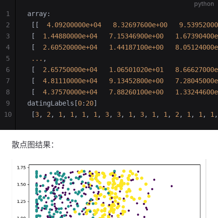
python
1
array:
2
 [[  
4.09200000e+04
   8.32697600e+00
   9.53952000
3
 [  
1.44880000e+04
   7.15346900e+00
   1.67390400e
4
 [  
2.60520000e+04
   1.44187100e+00
   8.05124000e
5
 ...
, 
6
 [  
2.65750000e+04
   1.06501020e+01
   8.66627000e
7
 [  
4.81110000e+04
   9.13452800e+00
   7.28045000e
8
 [  
4.37570000e+04
   7.88260100e+00
   1.33244600e
9
datingLabels[
0
:
20
]
10
 [
3
, 
2
, 
1
, 
1
, 
1
, 
1
, 
3
, 
3
, 
1
, 
3
, 
1
, 
1
, 
2
, 
1
, 
1
, 
1
,
散点图结果：