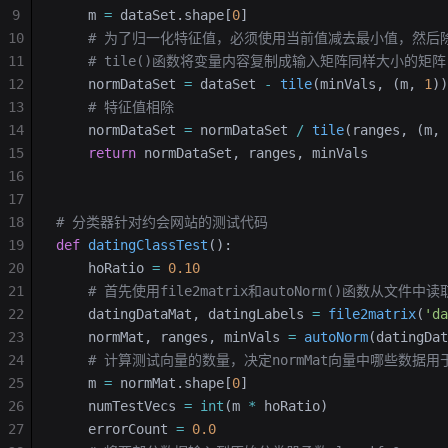
9
    m 
=
 dataSet.shape[
0
]
10
    # 为了归一化特征值，必须使用当前值减去最小值，然后
11
    # tile()函数将变量内容复制成输入矩阵同样大小的矩阵
12
    normDataSet 
=
 dataSet 
-
 tile
(minVals, (m, 
1
))
13
    # 特征值相除
14
    normDataSet 
=
 normDataSet 
/
 tile
(ranges, (m, 
15
    return
 normDataSet, ranges, minVals
16
17
18
# 分类器针对约会网站的测试代码
19
def
 datingClassTest
():
20
    hoRatio 
=
 0.10
21
    # 首先使用file2matrix和autoNorm()函数从
22
    datingDataMat, datingLabels 
=
 file2matrix
(
'da
23
    normMat, ranges, minVals 
=
 autoNorm
(datingDat
24
    # 计算测试向量的数量，决定normMat向量中哪些数
25
    m 
=
 normMat.shape[
0
]
26
    numTestVecs 
=
 int
(m 
*
 hoRatio)
27
    errorCount 
=
 0.0