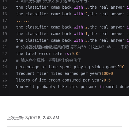
14
# 测试分类器(数据太多了这里截取部分)
15
the classifier came back 
with
:
3
,the real answer 
i
16
the classifier came back 
with
:
2
,the real answer 
i
17
......
18
the classifier came back 
with
:
2
,the real answer 
i
19
the classifier came back 
with
:
1
,the real answer 
i
20
the classifier came back 
with
:
3
,the real answer 
i
21
# 分类器处理约会数据集的错误率为5%（书上为2.4%....不
22
the total error rate 
is
:
0.05
23
# 输入各个属性，得到最佳约会伙伴
24
percentage of time spent playing video games
?
10
25
frequent flier miles earned per year
?
10000
26
liters of ice cream consumed per year
?
0.5
27
You will probably like this person: 
in
 small dose
上次更新:
3/19/26, 2:43 AM