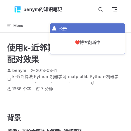
Skip to content
benym的知识笔记
Menu
返回顶部
公告
❤️博客翻新中
使用k-近邻算法改进约会网站的
配对效果
benym
2018-08-11
k-近邻算法
Python
机器学习
matplotlib
Python-机器学
习
1668 个字
7 分钟
背景