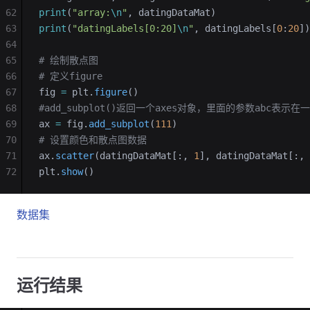
62
print
(
"array:
\n
"
, datingDataMat)
63
print
(
"datingLabels[0:20]
\n
"
, datingLabels[
0
:
20
])
64
65
# 绘制散点图
66
# 定义figure
67
fig 
=
 plt.
figure
()
68
#add_subplot()返回一个axes对象，里面的参数abc表
69
ax 
=
 fig.
add_subplot
(
111
)
70
# 设置颜色和散点图数据
71
ax.
scatter
(datingDataMat[:, 
1
], datingDataMat[:, 
72
plt.
show
()
数据集
运行结果