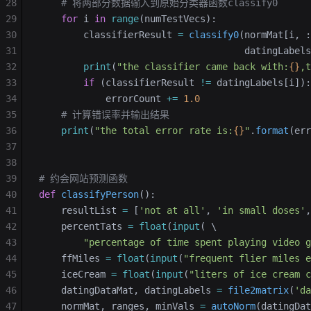
28
    # 将两部分数据输入到原始分类器函数classify0
29
    for
 i 
in
 range
(numTestVecs):
30
        classifierResult 
=
 classify0
(normMat[i, :
31
                                     datingLabels
32
        print
(
"the classifier came back with:
{}
,t
33
        if
 (classifierResult 
!=
 datingLabels[i]):
34
            errorCount 
+=
 1.0
35
    # 计算错误率并输出结果
36
    print
(
"the total error rate is:
{}
"
.
format
(err
37
38
39
# 约会网站预测函数
40
def
 classifyPerson
():
41
    resultList 
=
 [
'not at all'
, 
'in small doses'
,
42
    percentTats 
=
 float
(
input
( \
43
        "percentage of time spent playing video g
44
    ffMiles 
=
 float
(
input
(
"frequent flier miles e
45
    iceCream 
=
 float
(
input
(
"liters of ice cream c
46
    datingDataMat, datingLabels 
=
 file2matrix
(
'da
47
    normMat, ranges, minVals 
=
 autoNorm
(datingDat