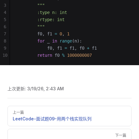
3
        """
4
        :type n: int
5
        :rtype: int
6
        """
7
        f0, f1 
=
 0
, 
1
8
        for
 _ 
in
 range
(n):
9
            f0, f1 
=
 f1, f0 
+
 f1
10
        return
 f0 
%
 1000000007
上次更新:
3/19/26, 2:43 AM
Pager
上一篇
LeetCode-面试题09-用两个栈实现队列
下一篇