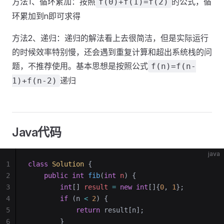
方法1、循环累加：按照
的公式，循
f(0)+f(1)=f(2)
环累加到n即可求得
方法2、递归：递归的解法看上去很简洁，但是实际运行
的时候效率特别慢，还会遇到重复计算和超出系统栈的问
题，不推荐使用。基本思想是按照公式
f(n)=f(n-
递归
1)+f(n-2)
Java代码
java
1
class
 Solution
 {
2
    public
 int
 fib
(
int
 n
)
 {
3
        int
[] 
result
 =
 new
 int
[]{
0
, 
1
};
4
        if
 (n 
<
 2
) {
5
            return
 result[n];
6
        }