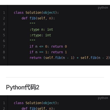
python
1
class
 Solution
(
object
):
2
    def
 fib
(
self
, 
n
):
3
        """
4
        :type n: int
5
        :rtype: int
6
        """
7
        if
 n 
<=
 0
: 
return
 0
8
        if
 n 
==
 1
: 
return
 1
9
        return
 (
self
.
fib
(n 
-
 1
) 
+
 self
.
fib
(n 
-
 2
)
Python代码2
python
1
class
 Solution
(
object
):
2
    def
 fib
(
self
, 
n
):