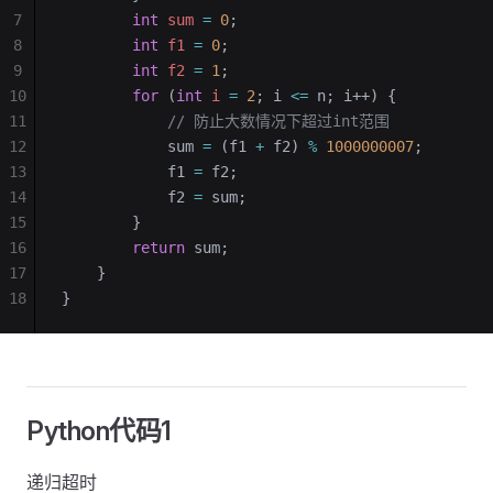
7
        int
 sum
 =
 0
;
8
        int
 f1
 =
 0
;
9
        int
 f2
 =
 1
;
10
        for
 (
int
 i
 =
 2
; i 
<=
 n; i++) {
11
            // 防止大数情况下超过int范围
12
            sum 
=
 (f1 
+
 f2) 
%
 1000000007
;
13
            f1 
=
 f2;
14
            f2 
=
 sum;
15
        }
16
        return
 sum;
17
    }
18
}
Python代码1
递归超时