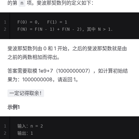
的第
项。斐波那契数列的定义如下：
n
1
F(0) = 0,   F(1) = 1
2
F(N) = F(N - 1) + F(N - 2), 其中 N > 1.
斐波那契数列由 0 和 1 开始，之后的斐波那契数就是由
之前的两数相加而得出。
答案需要取模 1e9+7（1000000007），如计算初始结
果为：1000000008，请返回 1。
一定记得取余!
示例1
1
输入：n = 2
2
输出：1