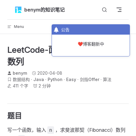
Skip to content
benym的知识笔记
Menu
返回顶部
公告
❤️博客翻新中
LeetCode-面试题10-1-斐波那契
数列
benym
2020-04-08
数据结构
Java
Python
Easy
剑指Offer
算法
411 个字
2 分钟
题目
写一个函数，输入
，求斐波那契（Fibonacci）数列
n