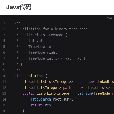
Java代码
java
1
/**
2
 * Definition for a binary tree node.
3
 * public class TreeNode {
4
 *     int val;
5
 *     TreeNode left;
6
 *     TreeNode right;
7
 *     TreeNode(int x) { val = x; }
8
 * }
9
 */
10
class
 Solution
 {
11
    LinkedList
<
List
<
Integer
>>
 res 
=
 new
 LinkedLis
12
    LinkedList
<
Integer
>
 path 
=
 new
 LinkedList
<>
()
13
    public
 List
<
List
<
Integer
>>
 pathSum
(
TreeNode
 r
14
        TreeSearch
(root,sum);
15
        return
 res;
16
    }