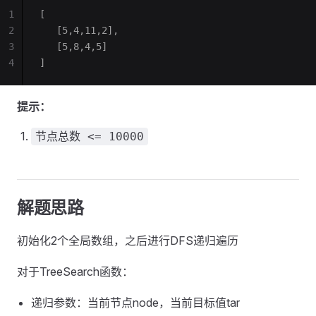
1
[
2
   [5,4,11,2],
3
   [5,8,4,5]
4
]
提示：
节点总数 <= 10000
解题思路
初始化2个全局数组，之后进行DFS递归遍历
对于TreeSearch函数：
递归参数：当前节点node，当前目标值tar