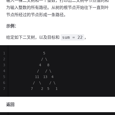
输入一棵二叉树和一个整数，打印出二叉树中节点值的和
为输入整数的所有路径。从树的根节点开始往下一直到叶
节点所经过的节点形成一条路径。
示例：
给定如下二叉树，以及目标和
，
sum = 22
1
              5
2
             / \
3
            4   8
4
           /   / \
5
          11  13  4
6
         /  \    / \
7
        7    2  5   1
返回