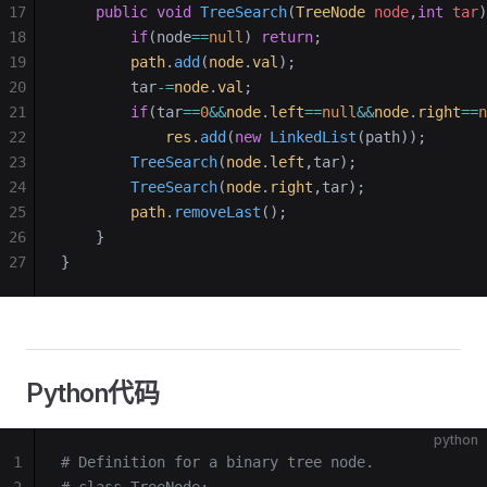
17
    public
 void
 TreeSearch
(
TreeNode
 node
,
int
 tar
)
18
        if
(node
==
null
) 
return
;
19
        path
.
add
(
node
.
val
);
20
        tar
-=
node
.
val
;
21
        if
(tar
==
0
&&
node
.
left
==
null
&&
node
.
right
==
n
22
            res
.
add
(
new
 LinkedList
(path));
23
        TreeSearch
(
node
.
left
,tar);
24
        TreeSearch
(
node
.
right
,tar);
25
        path
.
removeLast
();
26
    }
27
}
Python代码
python
1
# Definition for a binary tree node.