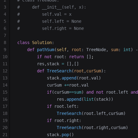
2
# class TreeNode:
3
#     def __init__(self, x):
4
#         self.val = x
5
#         self.left = None
6
#         self.right = None
7
8
class
 Solution
:
9
    def
 pathSum
(
self
, 
root
: TreeNode, 
sum
: 
int
) -
10
        if
 not
 root: 
return
 []
;
11
        res,stack 
=
 [],[]
12
        def
 TreeSearch
(
root
,
curSum
):
13
            stack.
append
(root.val)
14
            curSum 
+=
root.val
15
            if
(curSum
==sum
) 
and
 not
 root.left 
and
16
                res.
append
(
list
(stack))
17
            if
 root.left:
18
                TreeSearch
(root.left,curSum)
19
            if
 root.right:
20
                TreeSearch
(root.right,curSum)
21
            stack.
pop
()