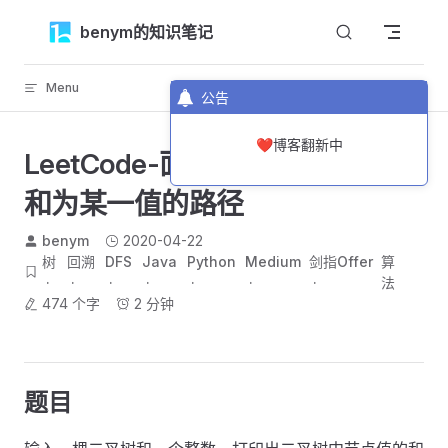
Skip to content
benym的知识笔记
Menu
返回顶部
公告
❤️博客翻新中
LeetCode-面试题34-二叉树中
和为某一值的路径
benym
2020-04-22
树
回溯
DFS
Java
Python
Medium
剑指Offer
算
法
474 个字
2 分钟
题目