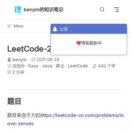
Skip to content
benym的知识笔记
Menu
返回顶部
公告
❤️博客翻新中
LeetCode-283-移动零
benym
2021-08-24
双指针
Easy
Java
算法
LeetCode
440 个字
2 分钟
题目
题目来自于力扣
https://leetcode-cn.com/problems/m
ove-zeroes