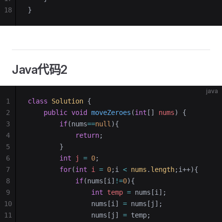
18
}
Java代码2
java
1
class
 Solution
 {
2
    public
 void
 moveZeroes
(
int
[] 
nums
)
 {
3
        if
(nums
==
null
){
4
            return
;
5
        }
6
        int
 j
 =
 0
;
7
        for
(
int
 i
 =
 0
;i 
<
 nums
.
length
;i++){
8
            if
(nums[i]
!=
0
){
9
                int
 temp
 =
 nums[i];
10
                nums[i] 
=
 nums[j];
11
                nums[j] 
=
 temp;