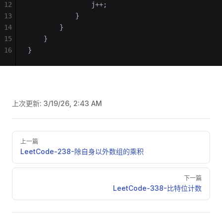
12
                j++;
13
            }
14
        }
15
    }
16
}
上次更新:
3/19/26, 2:43 AM
Pager
上一篇
LeetCode-238-除自身以外数组的乘积
下一篇
LeetCode-338-比特位计数