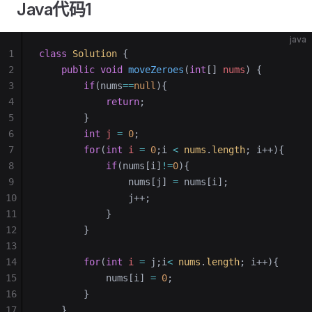
Java代码1
java
1
class
 Solution
 {
2
    public
 void
 moveZeroes
(
int
[] 
nums
)
 {
3
        if
(nums
==
null
){
4
            return
;
5
        }
6
        int
 j
 =
 0
;
7
        for
(
int
 i
 =
 0
;i 
<
 nums
.
length
; i++){
8
            if
(nums[i]
!=
0
){
9
                nums[j] 
=
 nums[i];
10
                j++;
11
            }
12
        }
13
14
        for
(
int
 i
 =
 j;i
<
 nums
.
length
; i++){
15
            nums[i] 
=
 0
;
16
        }
17
    }