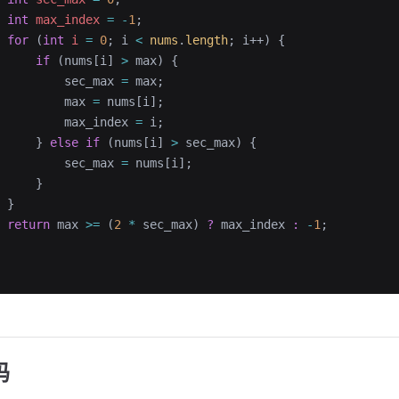
 int
 max_index
 =
 -
1
;
 for
 (
int
 i
 =
 0
; i 
<
 nums
.
length
; i++) {
     if
 (nums[i] 
>
 max) {
         sec_max 
=
 max;
         max 
=
 nums[i];
         max_index 
=
 i;
     } 
else
 if
 (nums[i] 
>
 sec_max) {
         sec_max 
=
 nums[i];
     }
 }
 return
 max 
>=
 (
2
 *
 sec_max) 
?
 max_index 
:
 -
1
;
码