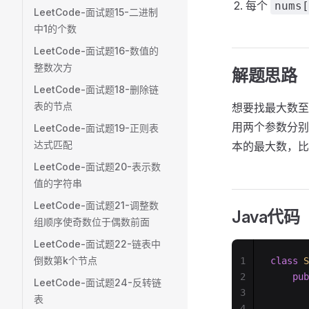
每个
nums[
LeetCode-面试题15-二进制
中1的个数
LeetCode-面试题16-数值的
整数次方
解题思路
LeetCode-面试题18-删除链
表的节点
想要找最大数至
用两个参数分别
LeetCode-面试题19-正则表
达式匹配
本的最大数，比
LeetCode-面试题20-表示数
值的字符串
LeetCode-面试题21-调整数
Java代码
组顺序使奇数位于偶数前面
LeetCode-面试题22-链表中
倒数第k个节点
1
class
 S
2
    pub
LeetCode-面试题24-反转链
3
       
表
4
       