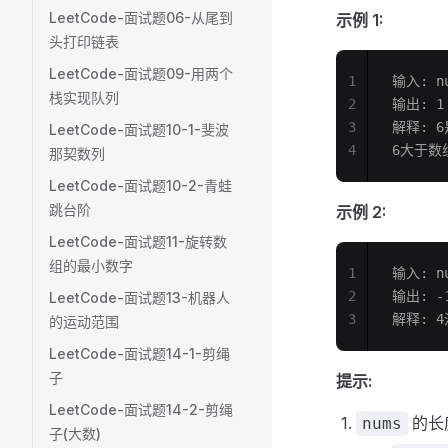
LeetCode-面试题06-从尾到
示例 1:
头打印链表
LeetCode-面试题09-用两个
1
输入: nu
栈实现队列
2
输出: 1
3
解释: 
LeetCode-面试题10-1-斐波
4
6大于数
那契数列
LeetCode-面试题10-2-青蛙
跳台阶
示例 2:
LeetCode-面试题11-旋转数
组的最小数字
1
输入: nu
2
输出: -
LeetCode-面试题13-机器人
3
解释: 
的运动范围
LeetCode-面试题14-1-剪绳
子
提示:
LeetCode-面试题14-2-剪绳
的长
nums
子(大数)