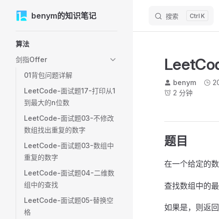
M
benym的知识笔记
Skip to content
搜索
K
Sidebar Navigation
算法
Leet
剑指Offer
01背包问题详解
benym
2
LeetCode-面试题17-打印从1
2 分钟
到最大的n位数
LeetCode-面试题03-不修改
数组找出重复的数字
题目
LeetCode-面试题03-数组中
重复的数字
在一个给定的数
LeetCode-面试题04-二维数
组中的查找
查找数组中的最
LeetCode-面试题05-替换空
如果是，则返回
格