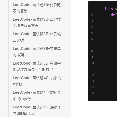
LeetCode-面试题35-复杂链
1
class
 S
表的复制
2
    def
LeetCode-面试题36-二叉搜
3
       
索树与双向链表
4
       
5
       
LeetCode-面试题37-序列化
6
       
二叉树
7
       
LeetCode-面试题38-字符串
8
       
的排列
9
       
LeetCode-面试题39-数组中
10
       
11
       
出现次数超过一半的数字
12
       
LeetCode-面试题40-最小的
13
       
k个数
14
       
LeetCode-面试题41-数据流
15
       
中的中位数
LeetCode-面试题42-连续子
数组的最大和