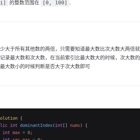
的整数范围在
.
i]
[0, 100]
少大于所有其他数的两倍，只需要知道最大数比次大数大两倍就
记录最大数和次大数，在当前索引比最大数大的时候，次大数的
最大数小的时候判断是否大于次大数即可
olution
 {
lic
 int
 dominantIndex
(
int
[] 
nums
)
 {
 int
 max
 =
 0
;
 int
 sec_max
 =
 0
;