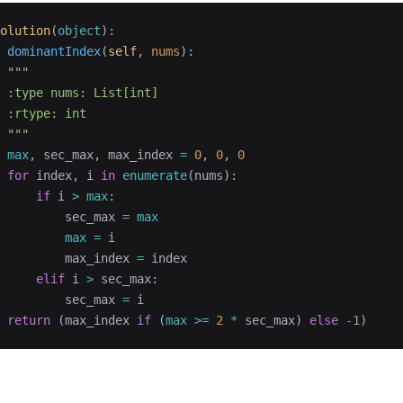
olution
(
object
):
 dominantIndex
(
self
, 
nums
):
 """
 :type nums: List[int]
 :rtype: int
 """
 max
, sec_max, max_index 
=
 0
, 
0
, 
0
 for
 index, i 
in
 enumerate
(nums):
     if
 i 
>
 max
:
         sec_max 
=
 max
         max
 =
 i
         max_index 
=
 index
     elif
 i 
>
 sec_max:
         sec_max 
=
 i
 return
 (max_index 
if
 (
max
 >=
 2
 *
 sec_max) 
else
 -
1
)