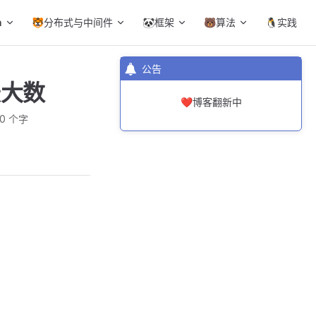
a
🐯分布式与中间件
🐼框架
🐻算法
🐧实践
公告
最大数
❤️博客翻新中
10 个字