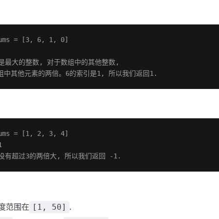
ms = [3, 6, 1, 0]
6是最大的整数, 对于数组中的其他整数,
组中其他元素的两倍。6的索引是1, 所以我们返回1.
ms = [1, 2, 3, 4]
1
4没有超过3的两倍大, 所以我们返回 -1.
度范围在
.
[1, 50]