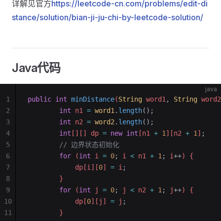
详解见官方
https://leetcode-cn.com/problems/edit-di
stance/solution/bian-ji-ju-chi-by-leetcode-solution/
Java代码
java
1
public
 int
 minDistance
(
String
 word1
,
 String
 word2
2
        int
 n1 
=
 word1
.
length
();
3
        int
 n2 
=
 word2
.
length
();
4
        int
[][] dp 
=
 new
 int
[n1 
+
 1
][n2 
+
 1
]
;
5
        // 边界状态初始化
6
        for
 (
int
 i 
=
 0
;
 i 
<
 n1 
+
 1
;
 i
++
) {
7
            dp[i][
0
] 
=
 i
;
8
        }
9
        for
 (
int
 j 
=
 0
;
 j 
<
 n2 
+
 1
;
 j
++
) {
10
            dp[
0
][j] 
=
 j
;
11
        }