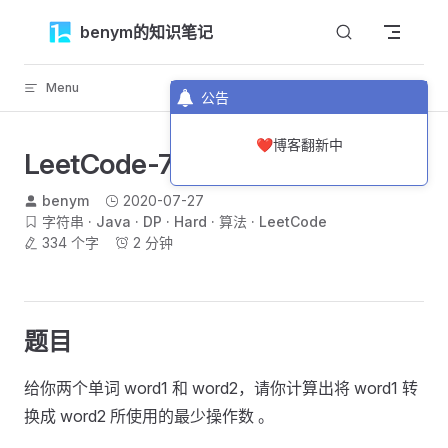
Skip to content
benym的知识笔记
Menu
返回顶部
公告
❤️博客翻新中
LeetCode-72-编辑距离
benym
2020-07-27
字符串
Java
DP
Hard
算法
LeetCode
334 个字
2 分钟
题目
给你两个单词 word1 和 word2，请你计算出将 word1 转
换成 word2 所使用的最少操作数 。