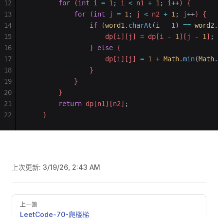
12
        for
 (
int
 i 
=
 1
;
 i 
<
 n1 
+
 1
;
 i
++
) {
13
            for
 (
int
 j 
=
 1
;
 j 
<
 n2 
+
 1
;
 j
++
) {
14
                if
 (
word1
.
charAt
(i 
-
 1
)
 ==
 word2
.
15
                    dp[i][j] 
=
 dp[i 
-
 1
][j 
-
 1
]
;
16
                } 
else
 {
17
                    dp[i][j] 
=
 1
 +
 Math
.
min
(
Math
.
18
                }
19
            }
20
        }
21
        return
 dp[n1][n2]
;
22
    }
上次更新:
3/19/26, 2:43 AM
Pager
上一篇
LeetCode-70-爬楼梯