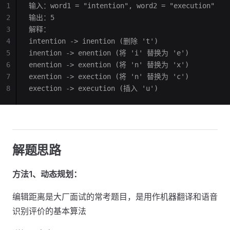
1
输入：word1 = "intention", word2 = "execution"
2
输出：5
3
解释：
4
intention -> inention (删除 't')
5
inention -> enention (将 'i' 替换为 'e')
6
enention -> exention (将 'n' 替换为 'x')
7
exention -> exection (将 'n' 替换为 'c')
8
exection -> execution (插入 'u')
解题思路
方法1、动态规划：
编辑距离是大厂面试的常考题目，是用作机器翻译和语音
识别评价的基本算法