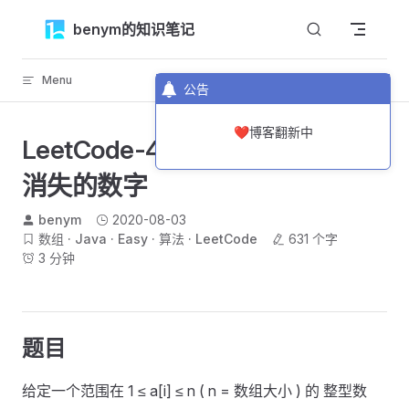
Skip to content
benym的知识笔记
Menu
返回顶部
公告
❤️博客翻新中
LeetCode-448-找到所有数组中
消失的数字
benym
2020-08-03
数组
Java
Easy
算法
LeetCode
631 个字
3 分钟
题目
给定一个范围在 1 ≤ a[i] ≤ n ( n = 数组大小 ) 的 整型数