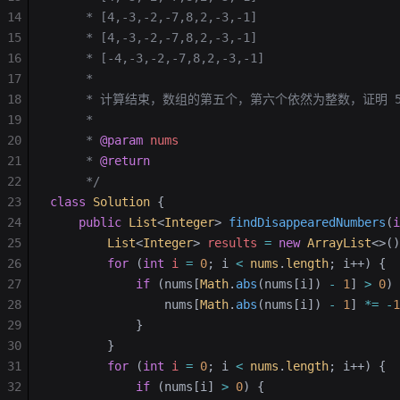
14
     * [4,-3,-2,-7,8,2,-3,-1]
15
     * [4,-3,-2,-7,8,2,-3,-1]
16
     * [-4,-3,-2,-7,8,2,-3,-1]
17
     *
18
     * 计算结束，数组的第五个，第六个依然为整数，证明 5
19
     *
20
     * 
@param
 nums
21
     * 
@return
22
     */
23
class
 Solution
 {
24
    public
 List
<
Integer
>
 findDisappearedNumbers
(
i
25
        List
<
Integer
> 
results
 =
 new
 ArrayList
<>()
26
        for
 (
int
 i
 =
 0
; i 
<
 nums
.
length
; i++) {
27
            if
 (nums[
Math
.
abs
(nums[i]) 
-
 1
] 
>
 0
) 
28
                nums[
Math
.
abs
(nums[i]) 
-
 1
] 
*=
 -
1
29
            }
30
        }
31
        for
 (
int
 i
 =
 0
; i 
<
 nums
.
length
; i++) {
32
            if
 (nums[i] 
>
 0
) {