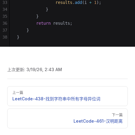
33
                results
.
add
(i 
+
 1
);
34
            }
35
        }
36
        return
 results;
37
    }
38
}
上次更新:
3/19/26, 2:43 AM
Pager
上一篇
LeetCode-438-找到字符串中所有字母异位词
下一篇
LeetCode-461-汉明距离