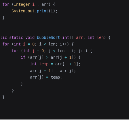
 for
 (
Integer
 i
 :
 arr) {
     System
.
out
.
print
(i);
 }
lic
 static
 void
 bubbleSort
(
int
[] 
arr
, 
int
 len
)
 {
 for
 (
int
 i
 =
 0
; i 
<
 len; i++) {
     for
 (
int
 j
 =
 0
; j 
<
 len 
-
 i; j++) {
         if
 (arr[j] 
>
 arr[j 
+
 1
]) {
             int
 temp
 =
 arr[j 
+
 1
];
             arr[j 
+
 1
] 
=
 arr[j];
             arr[j] 
=
 temp;
         }
     }
 }