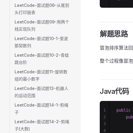
LeetCode-面试题06-从尾到
头打印链表
LeetCode-面试题09-用两个
栈实现队列
解题思路
LeetCode-面试题10-1-斐波
那契数列
冒泡排序算法回
LeetCode-面试题10-2-青蛙
整个过程像冒泡
跳台阶
LeetCode-面试题11-旋转数
组的最小数字
LeetCode-面试题13-机器人
Java代码
的运动范围
LeetCode-面试题14-1-剪绳
1
public
 
子
2
    pub
LeetCode-面试题14-2-剪绳
3
       
子(大数)
4
       