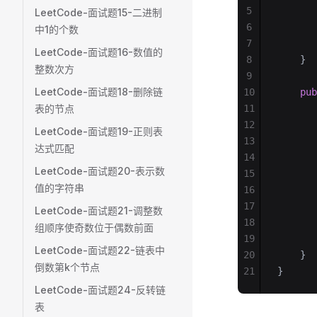
5
       
LeetCode-面试题15-二进制
6
       
中1的个数
7
       
LeetCode-面试题16-数值的
8
    }
整数次方
9
LeetCode-面试题18-删除链
10
    pub
表的节点
11
       
12
       
LeetCode-面试题19-正则表
13
       
达式匹配
14
       
LeetCode-面试题20-表示数
15
       
值的字符串
16
       
17
       
LeetCode-面试题21-调整数
18
       
组顺序使奇数位于偶数前面
19
       
LeetCode-面试题22-链表中
20
    }
倒数第k个节点
21
}
LeetCode-面试题24-反转链
表