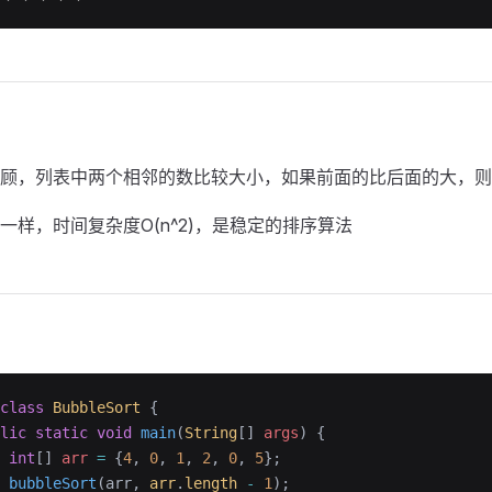
顾，列表中两个相邻的数比较大小，如果前面的比后面的大，则
一样，时间复杂度O(n^2)，是稳定的排序算法
class
 BubbleSort
 {
lic
 static
 void
 main
(
String
[] 
args
)
 {
 int
[] 
arr
 =
 {
4
, 
0
, 
1
, 
2
, 
0
, 
5
};
 bubbleSort
(arr, 
arr
.
length
 -
 1
);