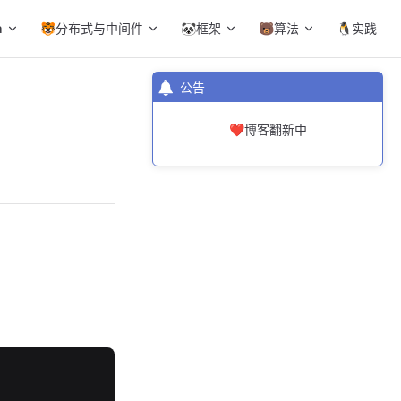
a
🐯分布式与中间件
🐼框架
🐻算法
🐧实践
公告
❤️博客翻新中