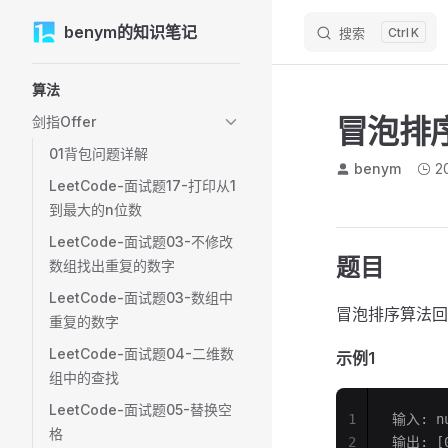
M
benym的知识笔记
Skip to content
搜索
K
Sidebar Navigation
算法
冒泡排
剑指Offer
01背包问题详解
benym
2
LeetCode-面试题17-打印从1
到最大的n位数
LeetCode-面试题03-不修改
题目
数组找出重复的数字
LeetCode-面试题03-数组中
冒泡排序算法回
重复的数字
LeetCode-面试题04-二维数
示例1
组中的查找
LeetCode-面试题05-替换空
1
输入: nu
格
2
输出: [0