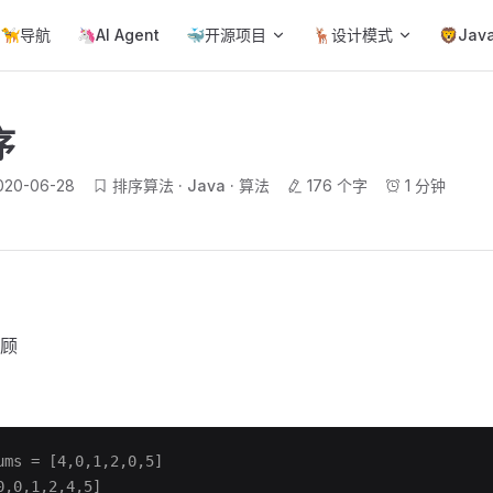
ain Navigation
🦮导航
🦄AI Agent
🐳开源项目
🦌设计模式
🦁Jav
序
020-06-28
排序算法
Java
算法
176 个字
1 分钟
顾
ms = [4,0,1,2,0,5]
,0,1,2,4,5]