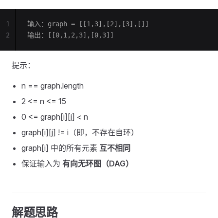
1
输入：graph = [[1,3],[2],[3],[]]
2
输出：[[0,1,2,3],[0,3]]
提示：
n == graph.length
2 <= n <= 15
0 <= graph[i][j] < n
graph[i][j] != i（即，不存在自环）
graph[i] 中的所有元素
互不相同
保证输入为
有向无环图（DAG）
解题思路