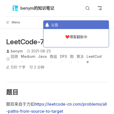
Skip to content
benym的知识笔记
Menu
返回顶部
公告
❤️博客翻新中
LeetCode-797-所有可能的路径
benym
2021-08-25
回溯
Medium
Java
数组
DFS
图
算法
LeetCod
e
530 个字
2 分钟
题目
题目来自于力扣
https://leetcode-cn.com/problems/all
-paths-from-source-to-target