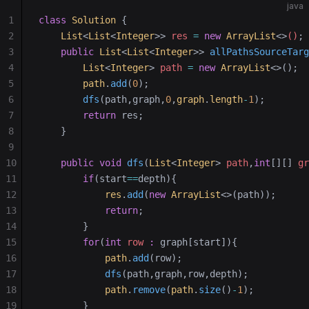
java
1
class
 Solution
 {
2
    List
<
List
<
Integer
>>
 res 
=
 new
 ArrayList
<>
()
;
3
    public
 List
<
List
<
Integer
>>
 allPathsSourceTarg
4
        List
<
Integer
> 
path
 =
 new
 ArrayList
<>();
5
        path
.
add
(
0
);
6
        dfs
(path,graph,
0
,
graph
.
length
-
1
);
7
        return
 res;
8
    }
9
10
    public
 void
 dfs
(
List
<
Integer
> 
path
,
int
[][] 
gr
11
        if
(start
==
depth){
12
            res
.
add
(
new
 ArrayList
<>(path));
13
            return
;
14
        }
15
        for
(
int
 row
 :
 graph[start]){
16
            path
.
add
(row);
17
            dfs
(path,graph,row,depth);
18
            path
.
remove
(
path
.
size
()
-
1
);
19
        }