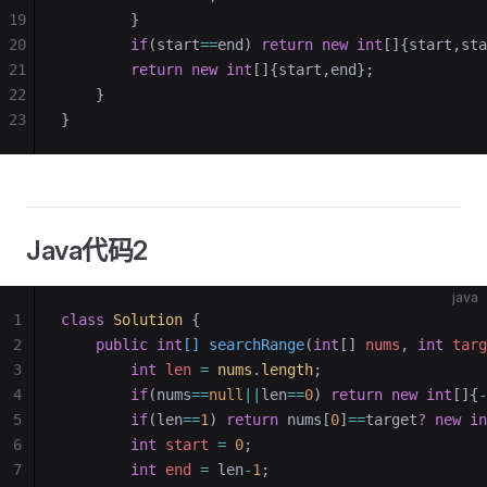
19
        }
20
        if
(start
==
end) 
return
 new
 int
[]{start,sta
21
        return
 new
 int
[]{start,end};
22
    }
23
}
Java代码2
java
1
class
 Solution
 {
2
    public
 int
[] searchRange
(
int
[] 
nums
, 
int
 targ
3
        int
 len
 =
 nums
.
length
;
4
        if
(nums
==
null
||
len
==
0
) 
return
 new
 int
[]{
-
5
        if
(len
==
1
) 
return
 nums[
0
]
==
target
?
 new
 in
6
        int
 start
 =
 0
;
7
        int
 end
 =
 len
-
1
;