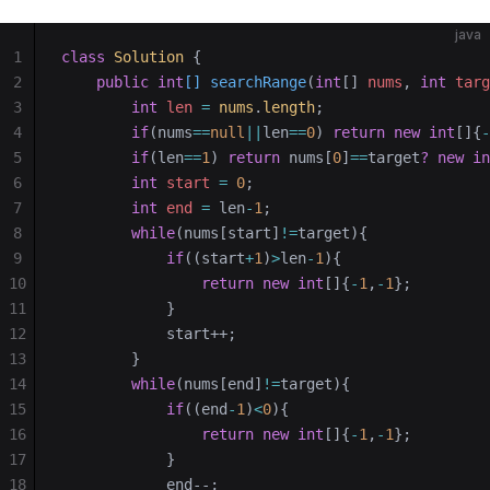
java
1
class
 Solution
 {
2
    public
 int
[] searchRange
(
int
[] 
nums
, 
int
 targ
3
        int
 len
 =
 nums
.
length
;
4
        if
(nums
==
null
||
len
==
0
) 
return
 new
 int
[]{
-
5
        if
(len
==
1
) 
return
 nums[
0
]
==
target
?
 new
 in
6
        int
 start
 =
 0
;
7
        int
 end
 =
 len
-
1
;
8
        while
(nums[start]
!=
target){
9
            if
((start
+
1
)
>
len
-
1
){
10
                return
 new
 int
[]{
-
1
,
-
1
};
11
            }
12
            start++;
13
        }
14
        while
(nums[end]
!=
target){
15
            if
((end
-
1
)
<
0
){
16
                return
 new
 int
[]{
-
1
,
-
1
};
17
            }
18
            end--;