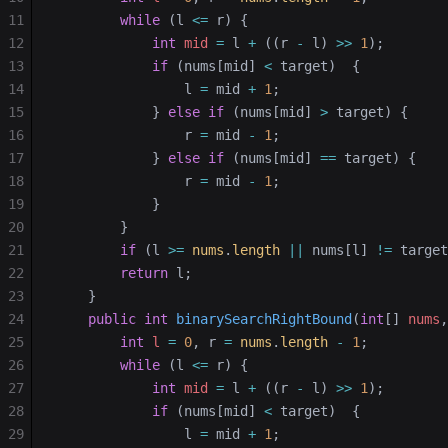
11
        while
 (l 
<=
 r) {
12
            int
 mid
 =
 l 
+
 ((r 
-
 l) 
>>
 1
);
13
            if
 (nums[mid] 
<
 target)  {
14
                l 
=
 mid 
+
 1
;
15
            } 
else
 if
 (nums[mid] 
>
 target) {
16
                r 
=
 mid 
-
 1
;
17
            } 
else
 if
 (nums[mid] 
==
 target) {
18
                r 
=
 mid 
-
 1
;
19
            }
20
        }        
21
        if
 (l 
>=
 nums
.
length
 ||
 nums[l] 
!=
 target
22
        return
 l;
23
    }
24
    public
 int
 binarySearchRightBound
(
int
[] 
nums
,
25
        int
 l
 =
 0
, r 
=
 nums
.
length
 -
 1
;
26
        while
 (l 
<=
 r) {
27
            int
 mid
 =
 l 
+
 ((r 
-
 l) 
>>
 1
);
28
            if
 (nums[mid] 
<
 target)  {
29
                l 
=
 mid 
+
 1
;