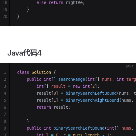
18
        else
 return
 rightRe;
19
    }
20
}
Java代码4
java
1
class
 Solution
 {
2
    public
 int
[] searchRange
(
int
[] 
nums
, 
int
 targ
3
        int
[] 
result
 =
 new
 int
[
2
];
4
        result[
0
] 
=
 binarySearchLeftBound
(nums, t
5
        result[
1
] 
=
 binarySearchRightBound
(nums, 
6
        return
 result;
7
8
    }
9
    public
 int
 binarySearchLeftBound
(
int
[] 
nums
, 
10
        int
 l
 =
 0
, r 
=
 nums
.
length
 -
 1
;