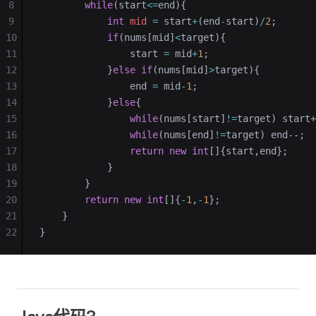
8
        while
(start
<=
end){
9
            int
 mid
 =
 start
+
(end
-
start)
/
2
;
10
            if
(nums[mid]
<
target){
11
                start 
=
 mid
+
1
;
12
            }
else
 if
(nums[mid]
>
target){
13
                end 
=
 mid
-
1
;
14
            }
else
{
15
                while
(nums[start]
!=
target) start+
16
                while
(nums[end]
!=
target) end--;
17
                return
 new
 int
[]{start,end};
18
            }
19
        }
20
        return
 new
 int
[]{
-
1
,
-
1
};
21
    }
22
}