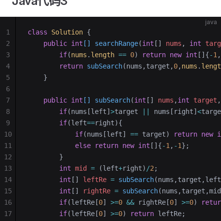
Java代码3
java
1
class
 Solution
 {
2
    public
 int
[] searchRange
(
int
[] 
nums
, 
int
 targ
3
        if
(
nums
.
length
 ==
 0
) 
return
 new
 int
[]{
-
1
,
4
        return
 subSearch
(nums,target,
0
,
nums
.
lengt
5
    }
6
7
    public
 int
[] subSearch
(
int
[] 
nums
,
int
 target
,
8
        if
(nums[left]
>
target 
||
 nums[right]
<
targe
9
        if
(left
==
right){
10
            if
(nums[left] 
==
 target) 
return
 new
 i
11
            else
 return
 new
 int
[]{
-
1
,
-
1
};
12
        }
13
        int
 mid
 =
 (left
+
right)
/
2
;
14
        int
[] 
leftRe
 =
 subSearch
(nums,target,left
15
        int
[] 
rightRe
 =
 subSearch
(nums,target,mid
16
        if
(leftRe[
0
] 
>=
0
 &&
 rightRe[
0
] 
>=
0
) 
retur
17
        if
(leftRe[
0
] 
>=
0
) 
return
 leftRe;