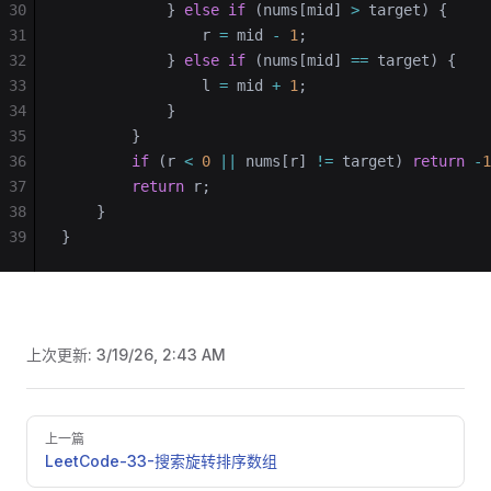
30
            } 
else
 if
 (nums[mid] 
>
 target) {
31
                r 
=
 mid 
-
 1
;
32
            } 
else
 if
 (nums[mid] 
==
 target) {
33
                l 
=
 mid 
+
 1
;
34
            }
35
        }
36
        if
 (r 
<
 0
 ||
 nums[r] 
!=
 target) 
return
 -
1
37
        return
 r;
38
    }
39
}
上次更新:
3/19/26, 2:43 AM
Pager
上一篇
LeetCode-33-搜索旋转排序数组