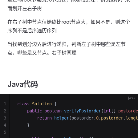
而划开左右子树
在右子树中节点值始终比root节点大，如果不是，则这个
序列不是后序遍历序列
当找到划分边界后进行递归，判断左子树中哪些是左节
点，哪些是又节点。右子树同理
Java代码
java
1
class
 Solution
 {
2
    public
 boolean
 verifyPostorder
(
int
[] 
postorde
3
        return
 helper
(postorder,
0
,
postorder
.
lengt
4
    }
5