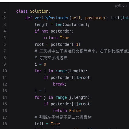
python
1
class
 Solution
:
2
    def
 verifyPostorder
(
self
, 
postorder
: List[
int
3
        length 
=
 len
(postorder)
;
4
        if
 not
 postorder:
5
            return
 True
6
        root 
=
 postorder[
-
1
]
7
        # 二叉树中左子树始终比根节点小，右子树比根节点
8
        # 寻找左子树边界
9
        i 
=
 0
10
        for
 i 
in
 range
(length):
11
            if
 postorder[i]
>
root:
12
                break
;
13
        j 
=
 i
14
        for
 j 
in
 range
(j,length):
15
            if
 postorder[j]
<
root:
16
                return
 False
17
        # 判断左子树是不是二叉搜索树
18
        left 
=
 True