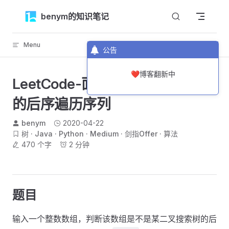
Skip to content
benym的知识笔记
Menu
返回顶部
公告
❤️博客翻新中
LeetCode-面试题33-二叉搜索树
的后序遍历序列
benym
2020-04-22
树
Java
Python
Medium
剑指Offer
算法
470 个字
2 分钟
题目
输入一个整数数组，判断该数组是不是某二叉搜索树的后