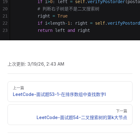
19
        if
 i
>
0
: left 
=
 self
.
verifyPostorder
(posto
20
        # 判断右子树是不是二叉搜索树
21
        right 
=
 True
22
        if
 i
<
length
-
1
: right 
=
 self
.
verifyPostord
23
        return
 left 
and
 right
上次更新:
3/19/26, 2:43 AM
Pager
上一篇
LeetCode-面试题53-1-在排序数组中查找数字I
下一篇
LeetCode-面试题54-二叉搜索树的第k大节点