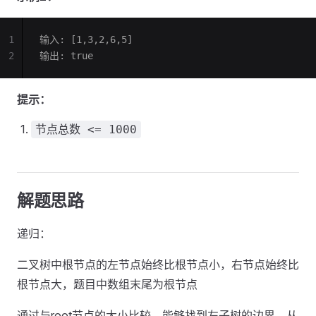
1
输入: [1,3,2,6,5]
2
输出: true
提示：
节点总数 <= 1000
解题思路
递归：
二叉树中根节点的左节点始终比根节点小，右节点始终比
根节点大，题目中数组末尾为根节点
通过与root节点的大小比较，能够找到左子树的边界，从