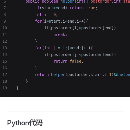
6
    public
 boolean
 helper
(
int
[] 
postorder
,
int
 sta
7
        if
(start
>=
end) 
return
 true
;
8
        int
 i
 =
 0
;
9
        for
(i
=
start;i
<
end;i++){
10
            if
(postorder[i]
>
postorder[end])
11
                break
;
12
        }
13
        for
(
int
 j
 =
 i;j
<
end;j++){
14
            if
(postorder[j]
<
postorder[end])
15
                return
 false
;
16
        }
17
        return
 helper
(postorder,start,i
-
1
)
&&
helpe
18
    }
19
}
Python代码