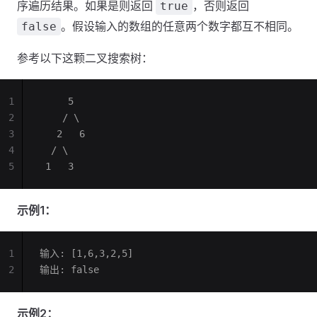
序遍历结果。如果是则返回
，否则返回
true
。假设输入的数组的任意两个数字都互不相同。
false
参考以下这颗二叉搜索树：
1
     5
2
    / \
3
   2   6
4
  / \
5
 1   3
示例1：
1
输入: [1,6,3,2,5]
2
输出: false
示例2：