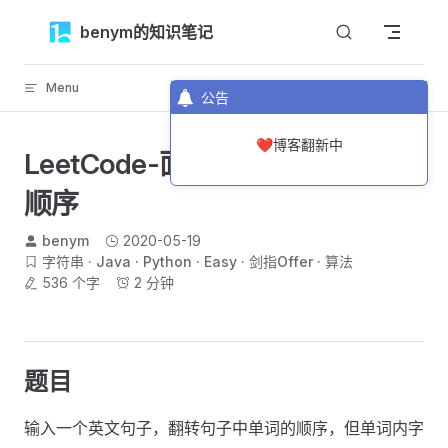
Skip to content
benym的知识笔记
Menu
返回顶部
公告
❤️博客翻新中
LeetCode-面试题58-1-翻转单词
顺序
benym
2020-05-19
字符串
Java
Python
Easy
剑指Offer
算法
536 个字
2 分钟
题目
输入一个英文句子，翻转句子中单词的顺序，但单词内字