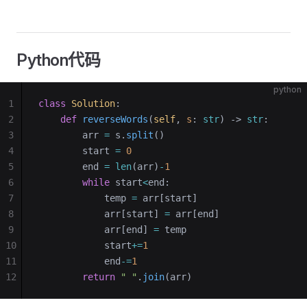
Python代码
python
1
class
 Solution
:
2
    def
 reverseWords
(
self
, 
s
: 
str
) -> 
str
:
3
        arr 
=
 s.
split
()
4
        start 
=
 0
5
        end 
=
 len
(arr)
-
1
6
        while
 start
<
end:
7
            temp 
=
 arr[start]
8
            arr[start] 
=
 arr[end]
9
            arr[end] 
=
 temp
10
            start
+=
1
11
            end
-=
1
12
        return
 " "
.
join
(arr)