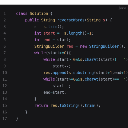
java
1
class
 Solution
 {
2
    public
 String
 reverseWords
(
String
 s
)
 {
3
        s 
=
 s
.
trim
();
4
        int
 start
 =
  s
.
length
()
-
1
;
5
        int
 end
 =
 start;
6
        StringBuilder
 res
 =
 new
 StringBuilder
();
7
        while
(start
>=
0
){
8
            while
(start
>=
0
&&
s
.
charAt
(start)
!=
' '
)
9
                start--;
10
            res
.
append
(
s
.
substring
(start
+
1
,end
+
1
)
11
            while
(start
>=
0
&&
s
.
charAt
(start)
==
' '
)
12
                start--;
13
            end
=
start;
14
        }
15
        return
 res
.
toString
().
trim
();
16
    }
17
}