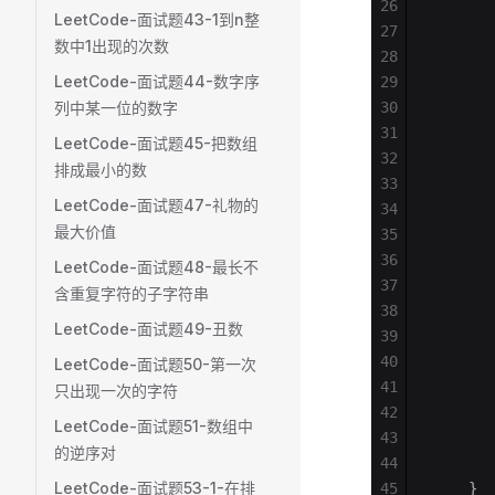
26
       
LeetCode-面试题43-1到n整
27
       
数中1出现的次数
28
       
LeetCode-面试题44-数字序
29
       
列中某一位的数字
30
       
31
       
LeetCode-面试题45-把数组
32
       
排成最小的数
33
       
LeetCode-面试题47-礼物的
34
       
最大价值
35
       
36
       
LeetCode-面试题48-最长不
37
       
含重复字符的子字符串
38
       
LeetCode-面试题49-丑数
39
       
40
       
LeetCode-面试题50-第一次
41
       
只出现一次的字符
42
       
LeetCode-面试题51-数组中
43
       
的逆序对
44
       
LeetCode-面试题53-1-在排
45
    }