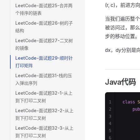
(r, c)，前进
LeetCode-面试题25-合并两
个排序的链表
当我们遍历整个
LeetCode-面试题26-树的子
被访问过，那么
结构
步的移动位置。
LeetCode-面试题27-二叉树
的镜像
dx，dy分别
LeetCode-面试题29-顺时针
打印矩阵
LeetCode-面试题31-栈的压
Java代码
入弹出序列
LeetCode-面试题32-1-从上
到下打印二叉树
1
class
 S
2
    pub
LeetCode-面试题32-2-从上
3
       
到下打印二叉树
4
       
LeetCode-面试题32-3-从上
5
       
到下打印二叉树
6
       