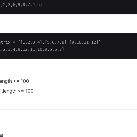
2,3,6,9,8,7,4,5]
rix = [[1,2,3,4],[5,6,7,8],[9,10,11,12]]
2,3,4,8,12,11,10,9,5,6,7]
length <= 100
i].length <= 100
层