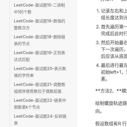
LeetCode-面试题15-二进制
记录左右和
中1的个数
组长度达到元
LeetCode-面试题16-数值的
首先遍历第一
整数次方
完成后此时行
LeetCode-面试题18-删除链
然后开始最右
表的节点
下一次遍历，即
LeetCode-面试题19-正则表
后应该从底部
达式匹配
最后进行最左
LeetCode-面试题20-表示数
初始left
值的字符串
素。
LeetCode-面试题21-调整数
**方法2、**
组顺序使奇数位于偶数前面
LeetCode-面试题22-链表中
绘制螺旋轨迹路
倒数第k个节点
向。
LeetCode-面试题24-反转链
表
假设数组有R 行