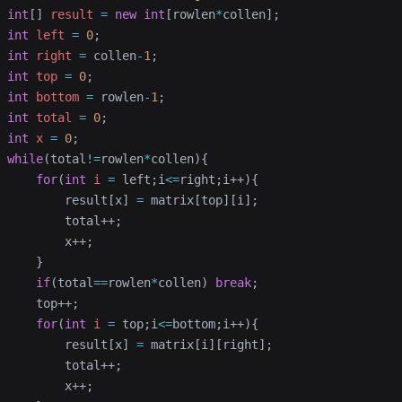
 int
[] 
result
 =
 new
 int
[rowlen
*
collen];
 int
 left
 =
 0
;
 int
 right
 =
 collen
-
1
;
 int
 top
 =
 0
;
 int
 bottom
 =
 rowlen
-
1
;
 int
 total
 =
 0
;
 int
 x
 =
 0
;
 while
(total
!=
rowlen
*
collen){
     for
(
int
 i
 =
 left;i
<=
right;i++){
         result[x] 
=
 matrix[top][i];
         total++;
         x++;
     }
     if
(total
==
rowlen
*
collen) 
break
;
     top++;
     for
(
int
 i
 =
 top;i
<=
bottom;i++){
         result[x] 
=
 matrix[i][right];
         total++;
         x++;