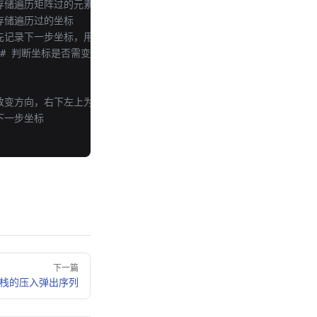
 存储遍历矩阵过的元素
 存储遍历过的坐标
 先记录下一步坐标，用于判断下一步怎么走
# 判断坐标是否需变向，且没有遍历过
   
  
     # 改变方向，右下左上为一圈，防止方向坐标越界
 下一步坐标
下一篇
31-栈的压入弹出序列