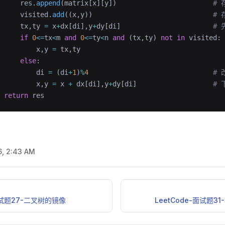
     res.
append
(matrix[x][y])                        
#
     visited.
add
((x,y))                              
#
     tx,ty 
=
 x
+
dx[di],y
+
dy[di]                       
#
     if
 0
<=
tx
<
m 
and
 0
<=
ty
<
n 
and
 (tx,ty) 
not
 in
 visited: 
         x,y 
=
 tx,ty                                    
     else
:                                              
         di 
=
 (di
+
1
)
%
4
                          
         x,y 
=
 x 
+
 dx[di],y
+
dy[di]                   
#
 return
 res
6, 2:43 AM
-面试题27-二叉树的镜像
LeetCode-面试题