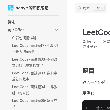
M
benym的知识笔记
Skip to content
搜索
K
Sidebar Navigation
算法
Leet
剑指Offer
01背包问题详解
benym
2
LeetCode-面试题17-打印从1
4 分钟
到最大的n位数
LeetCode-面试题03-不修改
数组找出重复的数字
题目
LeetCode-面试题03-数组中
重复的数字
输入一个矩阵，
LeetCode-面试题04-二维数
组中的查找
示例1：
LeetCode-面试题05-替换空
格
1
输入：mat