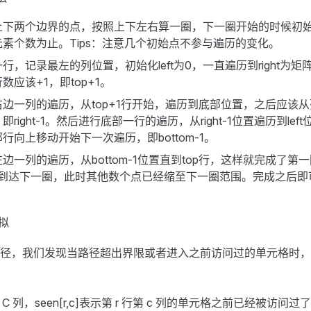
上下两个边界的点，按照上下左右算一圈，下一圈开始的时候初始
素个数为止。Tips：注意几个初始点不参与遍历的变化。
行，记录最左的列位置，初始化left为0，一直遍历到right为
数应该+1，即top+1。
边一列的遍历，从top+1行开始，遍历到底部位置，之后应该从
right-1。然后进行底部一行的遍历，从right-1位置遍历到le
行向上移动开始下一次遍历，即bottom-1。
边一列的遍历，从bottom-1位置直到top行，这样就完成了第
+1，到达下一圈，此时其他数个点已经缩至下一圈范围。完成之后
模拟
径，我们发现当路径超出界限或者进入之前访问过的单元格时，
 C 列，seen[r,c]表示第 r 行第 c 列的单元格之前已经被访