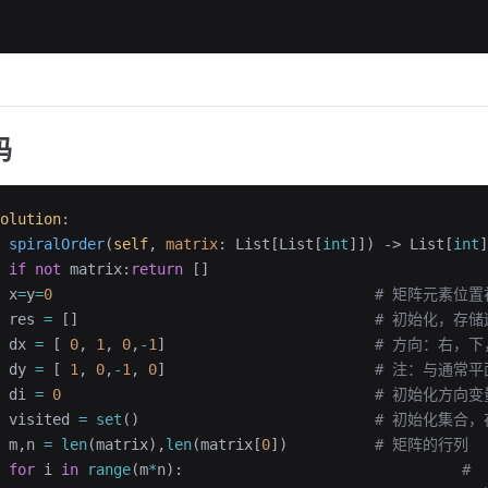
码
olution
:
 spiralOrder
(
self
, 
matrix
: List[List[
int
]]) -> List[
int
]
 if
 not
 matrix:
return
 []
 x
=
y
=
0
                                     # 矩阵元素
 res 
=
 []                                  
# 初始化，存
 dx 
=
 [ 
0
, 
1
, 
0
,
-
1
]                        
# 方向：右，下
 dy 
=
 [ 
1
, 
0
,
-
1
, 
0
]                        
# 注：与通常平
 di 
=
 0
                                    # 初始化方向
 visited 
=
 set
()                           
# 初始化集合
 m,n 
=
 len
(matrix),
len
(matrix[
0
])          
# 矩阵的行列 
 for
 i 
in
 range
(m
*
n):                                
# 