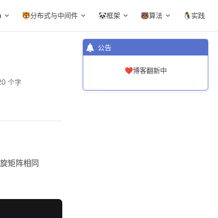
a
🐯分布式与中间件
🐼框架
🐻算法
🐧实践
公告
❤️博客翻新中
20 个字
旋矩阵相同