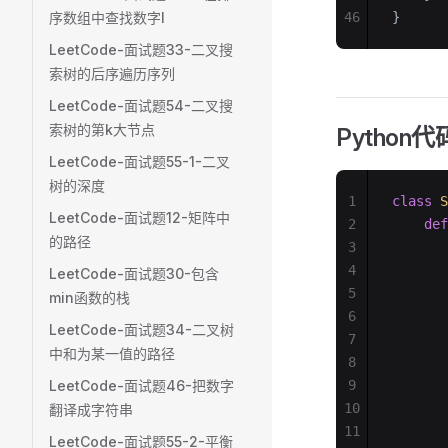
序数组中查找数字I
46
}
LeetCode-面试题33-二叉搜
索树的后序遍历序列
LeetCode-面试题54-二叉搜
索树的第k大节点
Python代
LeetCode-面试题55-1-二叉
树的深度
1
class
 S
LeetCode-面试题12-矩阵中
2
    def
的路径
3
       
4
       
LeetCode-面试题30-包含
5
       
min函数的栈
6
       
LeetCode-面试题34-二叉树
7
       
中和为某一值的路径
8
       
LeetCode-面试题46-把数字
9
       
10
       
翻译成字符串
11
       
LeetCode-面试题55-2-平衡