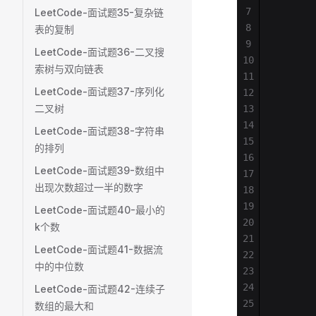
7
       
LeetCode-面试题35-复杂链
8
       
表的复制
9
       
LeetCode-面试题36-二叉搜
10
       
索树与双向链表
11
       
LeetCode-面试题37-序列化
12
       
二叉树
13
       
14
       
LeetCode-面试题38-字符串
15
       
的排列
16
       
LeetCode-面试题39-数组中
17
       
出现次数超过一半的数字
18
       
19
       
LeetCode-面试题40-最小的
20
       
k个数
21
       
LeetCode-面试题41-数据流
22
       
中的中位数
23
       
24
       
LeetCode-面试题42-连续子
25
       
数组的最大和