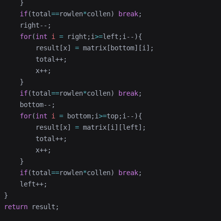
     }
     if
(total
==
rowlen
*
collen) 
break
;
     right--;
     for
(
int
 i
 =
 right;i
>=
left;i--){
         result[x] 
=
 matrix[bottom][i];
         total++;
         x++;
     }
     if
(total
==
rowlen
*
collen) 
break
;
     bottom--;
     for
(
int
 i
 =
 bottom;i
>=
top;i--){
         result[x] 
=
 matrix[i][left];
         total++;
         x++;
     }
     if
(total
==
rowlen
*
collen) 
break
;
     left++;
 }
 return
 result;