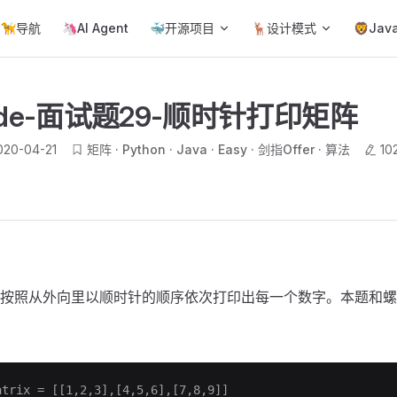
ain Navigation
🦮导航
🦄AI Agent
🐳开源项目
🦌设计模式
🦁Jav
Code-面试题29-顺时针打印矩阵
020-04-21
矩阵
Python
Java
Easy
剑指Offer
算法
10
按照从外向里以顺时针的顺序依次打印出每一个数字。本题和螺
rix = [[1,2,3],[4,5,6],[7,8,9]]