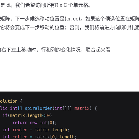
方向是 di。我们希望访问所有R x C 个单元格。
矩阵，下一步候选移动位置是(cr, cc)。如果这个候选位置在
它将会变成下一步移动的位置；否则，我们将前进方向顺时针旋
是向右下左上移动时，行和列的变化情况，联合起来看
olution
 {
lic
 int
[] spiralOrder
(
int
[][] 
matrix
)
 {
 if
(
matrix
.
length
<=
0
)
     return
 new
 int
[
0
];
 int
 rowlen
 =
 matrix
.
length
;
 int
 collen
 =
 matrix[
0
].
length
;