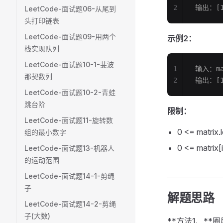
2
输出：[1,
LeetCode-面试题06-从尾到
头打印链表
LeetCode-面试题09-用两个
示例2：
栈实现队列
LeetCode-面试题10-1-斐波
1
输入：mat
那契数列
2
输出：[1,
LeetCode-面试题10-2-青蛙
跳台阶
限制：
LeetCode-面试题11-旋转数
0 <= matrix.
组的最小数字
0 <= matrix[
LeetCode-面试题13-机器人
的运动范围
LeetCode-面试题14-1-剪绳
子
解题思路
LeetCode-面试题14-2-剪绳
子(大数)
**方法1、**圈