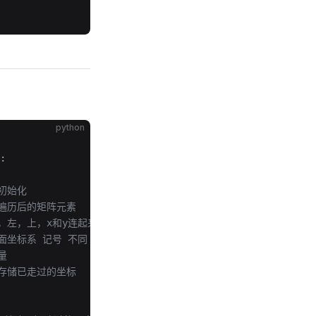
python
:
位置初始化
储遍历后的矩阵元素
，左，上，x和y连起来看
面坐标系 记号 不同
变量
，存储已走过的坐标