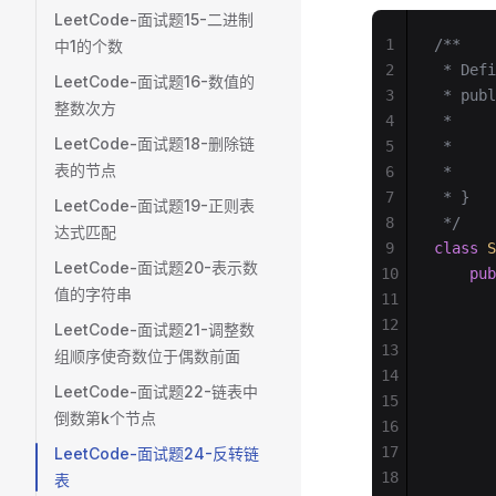
LeetCode-面试题15-二进制
1
/**
中1的个数
2
 * Defi
LeetCode-面试题16-数值的
3
 * publ
整数次方
4
 *     
LeetCode-面试题18-删除链
5
 *     
表的节点
6
 *     
7
 * }
LeetCode-面试题19-正则表
8
 */
达式匹配
9
class
 S
LeetCode-面试题20-表示数
10
    pub
值的字符串
11
       
12
       
LeetCode-面试题21-调整数
13
       
组顺序使奇数位于偶数前面
14
       
LeetCode-面试题22-链表中
15
       
倒数第k个节点
16
       
17
       
LeetCode-面试题24-反转链
18
       
表