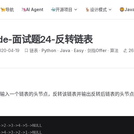
ain Navigation
🦮导航
🦄AI Agent
🐳开源项目
🦌设计模式
🦁Jav
ode-面试题24-反转链表
020-04-19
链表
Python
Java
Easy
剑指Offer
算法
2
输入一个链表的头节点，反转该链表并输出反转后链表的头节点
>2->3->4->5->NULL
>4->3->2->1->NULL