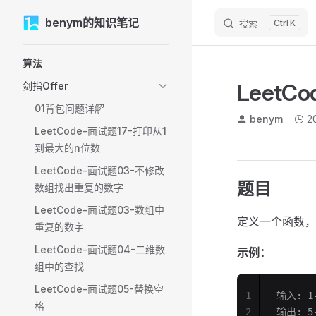
M
benym的知识笔记
Skip to content
搜索
K
Sidebar Navigation
算法
LeetC
剑指Offer
01背包问题详解
benym
2
LeetCode-面试题17-打印从1
到最大的n位数
LeetCode-面试题03-不修改
题目
数组找出重复的数字
LeetCode-面试题03-数组中
定义一个函数，
重复的数字
LeetCode-面试题04-二维数
示例：
组中的查找
LeetCode-面试题05-替换空
1
输入: 1-
格
2
输出: 5-