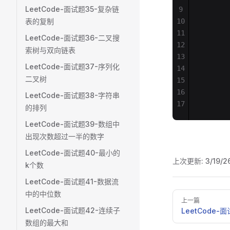
LeetCode-面试题35-复杂链
9
       
表的复制
10
       
11
       
LeetCode-面试题36-二叉搜
12
       
索树与双向链表
13
       
LeetCode-面试题37-序列化
14
       
二叉树
15
       
16
       
LeetCode-面试题38-字符串
17
       
的排列
LeetCode-面试题39-数组中
出现次数超过一半的数字
LeetCode-面试题40-最小的
上次更新:
3/19/2
k个数
LeetCode-面试题41-数据流
中的中位数
Pager
上一篇
LeetCode-面试题42-连续子
LeetCode
数组的最大和