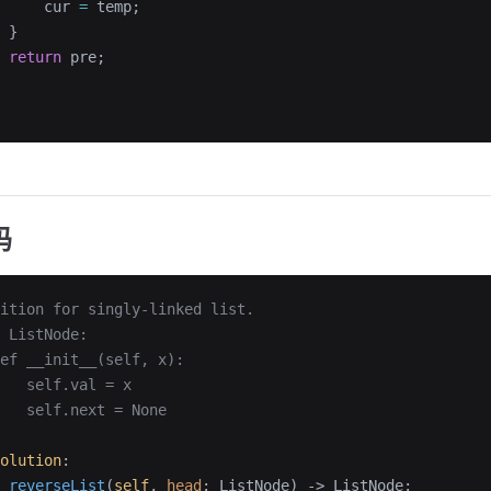
     cur 
=
 temp;
 }
 return
 pre;
码
ition for singly-linked list.
 ListNode:
ef __init__(self, x):
   self.val = x
   self.next = None
olution
:
 reverseList
(
self
, 
head
: ListNode) -> ListNode: