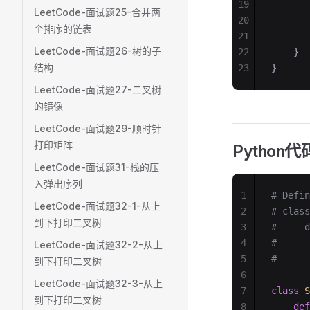
19
       
LeetCode-面试题25-合并两
20
       
个排序的链表
21
       
LeetCode-面试题26-树的子
22
    }
结构
23
}
LeetCode-面试题27-二叉树
的镜像
LeetCode-面试题29-顺时针
打印矩阵
Python代
LeetCode-面试题31-栈的压
入弹出序列
1
# Defin
LeetCode-面试题32-1-从上
2
# class
到下打印二叉树
3
#     d
4
#      
LeetCode-面试题32-2-从上
5
#      
到下打印二叉树
6
LeetCode-面试题32-3-从上
7
class
 S
到下打印二叉树
8
    def