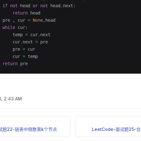
 if
 not
 head 
or
 not
 head.next:
     return
 head
 pre , cur 
=
 None
,head
 while
 cur:
     temp 
=
 cur.next
     cur.next 
=
 pre
     pre 
=
 cur
     cur 
=
 temp
 return
 pre
6, 2:43 AM
-面试题22-链表中倒数第k个节点
LeetCode-面试题25