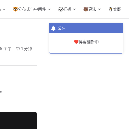
a
🐯分布式与中间件
🐼框架
🐻算法
🐧实践
公告
❤️博客翻新中
65 个字
1 分钟
。