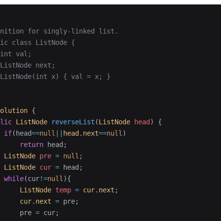
nition for singly-linked list.
ic class ListNode {
int val;
ListNode next;
ListNode(int x) { val = x; }
olution
 {
lic
 ListNode
 reverseList
(
ListNode
 head
)
 {
 if
(head
==
null
||
head
.
next
==
null
)
     return
 head;
 ListNode
 pre
 =
 null
;
 ListNode
 cur
 =
 head;
 while
(cur
!=
null
){
     ListNode
 temp
 =
 cur
.
next
;
     cur
.
next
 =
 pre;
     pre 
=
 cur;