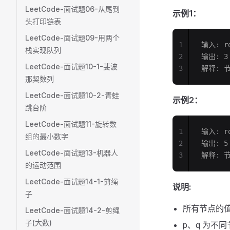
LeetCode-面试题06-从尾到
示例1：
头打印链表
LeetCode-面试题09-用两个
1
输入: ro
栈实现队列
2
输出: 3
LeetCode-面试题10-1-斐波
3
解释: 
那契数列
LeetCode-面试题10-2-青蛙
示例2：
跳台阶
LeetCode-面试题11-旋转数
1
输入: ro
组的最小数字
2
输出: 5
LeetCode-面试题13-机器人
3
解释: 
的运动范围
LeetCode-面试题14-1-剪绳
说明:
子
所有节点的
LeetCode-面试题14-2-剪绳
子(大数)
p、q 为不