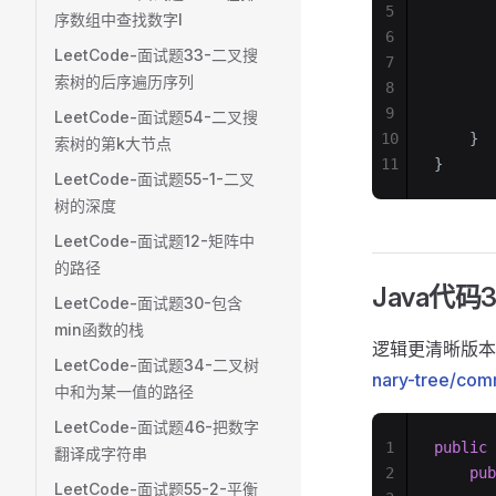
5
       
序数组中查找数字I
6
       
LeetCode-面试题33-二叉搜
7
       
索树的后序遍历序列
8
       
9
       
LeetCode-面试题54-二叉搜
10
    }
索树的第k大节点
11
}
LeetCode-面试题55-1-二叉
树的深度
LeetCode-面试题12-矩阵中
的路径
Java代码
LeetCode-面试题30-包含
min函数的栈
逻辑更清晰版本
LeetCode-面试题34-二叉树
nary-tree/com
中和为某一值的路径
LeetCode-面试题46-把数字
1
public
 
翻译成字符串
2
    pub
LeetCode-面试题55-2-平衡