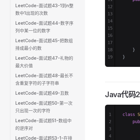
LeetCode-面试题43-1到n整
12
       
数中1出现的次数
13
       
14
       
LeetCode-面试题44-数字序
15
       
列中某一位的数字
16
       
LeetCode-面试题45-把数组
17
       
排成最小的数
18
    }
19
}
LeetCode-面试题47-礼物的
最大价值
LeetCode-面试题48-最长不
含重复字符的子字符串
Java代码2
LeetCode-面试题49-丑数
LeetCode-面试题50-第一次
只出现一次的字符
1
class
 S
LeetCode-面试题51-数组中
2
    pub
的逆序对
3
       
4
       
LeetCode-面试题53-1-在排