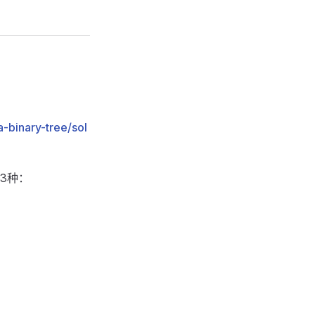
-binary-tree/sol
3种：