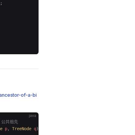
;
ncestor-of-a-bi
java
、公共祖先
e
 p
, 
TreeNode
 q
)
 {