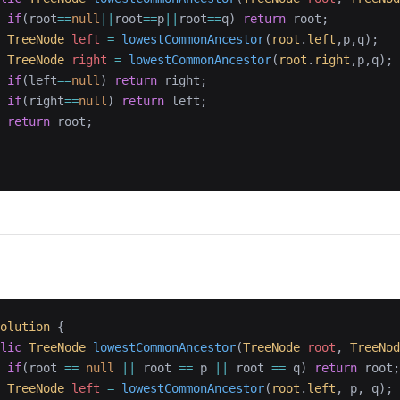
 if
(root
==
null
||
root
==
p
||
root
==
q) 
return
 root;
 TreeNode
 left
 =
 lowestCommonAncestor
(
root
.
left
,p,q);
 TreeNode
 right
 =
 lowestCommonAncestor
(
root
.
right
,p,q);
 if
(left
==
null
) 
return
 right;
 if
(right
==
null
) 
return
 left;
 return
 root;
olution
 {
lic
 TreeNode
 lowestCommonAncestor
(
TreeNode
 root
, 
TreeNod
 if
(root 
==
 null
 ||
 root 
==
 p 
||
 root 
==
 q) 
return
 root;
 TreeNode
 left
 =
 lowestCommonAncestor
(
root
.
left
, p, q);