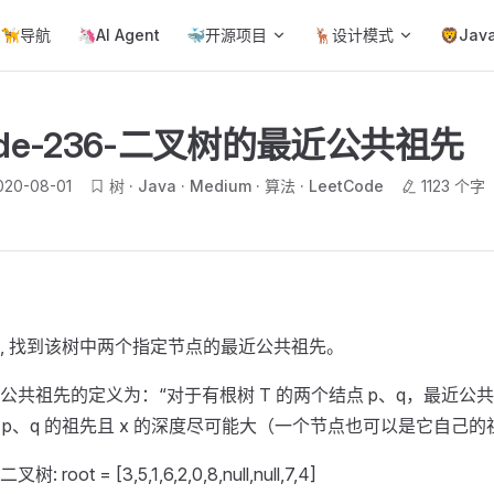
ain Navigation
🦮导航
🦄AI Agent
🐳开源项目
🦌设计模式
🦁Jav
Code-236-二叉树的最近公共祖先
020-08-01
树
Java
Medium
算法
LeetCode
1123 个字
, 找到该树中两个指定节点的最近公共祖先。
公共祖先的定义为：“对于有根树 T 的两个结点 p、q，最近公
 是 p、q 的祖先且 x 的深度尽可能大（一个节点也可以是它自己的
oot = [3,5,1,6,2,0,8,null,null,7,4]