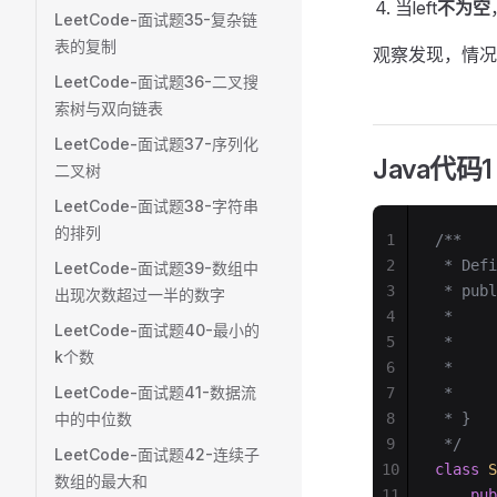
当left
不为空
LeetCode-面试题35-复杂链
表的复制
观察发现，情况
LeetCode-面试题36-二叉搜
索树与双向链表
LeetCode-面试题37-序列化
Java代码1
二叉树
LeetCode-面试题38-字符串
的排列
1
/**
2
 * Defi
LeetCode-面试题39-数组中
3
 * publ
出现次数超过一半的数字
4
 *     
LeetCode-面试题40-最小的
5
 *     
k个数
6
 *     
LeetCode-面试题41-数据流
7
 *     
中的中位数
8
 * }
9
 */
LeetCode-面试题42-连续子
10
class
 S
数组的最大和
11
    pub