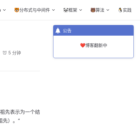
a
🐯分布式与中间件
🐼框架
🐻算法
🐧实践
公告
❤️博客翻新中
5 分钟
共祖先表示为一个结
祖先）。”