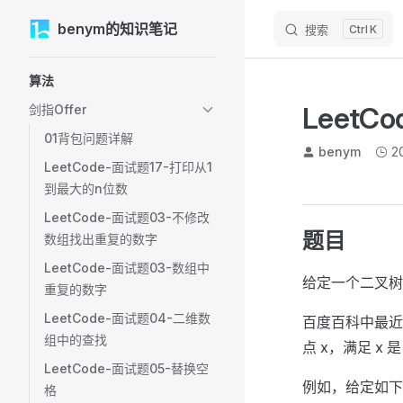
M
benym的知识笔记
Skip to content
搜索
K
Sidebar Navigation
算法
Leet
剑指Offer
01背包问题详解
benym
2
LeetCode-面试题17-打印从1
到最大的n位数
LeetCode-面试题03-不修改
题目
数组找出重复的数字
LeetCode-面试题03-数组中
给定一个二叉树
重复的数字
LeetCode-面试题04-二维数
百度百科中最近
组中的查找
点 x，满足 x
LeetCode-面试题05-替换空
例如，给定如下二叉树: r
格