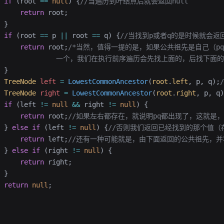
 if
 (root 
==
 null
) {
//当遍历到叶结点后就会返回null
     return
 root;
 }
 if
 (root 
==
 p 
||
 root 
==
 q) {
//当找到p或者q的是时候就会返回
     return
 root;
/*当然，值得一提的是，如果公共祖先是自己（p
                 一个，我们在执行前序遍历会先找上面的，后找下
 }
 TreeNode
 left
 =
 LowestCommonAncestor
(
root
.
left
, p, q);
 TreeNode
 right
 =
 LowestCommonAncestor
(
root
.
right
, p, q)
 if
 (left 
!=
 null
 &&
 right 
!=
 null
) {
     return
 root;
//如果左右都存在，就说明pq都出现了，这就
 } 
else
 if
 (left 
!=
 null
) {
//否则我们返回已经找到的那个值（存储
     return
 left;
//还有一种可能就是，由下面返回的公共祖先，
 } 
else
 if
 (right 
!=
 null
) {
     return
 right;
 }
 return
 null
;