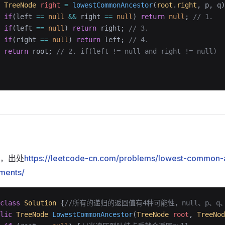
 TreeNode
 right
 =
 lowestCommonAncestor
(
root
.
right
, p, q)
 if
(left 
==
 null
 &&
 right 
==
 null
) 
return
 null
; 
// 1.
 if
(left 
==
 null
) 
return
 right; 
// 3.
 if
(right 
==
 null
) 
return
 left; 
// 4.
 return
 root; 
// 2. if(left != null and right != null)
3
，出处
https://leetcode-cn.com/problems/lowest-common-a
ments/
class
 Solution
 {
//所有的递归的返回值有4种可能性，null、p、q
lic
 TreeNode
 LowestCommonAncestor
(
TreeNode
 root
, 
TreeNod