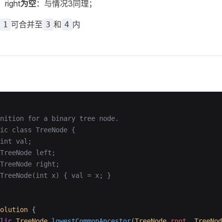
，right
为空
：与情况3同理；
可合并至
和
内
1
3
4
nition for a binary tree node.
ic class TreeNode {
int val;
TreeNode left;
TreeNode right;
TreeNode(int x) { val = x; }
olution
 {
lic
 TreeNode
 lowestCommonAncestor
(
TreeNode
 root
, 
TreeNod