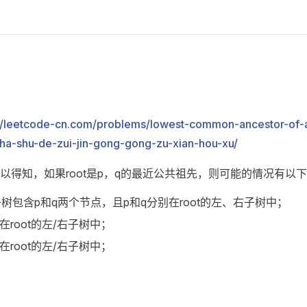
://leetcode-cn.com/problems/lowest-common-ancestor-of-a
cha-shu-de-zui-jin-gong-gong-zu-xian-hou-xu/
以得知，如果root是p，q的最近公共祖先，则可能的情况有以下
的子树包含p和q两个节点，且p和q分别在root的左、右子树中；
且q在root的左/右子树中；
且p在root的左/右子树中；