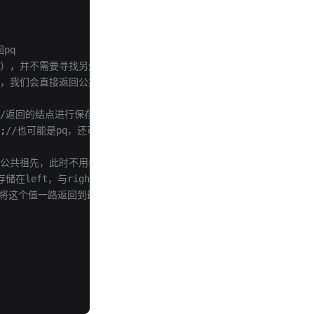
pq
q），并不需要寻找另外
面的，我们会直接返回公共祖先。*/
//返回的结点进行保存，可能是null
;
//也可能是pq，还可能是公共祖先
是，公共祖先，此时不用考虑公共祖先是自己的情况，因为上面已经做过判
在left，与right中），p或者q
并将这个值一路返回到最表层