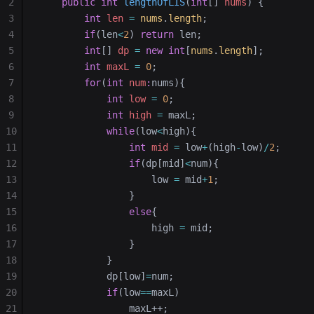
2
    public
 int
 lengthOfLIS
(
int
[] 
nums
)
 {
3
        int
 len
 =
 nums
.
length
;
4
        if
(len
<
2
) 
return
 len;
5
        int
[] 
dp
 =
 new
 int
[
nums
.
length
];
6
        int
 maxL
 =
 0
;
7
        for
(
int
 num
:
nums){
8
            int
 low
 =
 0
;
9
            int
 high
 =
 maxL;
10
            while
(low
<
high){
11
                int
 mid
 =
 low
+
(high
-
low)
/
2
;
12
                if
(dp[mid]
<
num){
13
                    low 
=
 mid
+
1
;
14
                }
15
                else
{
16
                    high 
=
 mid;
17
                }
18
            }
19
            dp[low]
=
num;
20
            if
(low
==
maxL)
21
                maxL++;