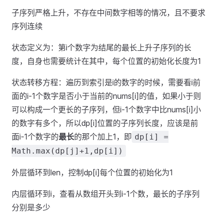
子序列严格上升，不存在中间数字相等的情况，且不要求
序列连续
状态定义为：第i个数字为结尾的最长上升子序列的长
度，自身也需要统计在其中，每个位置的初始化长度为1
状态转移方程：遍历到索引是i的数字的时候，需要看i前
面的i-1个数字是否小于当前的nums[i]的值，如果小于则
可以构成一个更长的子序列，但i-1个数字中比nums[i]小
的数字有多个，所以dp[i]位置的子序列长度，应该是前
面i-1个数字的
最长
的那个加上1，即
dp[i] =
Math.max(dp[j]+1,dp[i])
外层循环到len，控制dp[i]每个位置的初始化为1
内层循环到i，查看从数组开头到i-1个数，最长的子序列
分别是多少