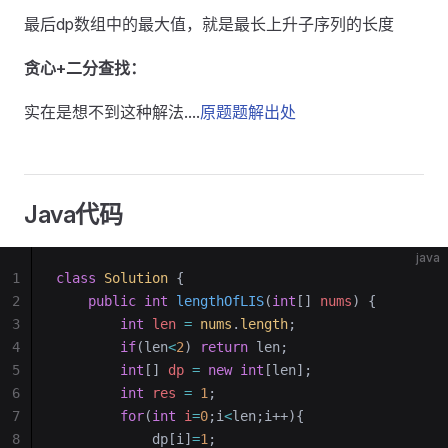
最后dp数组中的最大值，就是最长上升子序列的长度
贪心+二分查找：
实在是想不到这种解法....
原题题解出处
Java代码
java
1
class
 Solution
 {
2
    public
 int
 lengthOfLIS
(
int
[] 
nums
)
 {
3
        int
 len
 =
 nums
.
length
;
4
        if
(len
<
2
) 
return
 len;
5
        int
[] 
dp
 =
 new
 int
[len];
6
        int
 res
 =
 1
;
7
        for
(
int
 i
=
0
;i
<
len;i++){
8
            dp[i]
=
1
;