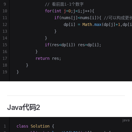
9
            // 看前面i-1个数字
10
            for
(
int
 j
=
0
;j
<
i;j++){
11
                if
(nums[j]
<
nums[i]){ 
//可以构成更长
12
                    dp[i] 
=
 Math
.
max
(dp[j]
+
1
,dp[i
13
                }
14
            }
15
            if
(res
<
dp[i]) res
=
dp[i];
16
        }
17
        return
 res;
18
    }
19
}
Java代码2
java
1
class
 Solution
 {