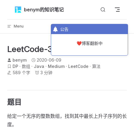
Skip to content
benym的知识笔记
Menu
返回顶部
公告
❤️博客翻新中
LeetCode-300-最长上升子序列
benym
2020-06-09
DP
数组
Java
Medium
LeetCode
算法
589 个字
3 分钟
题目
给定一个无序的整数数组，找到其中最长上升子序列的长
度。