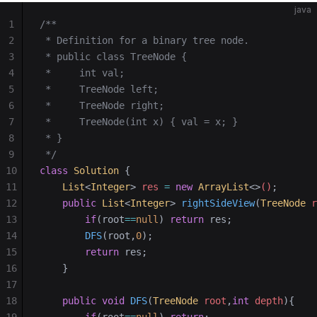
java
1
/**
2
 * Definition for a binary tree node.
3
 * public class TreeNode {
4
 *     int val;
5
 *     TreeNode left;
6
 *     TreeNode right;
7
 *     TreeNode(int x) { val = x; }
8
 * }
9
 */
10
class
 Solution
 {
11
    List
<
Integer
>
 res 
=
 new
 ArrayList
<>
()
;
12
    public
 List
<
Integer
>
 rightSideView
(
TreeNode
 r
13
        if
(root
==
null
) 
return
 res;
14
        DFS
(root,
0
);
15
        return
 res;
16
    }
17
18
    public
 void
 DFS
(
TreeNode
 root
,
int
 depth
){