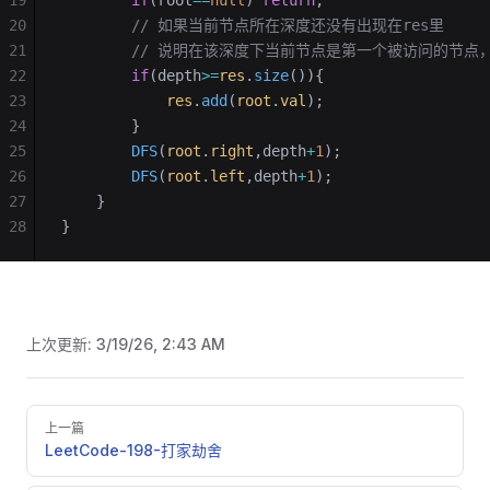
19
        if
(root
==
null
) 
return
;
20
        // 如果当前节点所在深度还没有出现在res里
21
        // 说明在该深度下当前节点是第一个被访问的节点
22
        if
(depth
>=
res
.
size
()){
23
            res
.
add
(
root
.
val
);
24
        }
25
        DFS
(
root
.
right
,depth
+
1
);
26
        DFS
(
root
.
left
,depth
+
1
);
27
    }
28
}
上次更新:
3/19/26, 2:43 AM
Pager
上一篇
LeetCode-198-打家劫舍