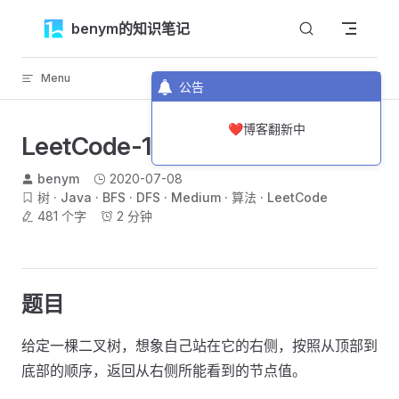
Skip to content
benym的知识笔记
Menu
返回顶部
公告
❤️博客翻新中
LeetCode-199-二叉树的右视图
benym
2020-07-08
树
Java
BFS
DFS
Medium
算法
LeetCode
481 个字
2 分钟
题目
给定一棵二叉树，想象自己站在它的右侧，按照从顶部到
底部的顺序，返回从右侧所能看到的节点值。