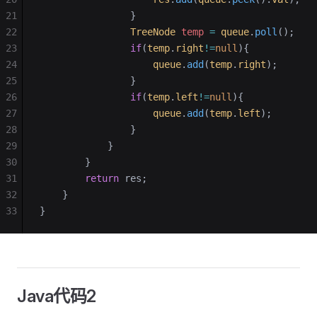
21
                }
22
                TreeNode
 temp
 =
 queue
.
poll
();
23
                if
(
temp
.
right
!=
null
){
24
                    queue
.
add
(
temp
.
right
);
25
                }
26
                if
(
temp
.
left
!=
null
){
27
                    queue
.
add
(
temp
.
left
);
28
                }
29
            }
30
        }
31
        return
 res;
32
    }
33
}
Java代码2