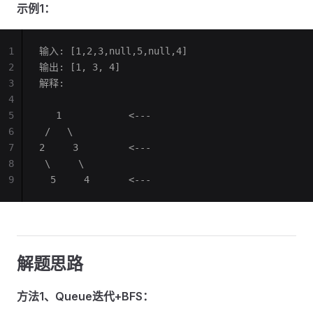
示例1：
1
输入: [1,2,3,null,5,null,4]
2
输出: [1, 3, 4]
3
解释:
4
5
   1            <---
6
 /   \
7
2     3         <---
8
 \     \
9
  5     4       <---
解题思路
方法1、Queue迭代+BFS：