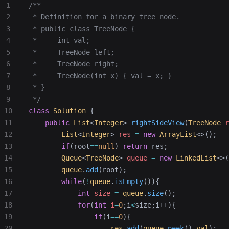
1
/**
2
 * Definition for a binary tree node.
3
 * public class TreeNode {
4
 *     int val;
5
 *     TreeNode left;
6
 *     TreeNode right;
7
 *     TreeNode(int x) { val = x; }
8
 * }
9
 */
10
class
 Solution
 {
11
    public
 List
<
Integer
>
 rightSideView
(
TreeNode
 r
12
        List
<
Integer
> 
res
 =
 new
 ArrayList
<>();
13
        if
(root
==
null
) 
return
 res;
14
        Queue
<
TreeNode
> 
queue
 =
 new
 LinkedList
<>(
15
        queue
.
add
(root);
16
        while
(
!
queue
.
isEmpty
()){
17
            int
 size
 =
 queue
.
size
();
18
            for
(
int
 i
=
0
;i
<
size;i++){
19
                if
(i
==
0
){
20
                    res
.
add
(
queue
.
peek
().
val
);