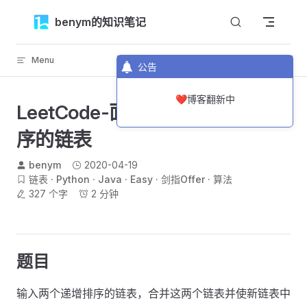
Skip to content
benym的知识笔记
Menu
返回顶部
公告
❤️博客翻新中
LeetCode-面试题25-合并两个排
序的链表
benym
2020-04-19
链表
Python
Java
Easy
剑指Offer
算法
327 个字
2 分钟
题目
输入两个递增排序的链表，合并这两个链表并使新链表中