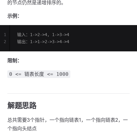
的节点仍然是递增排序的。
示例：
1
输入：1->2->4, 1->3->4
2
输出：1->1->2->3->4->4
限制：
0 <= 链表长度 <= 1000
解题思路
总共需要3个指针，一个指向链表1，一个指向链表2，一
个指向头结点