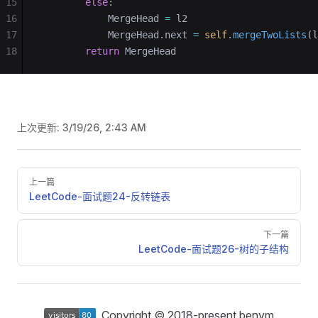
15
        else
:
16
            MergeHead 
=
 l2
17
            MergeHead.next 
=
 self
.
mergeTwoLists
(l
18
        return
 MergeHead
上次更新:
3/19/26, 2:43 AM
Pager
上一篇
LeetCode-面试题24-反转链表
下一篇
LeetCode-面试题26-树的子结构
Copyright © 2018-present benym