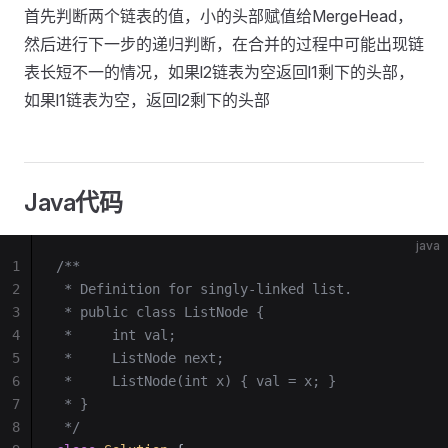
首先判断两个链表的值，小的头部赋值给MergeHead，
然后进行下一步的递归判断，在合并的过程中可能出现链
表长短不一的情况，如果l2链表为空返回l1剩下的头部，
如果l1链表为空，返回l2剩下的头部
Java代码
java
1
/**
2
 * Definition for singly-linked list.
3
 * public class ListNode {
4
 *     int val;
5
 *     ListNode next;
6
 *     ListNode(int x) { val = x; }
7
 * }
8
 */