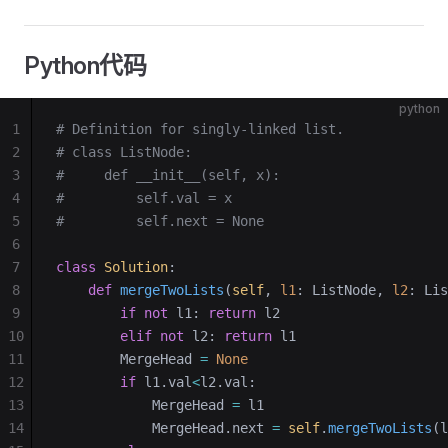
Python代码
python
1
# Definition for singly-linked list.
2
# class ListNode:
3
#     def __init__(self, x):
4
#         self.val = x
5
#         self.next = None
6
7
class
 Solution
:
8
    def
 mergeTwoLists
(
self
, 
l1
: ListNode, 
l2
: Lis
9
        if
 not
 l1: 
return
 l2
10
        elif
 not
 l2: 
return
 l1
11
        MergeHead 
=
 None
12
        if
 l1.val
<
l2.val:
13
            MergeHead 
=
 l1
14
            MergeHead.next 
=
 self
.
mergeTwoLists
(l