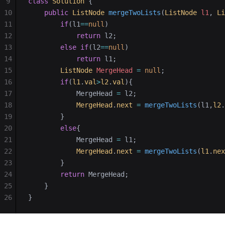
9
class
 Solution
 {
10
    public
 ListNode
 mergeTwoLists
(
ListNode
 l1
, 
Li
11
        if
(l1
==
null
)
12
            return
 l2;
13
        else
 if
(l2
==
null
)
14
            return
 l1;
15
        ListNode
 MergeHead
 =
 null
;
16
        if
(
l1
.
val
>
l2
.
val
){
17
            MergeHead 
=
 l2;
18
            MergeHead
.
next
 =
 mergeTwoLists
(l1,
l2
.
19
        }
20
        else
{
21
            MergeHead 
=
 l1;
22
            MergeHead
.
next
 =
 mergeTwoLists
(
l1
.
nex
23
        }
24
        return
 MergeHead;
25
    }
26
}