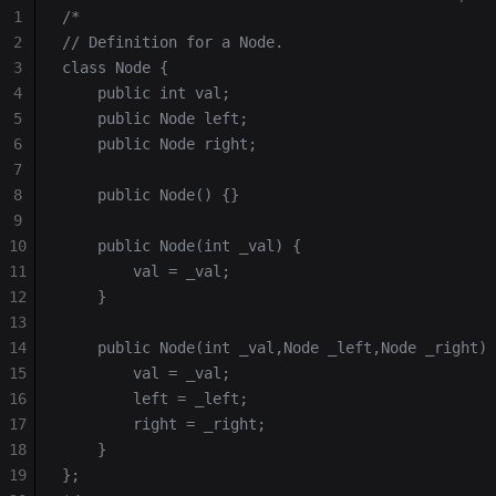
1
/*
2
// Definition for a Node.
3
class Node {
4
    public int val;
5
    public Node left;
6
    public Node right;
7
8
    public Node() {}
9
10
    public Node(int _val) {
11
        val = _val;
12
    }
13
14
    public Node(int _val,Node _left,Node _right) 
15
        val = _val;
16
        left = _left;
17
        right = _right;
18
    }
19
};