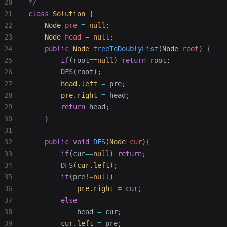
20
*/
21
class
 Solution
 {
22
    Node
 pre 
=
 null
;
23
    Node
 head 
=
 null
;
24
    public
 Node
 treeToDoublyList
(
Node
 root
)
 {
25
        if
(root
==
null
) 
return
 root;
26
        DFS
(root);
27
        head
.
left
 =
 pre;
28
        pre
.
right
 =
 head;
29
        return
 head;
30
    }
31
32
    public
 void
 DFS
(
Node
 cur
){
33
        if
(cur
==
null
) 
return
;
34
        DFS
(
cur
.
left
);
35
        if
(pre
!=
null
)
36
            pre
.
right
 =
 cur;
37
        else
38
            head 
=
 cur;
39
        cur
.
left
 =
 pre;