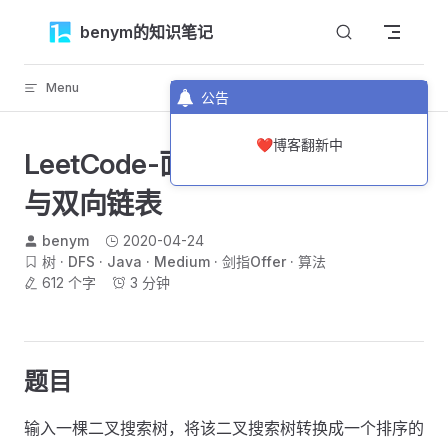
Skip to content
benym的知识笔记
Menu
返回顶部
公告
❤️博客翻新中
LeetCode-面试题36-二叉搜索树
与双向链表
benym
2020-04-24
树
DFS
Java
Medium
剑指Offer
算法
612 个字
3 分钟
题目
输入一棵二叉搜索树，将该二叉搜索树转换成一个排序的