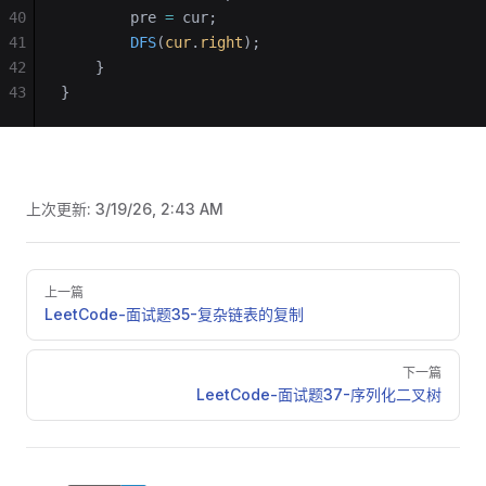
40
        pre 
=
 cur;
41
        DFS
(
cur
.
right
);
42
    }
43
}
上次更新:
3/19/26, 2:43 AM
Pager
上一篇
LeetCode-面试题35-复杂链表的复制
下一篇
LeetCode-面试题37-序列化二叉树