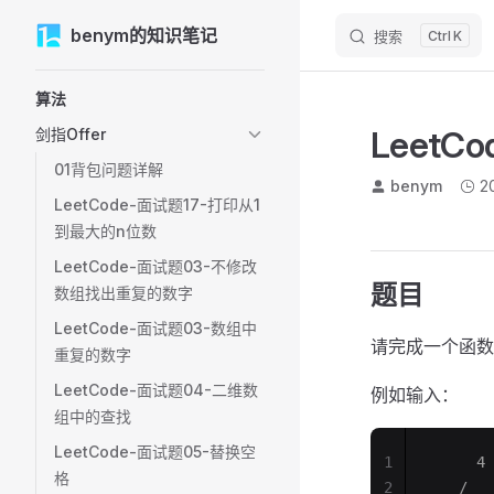
M
benym的知识笔记
Skip to content
搜索
K
Sidebar Navigation
算法
Leet
剑指Offer
01背包问题详解
benym
2
LeetCode-面试题17-打印从1
到最大的n位数
LeetCode-面试题03-不修改
题目
数组找出重复的数字
LeetCode-面试题03-数组中
请完成一个函数
重复的数字
LeetCode-面试题04-二维数
例如输入：
组中的查找
LeetCode-面试题05-替换空
1
     4
格
2
   /   