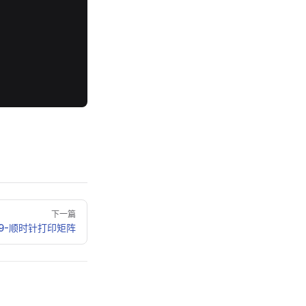
下一篇
题29-顺时针打印矩阵