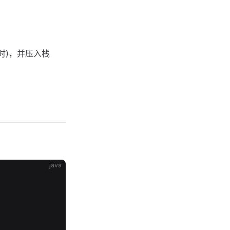
时)，并压入栈
java