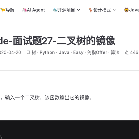
ain Navigation
🦮导航
🦄AI Agent
🐳开源项目
🦌设计模式
🦁Jav
Code-面试题27-二叉树的镜像
020-04-20
树
Python
Java
Easy
剑指Offer
算法
44
，输入一个二叉树，该函数输出它的镜像。
\