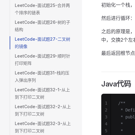
初始化一个栈，存
LeetCode-面试题25-合并两
个排序的链表
然后进行循环：
LeetCode-面试题26-树的子
结构
之后的原理是，
LeetCode-面试题27-二叉树
中，交换2个左
的镜像
最后返回根节点r
LeetCode-面试题29-顺时针
打印矩阵
LeetCode-面试题31-栈的压
入弹出序列
Java代码
LeetCode-面试题32-1-从上
到下打印二叉树
1
/**
LeetCode-面试题32-2-从上
2
 * Defi
到下打印二叉树
3
 * publ
LeetCode-面试题32-3-从上
4
 *     
到下打印二叉树
5
 *     