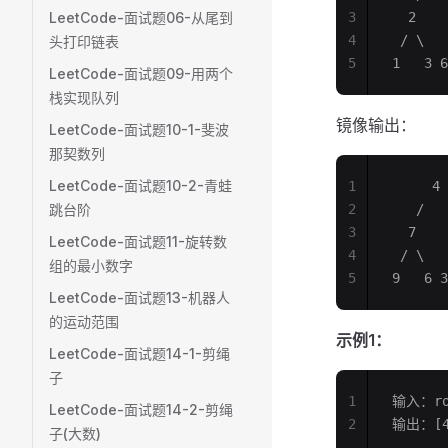
LeetCode-面试题06-从尾到
3
  2    
4
 / \   
头打印链表
5
1   3 6
LeetCode-面试题09-用两个
栈实现队列
镜像输出：
LeetCode-面试题10-1-斐波
那契数列
LeetCode-面试题10-2-青蛙
1
     4
跳台阶
2
   /   
3
  7    
LeetCode-面试题11-旋转数
4
 / \   
组的最小数字
5
9   6 3
LeetCode-面试题13-机器人
的运动范围
示例1：
LeetCode-面试题14-1-剪绳
子
1
输入：roo
LeetCode-面试题14-2-剪绳
2
输出：[4,
子(大数)