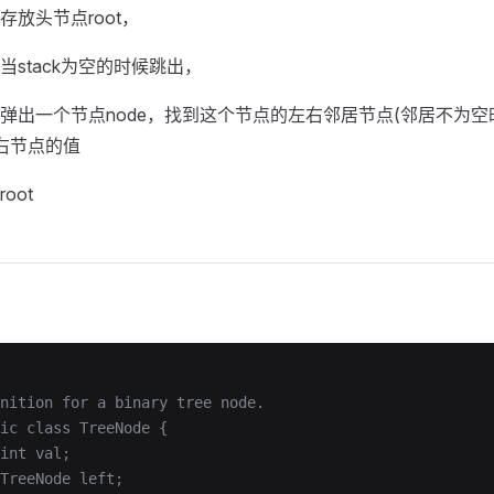
放头节点root，
当stack为空的时候跳出，
弹出一个节点node，找到这个节点的左右邻居节点(邻居不为空
右节点的值
oot
nition for a binary tree node.
ic class TreeNode {
int val;
TreeNode left;