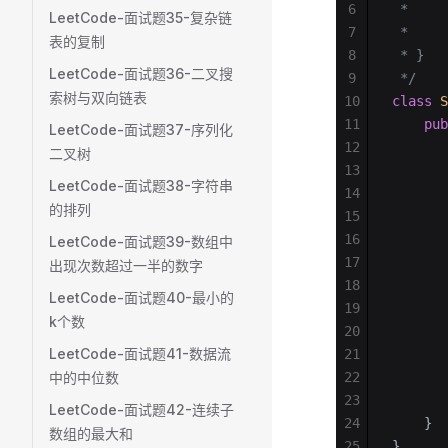
6
 *     
LeetCode-面试题35-复杂链
7
 *     
表的复制
8
 * }
LeetCode-面试题36-二叉搜
9
 */
索树与双向链表
10
class
 S
11
    pub
LeetCode-面试题37-序列化
12
       
二叉树
13
       
LeetCode-面试题38-字符串
14
       
的排列
15
       
16
       
LeetCode-面试题39-数组中
17
       
出现次数超过一半的数字
18
       
LeetCode-面试题40-最小的
19
       
k个数
20
       
LeetCode-面试题41-数据流
21
       
中的中位数
22
       
23
       
LeetCode-面试题42-连续子
24
    }
数组的最大和
25
}