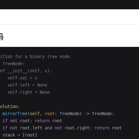
码
ition for a binary tree node.
 TreeNode:
ef __init__(self, x):
   self.val = x
   self.left = None
   self.right = None
olution
:
 mirrorTree
(
self
, 
root
: TreeNode) -> TreeNode:
 if
 not
 root: 
return
 root
 if
 not
 root.left 
and
 not
 root.right: 
return
 root
 stack 
=
 [root]