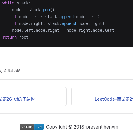
 while
 stack:
     node 
=
 stack.
pop
()
     if
 node.left: stack.
append
(node.left)
     if
 node.right: stack.
append
(node.right)
     node.left,node.right 
=
 node.right,node.left
 return
 root
6, 2:43 AM
-面试题26-树的子结构
LeetCode-面试
Copyright © 2018-present benym