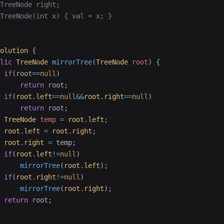
TreeNode right;
TreeNode(int x) { val = x; }
olution
 {
lic
 TreeNode
 mirrorTree
(
TreeNode
 root
)
 {
 if
(root
==
null
)
     return
 root;
 if
(
root
.
left
==
null
&&
root
.
right
==
null
)
     return
 root;
 TreeNode
 temp
 =
 root
.
left
;
 root
.
left
 =
 root
.
right
;
 root
.
right
 =
 temp;
 if
(
root
.
left
!=
null
)
     mirrorTree
(
root
.
left
);
 if
(
root
.
right
!=
null
)
     mirrorTree
(
root
.
right
);
 return
 root;