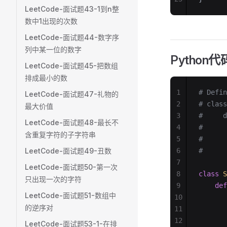
LeetCode-面试题43-1到n整
数中1出现的次数
LeetCode-面试题44-数字序
列中某一位的数字
Python代
LeetCode-面试题45-把数组
排成最小的数
1
# Defin
LeetCode-面试题47-礼物的
2
# class
最大价值
3
#     d
LeetCode-面试题48-最长不
4
#      
含重复字符的子字符串
5
#      
LeetCode-面试题49-丑数
6
#      
7
LeetCode-面试题50-第一次
8
class
 S
只出现一次的字符
9
    def
LeetCode-面试题51-数组中
10
       
的逆序对
11
       
12
       
LeetCode-面试题53-1-在排