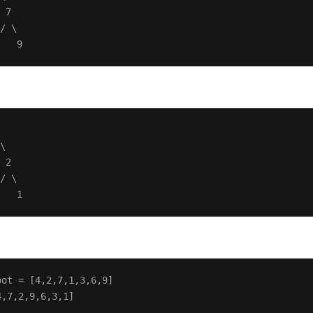
 7
/ \
   9
\
 2
/ \
   1
t = [4,2,7,1,3,6,9]
7,2,9,6,3,1]