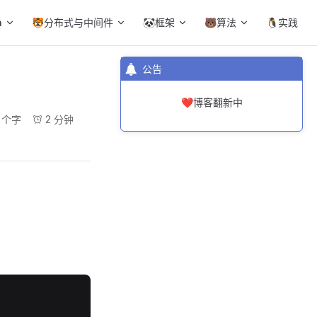
a
🐯分布式与中间件
🐼框架
🐻算法
🐧实践
公告
❤️博客翻新中
6 个字
2 分钟