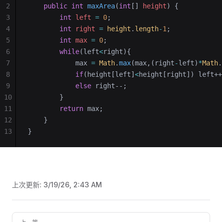
2
    public
 int
 maxArea
(
int
[] 
height
)
 {
3
        int
 left
 =
 0
;
4
        int
 right
 =
 height
.
length
-
1
;
5
        int
 max
 =
 0
;
6
        while
(left
<
right){
7
            max 
=
 Math
.
max
(max,(right
-
left)
*
Math
.
8
            if
(height[left]
<
height[right]) left++
9
            else
 right--;
10
        }
11
        return
 max;
12
    }
13
}
上次更新:
3/19/26, 2:43 AM
Pager