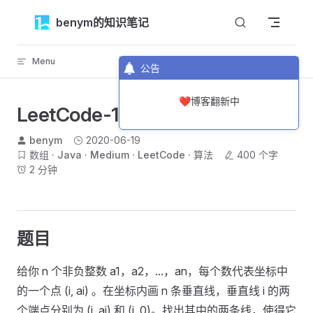
Skip to content
benym的知识笔记
Menu
返回顶部
公告
❤️博客翻新中
LeetCode-11-盛最多水的容器
benym
2020-06-19
数组
Java
Medium
LeetCode
算法
400 个字
2 分钟
题目
给你 n 个非负整数 a1，a2，...，an，每个数代表坐标中
的一个点 (i, ai) 。在坐标内画 n 条垂直线，垂直线 i 的两
个端点分别为 (i, ai) 和 (i, 0)。找出其中的两条线，使得它