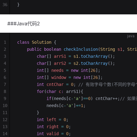
36
}
###Java代码2
java
1
class
 Solution
 {
2
    public
 boolean
 checkInclusion
(
String
 s1
, 
Stri
3
        char
[] 
arrS1
 =
 s1
.
toCharArray
();
4
        char
[] 
arrS2
 =
 s2
.
toCharArray
();
5
        int
[] 
needs
 =
 new
 int
[
26
];
6
        int
[] 
window
 =
 new
 int
[
26
]; 
7
        int
 cntChar
 =
 0
; 
// 有效字母个数(不同的字母
8
        for
(
char
 c
:
 arrS1){
9
            if
(needs[c
-
'a'
]
==
0
) cntChar++;
// 如
10
            needs[c
-
'a'
]
+=
1
;
11
        }
12
        int
 left
 =
 0
;
13
        int
 right
 =
 0
;
14
        int
 valid
 =
 0
;