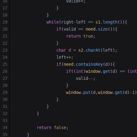
16
                    valid++;
17
                }
18
            }
19
            while
(right
-
left 
==
 s1
.
length
()){
20
                if
(valid 
==
 need
.
size
()){
21
                    return
 true
;
22
                }
23
                char
 d
 =
 s2
.
charAt
(left);
24
                left++;
25
                if
(
need
.
containsKey
(d)){
26
                    if
((
int
)
window
.
get
(d) 
==
 (
int
27
                        valid--;
28
                    }
29
                    window
.
put
(d,
window
.
get
(d)
-
1
)
30
                }
31
            }
32
        }
33
34
        return
 false
;
35
    }