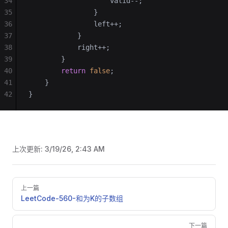
34
                    valid--;
35
                }
36
                left++;
37
            }
38
            right++;
39
        }
40
        return
 false
;
41
    }
42
}
上次更新:
3/19/26, 2:43 AM
Pager
上一篇
LeetCode-560-和为K的子数组
下一篇