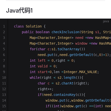
Java代码1
java
1
class
 Solution
 {
2
    public
 boolean
 checkInclusion
(
String
 s1
, 
Stri
3
        Map
<
Character
,
Integer
> 
need
 =
new
 HashMap
<
4
        Map
<
Character
,
Integer
> 
window
 =
new
 HashMa
5
        for
(
char
 c
:
s1
.
toCharArray
()) 
6
            need
.
put
(c,
need
.
getOrDefault
(c,
0
)
+
1
);
7
        int
 left
 =
 0
,right 
=
 0
;
8
        int
 valid
 =
 0
;
9
        int
 start
=
0
,len 
=
Integer
.
MAX_VALUE
;
10
        while
(right 
<
 s2
.
length
()){
11
            char
 c
 =
 s2
.
charAt
(right);
12
            right++;
13
            if
(
need
.
containsKey
(c)){
14
                window
.
put
(c,
window
.
getOrDefault
(
15
                if
((
int
)
window
.
get
(c) 
==
(
int
) 
nee