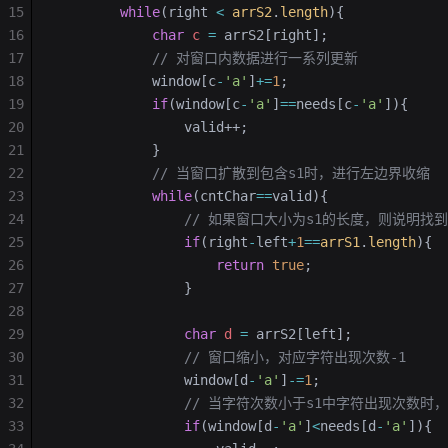
15
        while
(right 
<
 arrS2
.
length
){
16
            char
 c
 =
 arrS2[right];
17
            // 对窗口内数据进行一系列更新
18
            window[c
-
'a'
]
+=
1
;
19
            if
(window[c
-
'a'
]
==
needs[c
-
'a'
]){
20
                valid++;
21
            }
22
            // 当窗口扩散到包含s1时，进行左边界收缩
23
            while
(cntChar
==
valid){
24
                // 如果窗口大小为s1的长度，则说明找
25
                if
(right
-
left
+
1
==
arrS1
.
length
){
26
                    return
 true
;
27
                }
28
29
                char
 d
 =
 arrS2[left];
30
                // 窗口缩小，对应字符出现次数-1
31
                window[d
-
'a'
]
-=
1
;
32
                // 当字符次数小于s1中字符出现次
33
                if
(window[d
-
'a'
]
<
needs[d
-
'a'
]){