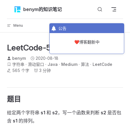
Skip to content
benym的知识笔记
Menu
返回顶部
公告
❤️博客翻新中
LeetCode-567-字符串的排列
benym
2020-08-18
字符串
滑动窗口
Java
Medium
算法
LeetCode
565 个字
3 分钟
题目
给定两个字符串
s1
和
s2
，写一个函数来判断
s2
是否包
含
s1
的排列。