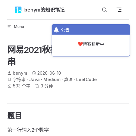
Skip to content
benym的知识笔记
Menu
返回顶部
公告
❤️博客翻新中
网易2021秋招-最小字典序字符
串
benym
2020-08-10
字符串
Java
Medium
算法
LeetCode
593 个字
3 分钟
题目
第一行输入2个数字