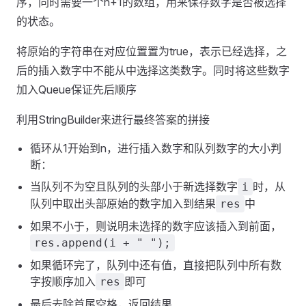
序，同时需要一个n+1的数组，用来保存数字是否被选择
的状态。
将原始的字符串在对应位置置为true，表示已经选择，之
后的插入数字中不能从中选择这类数字。同时将这些数字
加入Queue保证先后顺序
利用StringBuilder来进行最终答案的拼接
循环从1开始到n，进行插入数字和队列数字的大小判
断：
当队列不为空且队列的头部小于新选择数字
时，从
i
队列中取出头部原始的数字加入到结果
中
res
如果不小于，则说明未选择的数字应该插入到前面，
res.append(i + " ");
如果循环完了，队列中还有值，直接把队列中所有数
字按顺序加入
即可
res
最后去除首尾空格，返回结果