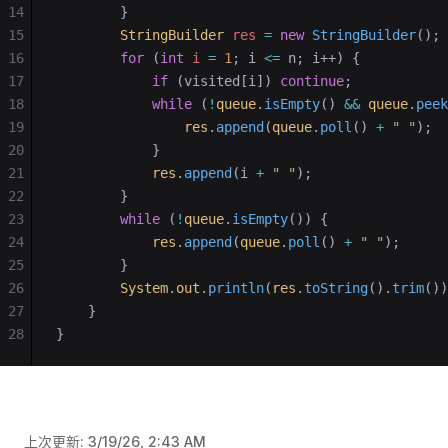
14
        }
15
        StringBuilder
 res
 =
 new
 StringBuilder
();
16
        for
 (
int
 i
 =
 1
; i 
<=
 n; i++) {
17
            if
 (visited[i]) 
continue
;
18
            while
 (
!
queue
.
isEmpty
() 
&&
 queue
.
peek
19
                res
.
append
(
queue
.
poll
() 
+
 " "
);
20
            }
21
            res
.
append
(i 
+
 " "
);
22
        }
23
        while
 (
!
queue
.
isEmpty
()) {
24
            res
.
append
(
queue
.
poll
() 
+
 " "
);
25
        }
26
        System
.
out
.
println
(
res
.
toString
().
trim
())
27
    }
28
}
上次更新:
3/19/26, 2:43 AM