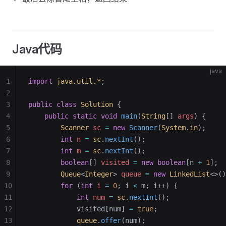
Java代码
java
1
import
 java.util.*
;
2
3
public
 class
 Solution
 {
4
    public
 static
 void
 main
(
String
[] 
args
)
 {
5
        Scanner
 sc
 =
 new
 Scanner
(
System
.
in
);
6
        int
 n
 =
 sc
.
nextInt
();
7
        int
 m
 =
 sc
.
nextInt
();
8
        boolean
[] 
visited
 =
 new
 boolean
[n 
+
 1
];
9
        Queue
<
Integer
> 
queue
 =
 new
 LinkedList
<>()
10
        for
 (
int
 i
 =
 0
; i 
<
 m; i++) {
11
            int
 num
 =
 sc
.
nextInt
();
12
            visited[num] 
=
 true
;
13
            queue
.
offer
(num);