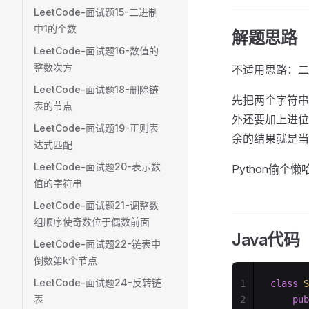
LeetCode-面试题15-二进制
中1的个数
解题思路
LeetCode-面试题16-数值的
整数次方
不适用思路：二
LeetCode-面试题18-删除链
先把两个字符串
表的节点
外还要加上进位
LeetCode-面试题19-正则表
余的结果就是当
达式匹配
LeetCode-面试题20-表示数
Python偷个懒
值的字符串
LeetCode-面试题21-调整数
组顺序使奇数位于偶数前面
Java代码
LeetCode-面试题22-链表中
倒数第k个节点
LeetCode-面试题24-反转链
1
class
 S
表
2
    pub