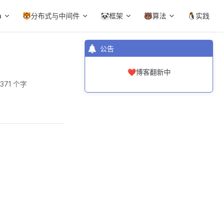
a
🐯分布式与中间件
🐼框架
🐻算法
🐧实践
公告
❤️博客翻新中
371 个字