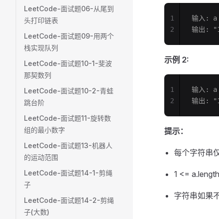
LeetCode-面试题06-从尾到
1
输入: a 
头打印链表
2
输出: "1
LeetCode-面试题09-用两个
栈实现队列
示例 2:
LeetCode-面试题10-1-斐波
那契数列
1
输入: a 
LeetCode-面试题10-2-青蛙
2
输出: "1
跳台阶
LeetCode-面试题11-旋转数
组的最小数字
提示：
LeetCode-面试题13-机器人
每个字符串仅由字
的运动范围
LeetCode-面试题14-1-剪绳
1 <= a.lengt
子
字符串如果不
LeetCode-面试题14-2-剪绳
子(大数)