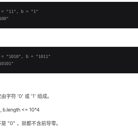
= "11", b = "1"
00"
= "1010", b = "1011"
0101"
符 '0' 或 '1' 组成。
h, b.length <= 10^4
是 "0" ，就都不含前导零。