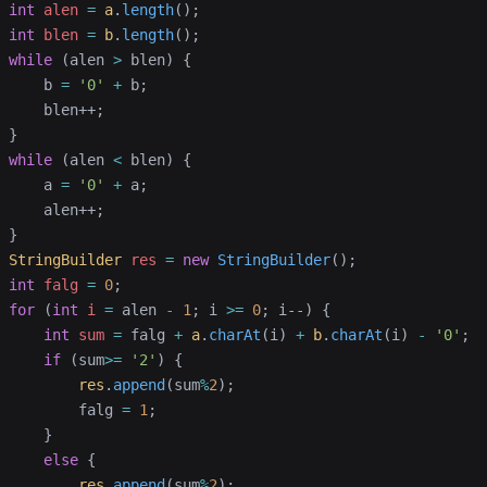
 int
 alen
 =
 a
.
length
();
 int
 blen
 =
 b
.
length
();
 while
 (alen 
>
 blen) {
     b 
=
 '0'
 +
 b;
     blen++;
 }
 while
 (alen 
<
 blen) {
     a 
=
 '0'
 +
 a;
     alen++;
 }
 StringBuilder
 res
 =
 new
 StringBuilder
();
 int
 falg
 =
 0
;
 for
 (
int
 i
 =
 alen 
-
 1
; i 
>=
 0
; i--) {
     int
 sum
 =
 falg 
+
 a
.
charAt
(i) 
+
 b
.
charAt
(i) 
-
 '0'
;
     if
 (sum
>=
 '2'
) {
         res
.
append
(sum
%
2
);
         falg 
=
 1
;
     }
     else
 {
         res
.
append
(sum
%
2
);