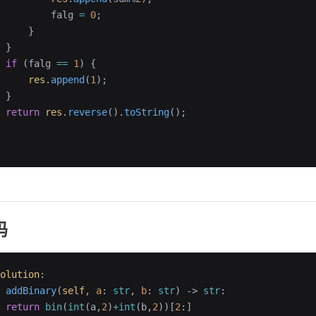
         falg 
=
 0
;
     }
 }
 if
 (falg 
==
 1
) {
     res
.
append
(
1
);
 }
 return
 res
.
reverse
().
toString
();
码
olution
:
 addBinary
(
self
, 
a
: 
str
, 
b
: 
str
) -> 
str
:
 return
 bin
(
int
(a,
2
)
+int
(b,
2
))[
2
:]