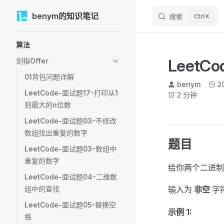
M
benym的知识笔记
Skip to content
搜索
K
Sidebar Navigation
算法
LeetC
剑指Offer
01背包问题详解
benym
2
LeetCode-面试题17-打印从1
2 分钟
到最大的n位数
LeetCode-面试题03-不修改
数组找出重复的数字
题目
LeetCode-面试题03-数组中
重复的数字
给你两个二进制
LeetCode-面试题04-二维数
组中的查找
输入为
非空
字
LeetCode-面试题05-替换空
示例 1:
格