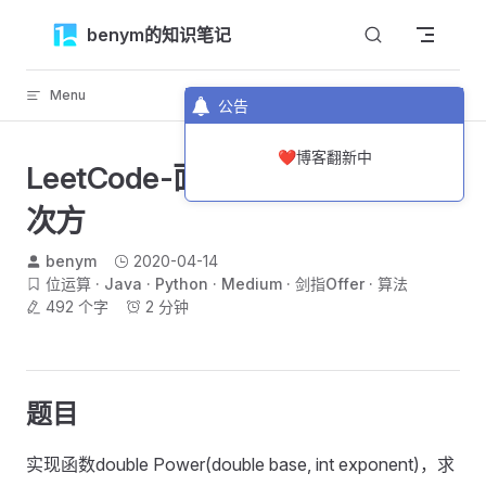
Skip to content
benym的知识笔记
Menu
返回顶部
公告
❤️博客翻新中
LeetCode-面试题16-数值的整数
次方
benym
2020-04-14
位运算
Java
Python
Medium
剑指Offer
算法
492 个字
2 分钟
题目
实现函数double Power(double base, int exponent)，求