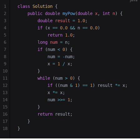
1
class
 Solution
 {
2
    public
 double
 myPow
(
double
 x
, 
int
 n
)
 {
3
        double
 result
 =
 1.0
;
4
        if
 (x 
==
 0.0
 &&
 n 
==
 0.0
)
5
            return
 1.0
;
6
        long
 num
 =
 n;
7
        if
 (num 
<
 0
) {
8
            num 
=
 -
num;
9
            x 
=
 1
 /
 x;
10
        }
11
        while
 (num 
>
 0
) {
12
            if
 ((num 
&
 1
) 
==
 1
) result 
*=
 x;
13
            x 
*=
 x;
14
            num 
>>=
 1
;
15
        }
16
        return
 result;
17
    }
18
}