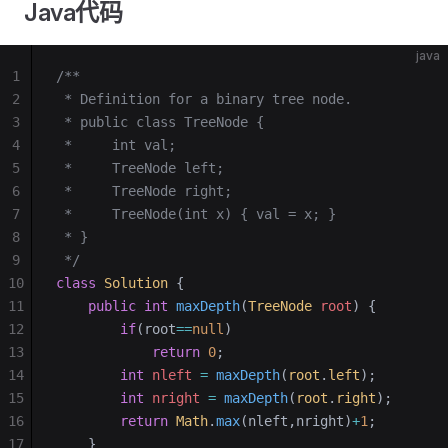
Java代码
java
1
/**
2
 * Definition for a binary tree node.
3
 * public class TreeNode {
4
 *     int val;
5
 *     TreeNode left;
6
 *     TreeNode right;
7
 *     TreeNode(int x) { val = x; }
8
 * }
9
 */
10
class
 Solution
 {
11
    public
 int
 maxDepth
(
TreeNode
 root
)
 {
12
        if
(root
==
null
)
13
            return
 0
;
14
        int
 nleft
 =
 maxDepth
(
root
.
left
);
15
        int
 nright
 =
 maxDepth
(
root
.
right
);
16
        return
 Math
.
max
(nleft,nright)
+
1
;
17
    }