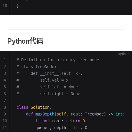
18
}
Python代码
python
1
# Definition for a binary tree node.
2
# class TreeNode:
3
#     def __init__(self, x):
4
#         self.val = x
5
#         self.left = None
6
#         self.right = None
7
8
class
 Solution
:
9
    def
 maxDepth
(
self
, 
root
: TreeNode) -> 
int
:
10
        if
 not
 root: 
return
 0
11
        queue , depth 
=
 [] , 
0