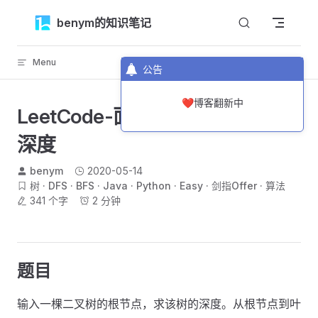
Skip to content
benym的知识笔记
Menu
返回顶部
公告
❤️博客翻新中
LeetCode-面试题55-1-二叉树的
深度
benym
2020-05-14
树
DFS
BFS
Java
Python
Easy
剑指Offer
算法
341 个字
2 分钟
题目
输入一棵二叉树的根节点，求该树的深度。从根节点到叶