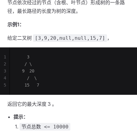
节点依次经过的节点（含根、叶节点）形成树的一条路
径，最长路径的长度为树的深度。
示例1：
给定二叉树
，
[3,9,20,null,null,15,7]
1
    3
2
   / \
3
  9  20
4
    /  \
5
   15   7
返回它的最大深度 3 。
提示：
节点总数 <= 10000