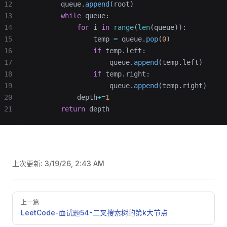
12
        queue.
append
(root)
13
        while
 queue:
14
            for
 i 
in
 range
(
len
(queue)):
15
                temp 
=
 queue.
pop
(
0
)
16
                if
 temp.left:
17
                    queue.
append
(temp.left)
18
                if
 temp.right:
19
                    queue.
append
(temp.right)
20
            depth
+=
1
21
        return
 depth
上次更新:
3/19/26, 2:43 AM
Pager
上一篇
LeetCode-面试题54-二叉搜索树的第k大节点